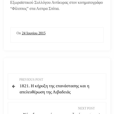
Εξωραϊστικού Συλλόγου Αντίκυρας στον κινηματογράφο
“Φίλιππος” στα Ασπρα Σπίτια.
On
24 Ιουνίου 2015
Π
PREVIOUS POST
1821. Η κήρυξη της επανάστασης και η
λ
απελευθέρωση της Λιβαδειάς
ο
NEXT POST
ή