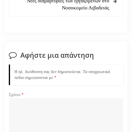
Νέες διαμαρτυρίες των εργαζομένων στο
Νοσοκομείο Λιβαδειάς
γ
η
σ
η
Αφήστε μια απάντηση
ά
Η ηλ. διεύθυνση σας δεν δημοσιεύεται.
Τα υποχρεωτικά
ρ
πεδία σημειώνονται με
*
θ
Σχόλιο
*
ρ
ω
ν