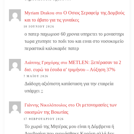
Ο Οσιος Σεραφείμ της Δομβούς
Myriam Drakou
στο
και το άβατο για τις γυναίκες
10 ΙΟΥΝΊΟΥ 2026
ο πατερ παχωμιοσ 60 χρονια υπηρετει το μοναστηρι
τωρα χτυπησε το ποδι του και ειναι στο νοσοκομείο
περαστικά καλοκαρδε πατερ
METLEN: Ξεπέρασαν τα 2
Λιάππης Γρηγόρης
στο
δισ. ευρώ τα έσοδα α’ τριμήνου – Αύξηση 37%
7 ΜΑΪ́ΟΥ 2026
Διάδοχη αξιόπιστη κατάσταση για την εταιρεία
υπάρχει ;;
Οι μετονομασίες των
Γιάννης Νικολόπουλος
στο
οικισμών της Βοιωτίας
17 ΦΕΒΡΟΥΑΡΊΟΥ 2026
Το χωριό της Μητέρας μου είναι η Δόμβρενα ή
Δομβραίνα που ονομάσθηκε Κορύνη αλλά δεν