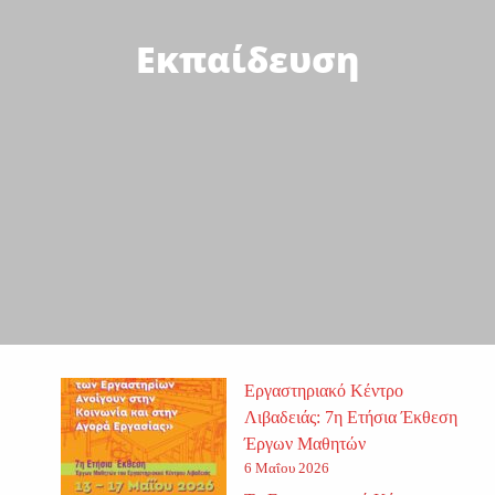
Εκπαίδευση
Εργαστηριακό Κέντρο
Λιβαδειάς: 7η Ετήσια Έκθεση
Έργων Μαθητών
6 Μαΐου 2026