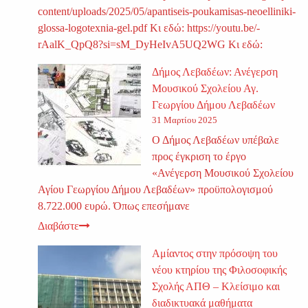
content/uploads/2025/05/apantiseis-poukamisas-neoelliniki-
glossa-logotexnia-gel.pdf Κι εδώ: https://youtu.be/-
rAalK_QpQ8?si=sM_DyHeIvA5UQ2WG Κι εδώ:
Δήμος Λεβαδέων: Ανέγερση
Μουσικού Σχολείου Αγ.
Γεωργίου Δήμου Λεβαδέων
31 Μαρτίου 2025
Ο Δήμος Λεβαδέων υπέβαλε
προς έγκριση το έργο
«Ανέγερση Μουσικού Σχολείου
Αγίου Γεωργίου Δήμου Λεβαδέων» προϋπολογισμού
8.722.000 ευρώ. Όπως επεσήμανε
Διαβάστε
Αμίαντος στην πρόσοψη του
νέου κτηρίου της Φιλοσοφικής
Σχολής ΑΠΘ – Κλείσιμο και
διαδικτυακά μαθήματα