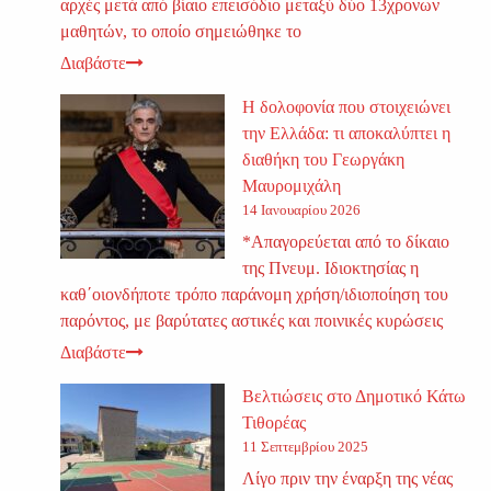
αρχές μετά από βίαιο επεισόδιο μεταξύ δύο 13χρονων
μαθητών, το οποίο σημειώθηκε το
Διαβάστε
Η δολοφονία που στοιχειώνει
την Ελλάδα: τι αποκαλύπτει η
διαθήκη του Γεωργάκη
Μαυρομιχάλη
14 Ιανουαρίου 2026
*Απαγορεύεται από το δίκαιο
της Πνευμ. Ιδιοκτησίας η
καθ΄οιονδήποτε τρόπο παράνομη χρήση/ιδιοποίηση του
παρόντος, με βαρύτατες αστικές και ποινικές κυρώσεις
Διαβάστε
Βελτιώσεις στο Δημοτικό Κάτω
Τιθορέας
11 Σεπτεμβρίου 2025
Λίγο πριν την έναρξη της νέας