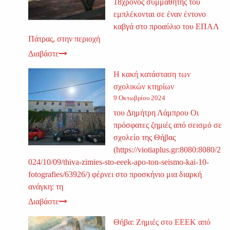
18χρονος συμμαθητής του
εμπλέκονται σε έναν έντονο
καβγά στο προαύλιο του ΕΠΑΛ
Πάτρας, στην περιοχή
Διαβάστε
Η κακή κατάσταση των
σχολικών κτηρίων
9 Οκτωβρίου 2024
του Δημήτρη Λάμπρου Οι
πρόσφατες ζημιές από σεισμό σε
σχολείο της Θήβας
(https://viotiaplus.gr:8080:8080/2
024/10/09/thiva-zimies-sto-eeek-apo-ton-seismo-kai-10-
fotografies/63926/) φέρνει στο προσκήνιο μια διαρκή
ανάγκη: τη
Διαβάστε
Θήβα: Ζημιές στο ΕΕΕΚ από