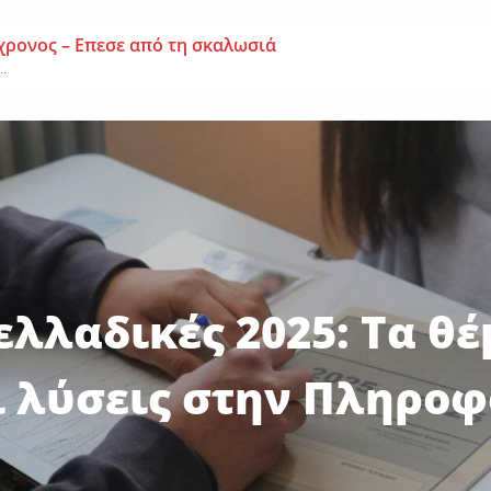
χρονος – Επεσε από τη σκαλωσιά
..
μοναχή Ευπραξία (Κουκουλούδη)
ουκουλούδη), σε ηλικία...
ημα-Νεκρός 59χρονος πατέρας τριών παιδιών
εργάτης,...
λλαδικές 2025: Τα θ
ι λύσεις στην Πληρο