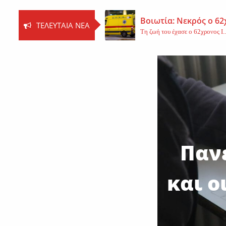
Βοιωτία: Νεκρός ο 62
ΤΕΛΕΥΤΑΊΑ ΝΈΑ
Τη ζωή του έχασε ο 62χρονος Ι..
Εφυγε από τη ζωή η 
Εκοιμήθη η μοναχή Ευπραξία (Κ
Νέο εργατικό δυστύχ
Τη ζωή του έχασε ένας 59χρονος 
Πανε
και ο