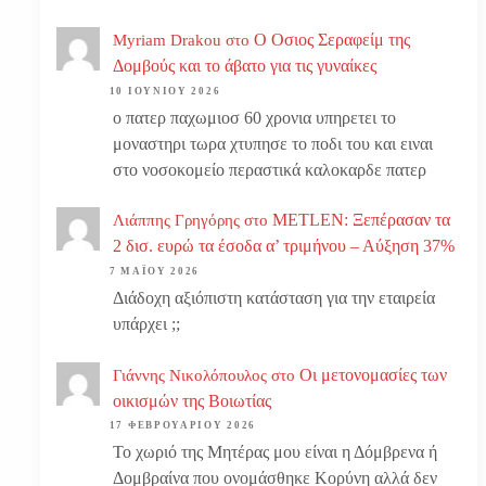
Ο Οσιος Σεραφείμ της
Myriam Drakou
στο
Δομβούς και το άβατο για τις γυναίκες
10 ΙΟΥΝΊΟΥ 2026
ο πατερ παχωμιοσ 60 χρονια υπηρετει το
μοναστηρι τωρα χτυπησε το ποδι του και ειναι
στο νοσοκομείο περαστικά καλοκαρδε πατερ
METLEN: Ξεπέρασαν τα
Λιάππης Γρηγόρης
στο
2 δισ. ευρώ τα έσοδα α’ τριμήνου – Αύξηση 37%
7 ΜΑΪ́ΟΥ 2026
Διάδοχη αξιόπιστη κατάσταση για την εταιρεία
υπάρχει ;;
Οι μετονομασίες των
Γιάννης Νικολόπουλος
στο
οικισμών της Βοιωτίας
17 ΦΕΒΡΟΥΑΡΊΟΥ 2026
Το χωριό της Μητέρας μου είναι η Δόμβρενα ή
Δομβραίνα που ονομάσθηκε Κορύνη αλλά δεν