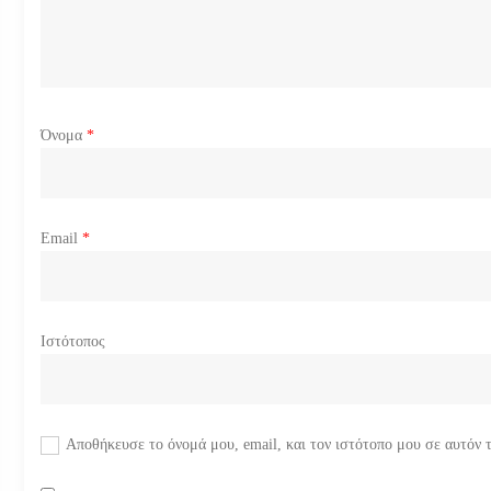
θ
ρ
ω
Όνομα
*
ν
Email
*
Ιστότοπος
Αποθήκευσε το όνομά μου, email, και τον ιστότοπο μου σε αυτόν 