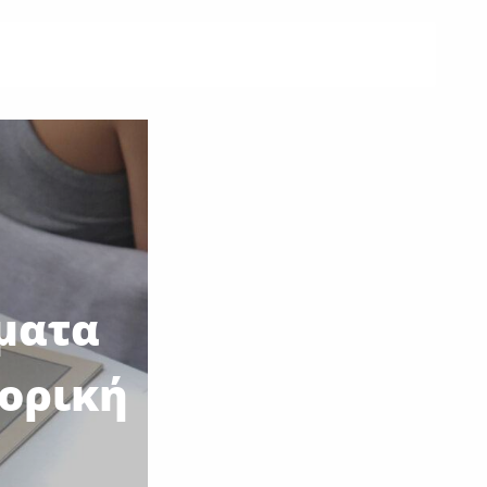
έματα
φορική