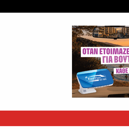
εκόρ τα EBITDA το εξάμηνο
υψηλές επιδόσεις κατά...
 ετών η Βίκυ Σωκρ. Γερασίμου
.