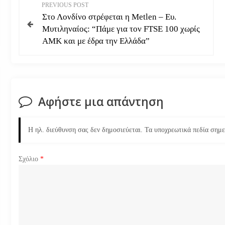
Π
PREVIOUS POST
Στο Λονδίνο στρέφεται η Metlen – Ευ.
λ
Μυτιληναίος: “Πάμε για τον FTSE 100 χωρίς
ΑΜΚ και με έδρα την Ελλάδα”
ο
ή
γ
Αφήστε μια απάντηση
η
Η ηλ. διεύθυνση σας δεν δημοσιεύεται.
Τα υποχρεωτικά πεδία σημ
σ
η
Σχόλιο
*
ά
ρ