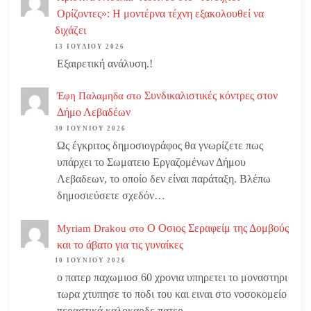
Ορίζοντες»: Η μοντέρνα τέχνη εξακολουθεί να
διχάζει
13 ΙΟΥΛΊΟΥ 2026
Εξαιρετική ανάλυση.!
Συνδικαλιστικές κόντρες στον
Έφη Παλαμηδα
στο
Δήμο Λεβαδέων
30 ΙΟΥΝΊΟΥ 2026
Ως έγκριτος δημοσιογράφος θα γνωρίζετε πως
υπάρχει το Σωματειο Εργαζομένων Δήμου
Λεβαδεων, το οποίο δεν είναι παράταξη. Βλέπω
δημοσιεύσετε σχεδόν…
Ο Οσιος Σεραφείμ της Δομβούς
Myriam Drakou
στο
και το άβατο για τις γυναίκες
10 ΙΟΥΝΊΟΥ 2026
ο πατερ παχωμιοσ 60 χρονια υπηρετει το μοναστηρι
τωρα χτυπησε το ποδι του και ειναι στο νοσοκομείο
περαστικά καλοκαρδε πατερ