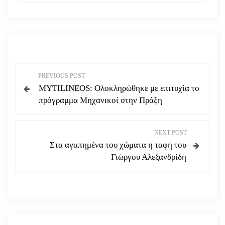
Π
PREVIOUS POST
MYTILINEOS: Ολοκληρώθηκε με επιτυχία το
λ
πρόγραμμα Μηχανικοί στην Πράξη
ο
NEXT POST
ή
Στα αγαπημένα του χώματα η ταφή του
Γιώργου Αλεξανδρίδη
γ
η
σ