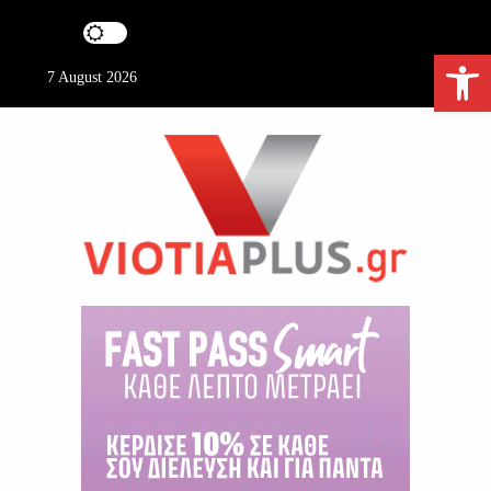
S
k
Ανοίξτε τη γραμμή εργαλείων
i
7 August 2026
p
t
o
c
o
n
t
e
ViotiaPlus.gr
n
t