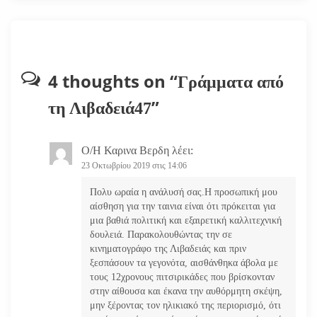
σ
η
ά
4 thoughts on “
Γράμματα από
ρ
”
τη Λιβαδειά47
θ
Ο/Η
Καρινα Βερδη
λέει:
ρ
23 Οκτωβρίου 2019 στις 14:06
Πολυ ωραία η ανάλυσή σας.Η προσωπική μου
ω
αίσθηση για την ταινια είναι ότι πρόκειται για
μια βαθιά πολιτική και εξαιρετική καλλιτεχνική
ν
δουλειά. Παρακολουθώντας την σε
κινηματογράφο της Λιβαδειάς και πριν
ξεσπάσουν τα γεγονότα, αισθάνθηκα άβολα με
τους 12χρονους πιτσιρικάδες που βρίσκονταν
στην αίθουσα και έκανα την αυθόρμητη σκέψη,
μην ξέροντας τον ηλικιακό της περιορισμό, ότι