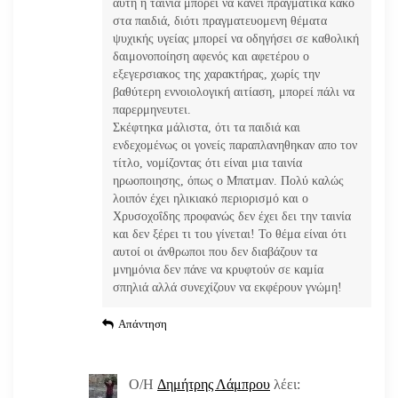
αυτή η ταινία μπορεί να κάνει πραγματικά κακό
στα παιδιά, διότι πραγματευομενη θέματα
ψυχικής υγείας μπορεί να οδηγήσει σε καθολική
δαιμονοποίηση αφενός και αφετέρου ο
εξεγερσιακος της χαρακτήρας, χωρίς την
βαθύτερη εννοιολογική αιτίαση, μπορεί πάλι να
παρερμηνευτει.
Σκέφτηκα μάλιστα, ότι τα παιδιά και
ενδεχομένως οι γονείς παραπλανηθηκαν απο τον
τίτλο, νομίζοντας ότι είναι μια ταινία
ηρωοποιησης, όπως ο Μπατμαν. Πολύ καλώς
λοιπόν έχει ηλικιακό περιορισμό και ο
Χρυσοχοΐδης προφανώς δεν έχει δει την ταινία
και δεν ξέρει τι του γίνεται! Το θέμα είναι ότι
αυτοί οι άνθρωποι που δεν διαβάζουν τα
μνημόνια δεν πάνε να κρυφτούν σε καμία
σπηλιά αλλά συνεχίζουν να εκφέρουν γνώμη!
Απάντηση
Ο/Η
Δημήτρης Λάμπρου
λέει: