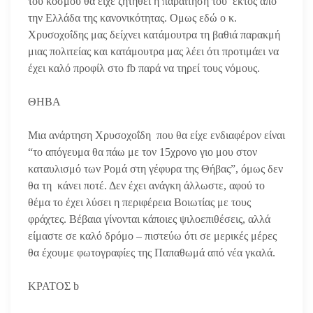
του κόσμου θα είχε ζητηθεί η παραίτησή του εκτός από
την Ελλάδα της κανονικότητας. Ομως εδώ ο κ.
Χρυσοχοΐδης μας δείχνει κατάμουτρα τη βαθιά παρακμή
μιας πολιτείας και κατάμουτρα μας λέει ότι προτιμάει να
έχει καλό προφίλ στο fb παρά να τηρεί τους νόμους.
ΘΗΒΑ
Μια ανάρτηση Χρυσοχοΐδη που θα είχε ενδιαφέρον είναι
“το απόγευμα θα πάω με τον 15χρονο γιο μου στον
καταυλισμό των Ρομά στη γέφυρα της Θήβας”, όμως δεν
θα τη κάνει ποτέ. Δεν έχει ανάγκη άλλωστε, αφού το
θέμα το έχει λύσει η περιφέρεια Βοιωτίας με τους
φράχτες. Βέβαια γίνονται κάποιες ψιλοεπιθέσεις, αλλά
είμαστε σε καλό δρόμο – πιστεύω ότι σε μερικές μέρες
θα έχουμε φωτογραφίες της Παπαθωμά από νέα γκαλά.
ΚΡΑΤΟΣ b