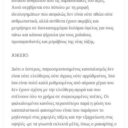
δυτικού ανθρώπου από τις παραδοσιακές του αξίες.
Αυτό σερβίρεται στο πόπολο με τη μορφή
ιδεολογημάτων που ασφαλώς δεν είναι ούτε αθώα ούτε
ανθρωπιστικά, αλλά αντίθετα έχουν ακριβές και
μετρήσιμο σε δισεκατομμύρια δολάρια όφελος για τους
πάνω και κάποια ψίχουλα για τους χυδαίους
προπαγανδιστές και μπράβους της νέας τάξης.
JOKER5
Διότι ο ύστερος, παγκοσμιοποιημένος καπιταλισμός δεν
είναι ούτε ελεύθερος ούτε άγριος ούτε αρρύθμιστος. Ισα
ίσα είναι πολύ καλά ρυθμισμένος από αόρατα χέρια που
δεν έχουν σχέση με την ελεύθερη αγορά και που
στέλνουν όλο το χρήμα σε συγκεκριμένες τσέπες. Οι
φαλκιδευμένοι κανόνες περισσότερο παρά η φύση του
καπιταλιστικού φαινομένου είναι που παράγουν το
μηδενισμό στις χαμηλές τάξεις και την εξαχρείωση στις
υψηλές -με τα γνωστά εκλεκτά μέλη, όπως ο μακαρίτης ο