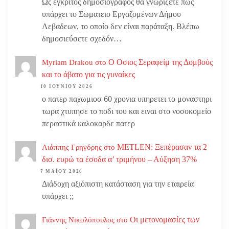
Ως έγκριτος δημοσιογράφος θα γνωρίζετε πως
υπάρχει το Σωματειο Εργαζομένων Δήμου
Λεβαδεων, το οποίο δεν είναι παράταξη. Βλέπω
δημοσιεύσετε σχεδόν…
Ο Οσιος Σεραφείμ της Δομβούς
Myriam Drakou
στο
και το άβατο για τις γυναίκες
10 ΙΟΥΝΊΟΥ 2026
ο πατερ παχωμιοσ 60 χρονια υπηρετει το μοναστηρι
τωρα χτυπησε το ποδι του και ειναι στο νοσοκομείο
περαστικά καλοκαρδε πατερ
METLEN: Ξεπέρασαν τα 2
Λιάππης Γρηγόρης
στο
δισ. ευρώ τα έσοδα α’ τριμήνου – Αύξηση 37%
7 ΜΑΪ́ΟΥ 2026
Διάδοχη αξιόπιστη κατάσταση για την εταιρεία
υπάρχει ;;
Οι μετονομασίες των
Γιάννης Νικολόπουλος
στο