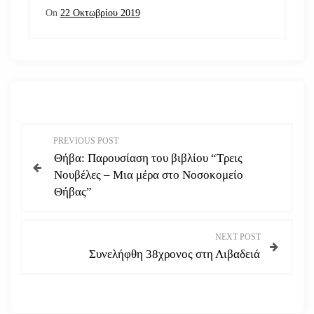
On
22 Οκτωβρίου 2019
Π
PREVIOUS POST
Θήβα: Παρουσίαση του βιβλίου “Τρεις
λ
Νουβέλες – Μια μέρα στο Νοσοκομείο
Θήβας”
ο
ή
NEXT POST
Συνελήφθη 38χρονος στη Λιβαδειά
γ
η