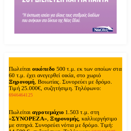
Πωλείται
οικόπεδο
500 τ.μ. εκ των οποίων στα
60 τ.μ. έχει ανεγερθεί οικία, στο χωριό
Ξηρονομή
, Βοιωτίας. Συνορεύει με δρόμο.
Τιμή 25.000€, συζητήσιμη. Τηλέφωνο:
6946464125
Πωλείται
αγροτεμάχιο
1.503 τ.μ. στη
«
ΣΥΝΟΡΕΖΑ
»,
Ξηρονομής
, καλλιεργήσιμο
με σιτηρά. Συνορεύει νότια με δρόμο. Τιμή: