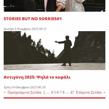
STORIES BUT NO SORRIES#1
Δευτέρα 3 Νοεμβρίου 2025 04:11
Αντιγόνη 2025: Ψηλά το κεφάλι
Τρίτη 14 Οκτωβρίου 2025 06:10
«
Προηγούμενη Σελίδα
1
…
4
5
6
7
8
…
47
Επόμενη Σελίδα
»