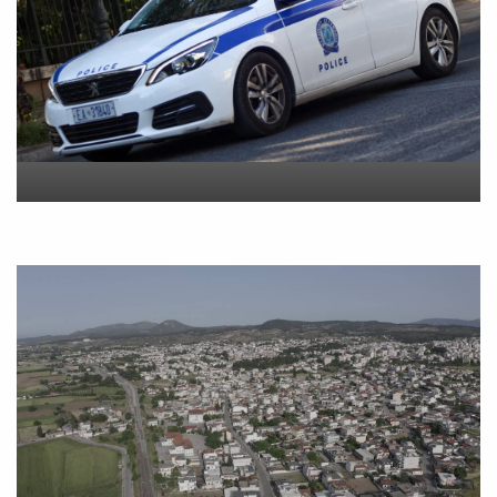
400.000 ευρώ και
κοσμήματα
On
9 Αυγούστου 2026
Σοβαρό επεισόδιο μεταξύ
δύο ανδρών στο κέντρο της
Θήβας