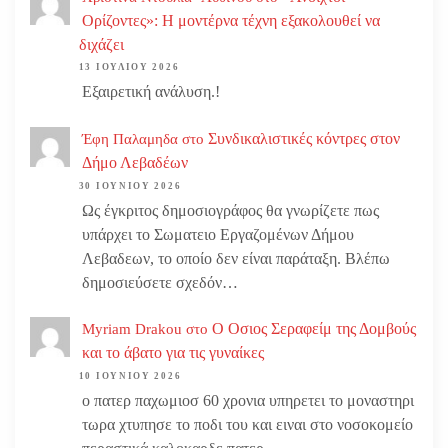
Ορίζοντες»: Η μοντέρνα τέχνη εξακολουθεί να
διχάζει
13 ΙΟΥΛΊΟΥ 2026
Εξαιρετική ανάλυση.!
Συνδικαλιστικές κόντρες στον
Έφη Παλαμηδα
στο
Δήμο Λεβαδέων
30 ΙΟΥΝΊΟΥ 2026
Ως έγκριτος δημοσιογράφος θα γνωρίζετε πως
υπάρχει το Σωματειο Εργαζομένων Δήμου
Λεβαδεων, το οποίο δεν είναι παράταξη. Βλέπω
δημοσιεύσετε σχεδόν…
Ο Οσιος Σεραφείμ της Δομβούς
Myriam Drakou
στο
και το άβατο για τις γυναίκες
10 ΙΟΥΝΊΟΥ 2026
ο πατερ παχωμιοσ 60 χρονια υπηρετει το μοναστηρι
τωρα χτυπησε το ποδι του και ειναι στο νοσοκομείο