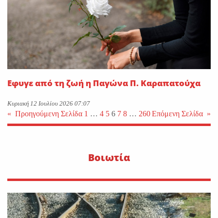
Εφυγε από τη ζωή η Παγώνα Π. Καραπατούχα
Κυριακή 12 Ιουλίου 2026 07:07
«
Προηγούμενη Σελίδα
1
…
4
5
6
7
8
…
260
Επόμενη Σελίδα
»
Βοιωτία