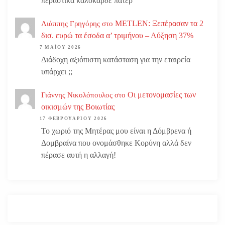
περαστικά καλοκαρδε πατερ
METLEN: Ξεπέρασαν τα 2
Λιάππης Γρηγόρης
στο
δισ. ευρώ τα έσοδα α’ τριμήνου – Αύξηση 37%
7 ΜΑΪ́ΟΥ 2026
Διάδοχη αξιόπιστη κατάσταση για την εταιρεία
υπάρχει ;;
Οι μετονομασίες των
Γιάννης Νικολόπουλος
στο
οικισμών της Βοιωτίας
17 ΦΕΒΡΟΥΑΡΊΟΥ 2026
Το χωριό της Μητέρας μου είναι η Δόμβρενα ή
Δομβραίνα που ονομάσθηκε Κορύνη αλλά δεν
πέρασε αυτή η αλλαγή!