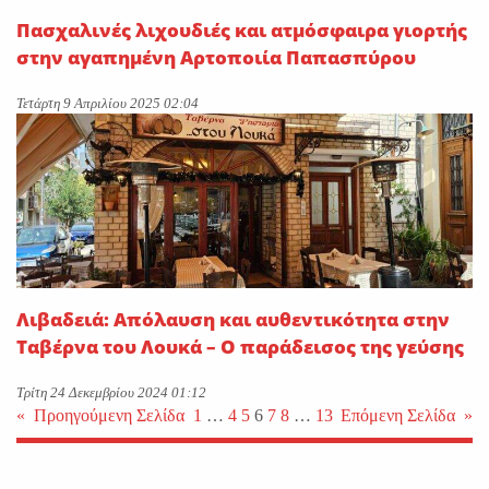
Πασχαλινές λιχουδιές και ατμόσφαιρα γιορτής
στην αγαπημένη Αρτοποιία Παπασπύρου
Τετάρτη 9 Απριλίου 2025 02:04
Λιβαδειά: Απόλαυση και αυθεντικότητα στην
Ταβέρνα του Λουκά – Ο παράδεισος της γεύσης
Τρίτη 24 Δεκεμβρίου 2024 01:12
«
Προηγούμενη Σελίδα
1
…
4
5
6
7
8
…
13
Επόμενη Σελίδα
»