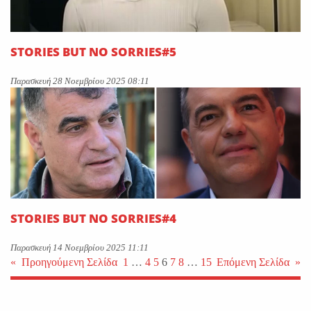
STORIES BUT NO SORRIES#5
Παρασκευή 28 Νοεμβρίου 2025 08:11
STORIES BUT NO SORRIES#4
Παρασκευή 14 Νοεμβρίου 2025 11:11
«
Προηγούμενη Σελίδα
1
…
4
5
6
7
8
…
15
Επόμενη Σελίδα
»