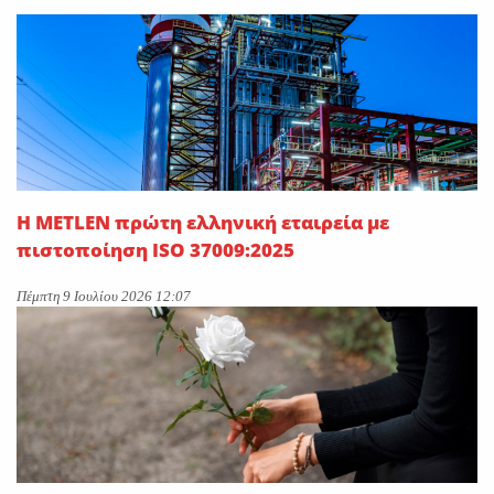
On
29 Ιουλίου 2026
Η METLEN υπογράφει
εμβληματική συμφωνία
προμήθειας γαλλίου
On
29 Ιουλίου 2026
Η METLEN πρώτη ελληνική εταιρεία με
πιστοποίηση ISO 37009:2025
Πέμπτη 9 Ιουλίου 2026 12:07