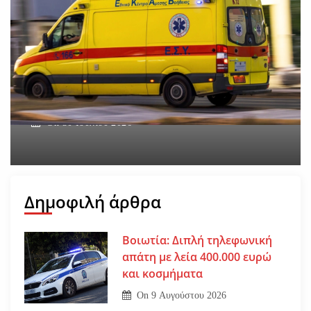
Βοιωτία: Νεκρός ο
62χρονος – Επεσε από τη
σκαλωσιά
On
30 Ιουλίου 2026
Δημοφιλή άρθρα
Βοιωτία: Διπλή τηλεφωνική
απάτη με λεία 400.000 ευρώ
και κοσμήματα
On
9 Αυγούστου 2026