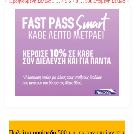
«
Προηγούμενη Σελίδα
1
…
4
5
6
7
8
…
538
Επόμενη Σελίδα
»
Πωλείται
οικόπεδο
500 τ.μ. εκ των οποίων στα