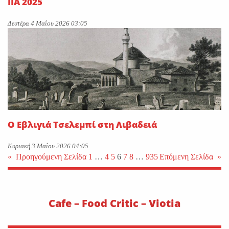
IIA 2025
Δευτέρα 4 Μαΐου 2026 03:05
Ο Εβλιγιά Τσελεμπί στη Λιβαδειά
Κυριακή 3 Μαΐου 2026 04:05
«
Προηγούμενη Σελίδα
1
…
4
5
6
7
8
…
935
Επόμενη Σελίδα
»
Cafe – Food Critic – Viotia