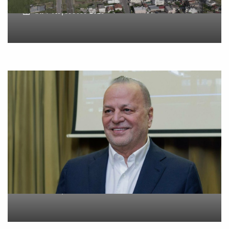
On
7 Αυγούστου 2026
Metlen: Σε επίπεδο ρεκόρ
τα EBITDA το εξάμηνο
On
6 Αυγούστου 2026