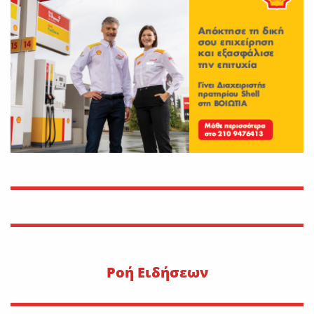
Εφυγε από τη ζωή η μοναχή
Ευπραξία (Κουκουλούδη)
On
30 Ιουλίου 2026
Νέο εργατικό δυστύχημα-
Νεκρός 59χρονος πατέρας
τριών παιδιών
On
30 Ιουλίου 2026
Εφυγε από τη ζωή η Αγγελική
Σμυρναίου
On
29 Ιουλίου 2026
Pοή Ειδήσεων
30 Ιουλίου 1470: Ο Μωάμεθ ο
Β’ στη Λιβαδειά