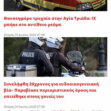
Θανατηφόρο τροχαίο στην Αγία Τριάδα: ΙΧ
μπήκε στο αντίθετο ρεύμα
Τετάρτη 24 Ιουνίου 2026 07:06
Συνελήφθη 26χρονος για ενδοοικογενειακή
βία– Παραβίασε περιοριστικούς όρους και
επιτέθηκε στους γονείς του
Τετάρτη 24 Ιουνίου 2026 07:06