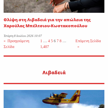
Θλίψη στη Λιβαδειά για την απώλεια της
Χαρούλας Μπέλτσιου-Κωστακοπούλου
Τετάρτη 8 Ιουλίου 2026 10:07
«
Προηγούμενη
1
…
4
5
6
7
8
…
Επόμενη Σελίδα
Σελίδα
1,407
»
Λιβαδειά