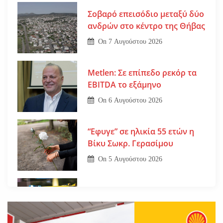
Σοβαρό επεισόδιο μεταξύ δύο
ανδρών στο κέντρο της Θήβας
On
7 Αυγούστου 2026
Metlen: Σε επίπεδο ρεκόρ τα
EBITDA το εξάμηνο
On
6 Αυγούστου 2026
“Εφυγε” σε ηλικία 55 ετών η
Βίκυ Σωκρ. Γερασίμου
On
5 Αυγούστου 2026
Βοιωτία: Νεκρός ο 62χρονος –
Επεσε από τη σκαλωσιά
On
30 Ιουλίου 2026