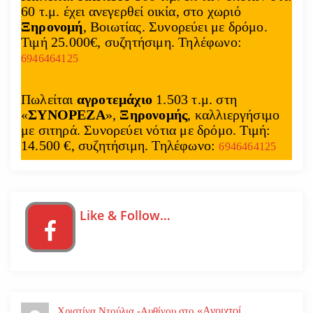
60 τ.μ. έχει ανεγερθεί οικία, στο χωριό
Ξηρονομή
, Βοιωτίας. Συνορεύει με δρόμο.
Τιμή 25.000€, συζητήσιμη. Τηλέφωνο:
6946464125
Πωλείται
αγροτεμάχιο
1.503 τ.μ. στη
«
ΣΥΝΟΡΕΖΑ
»,
Ξηρονομής
, καλλιεργήσιμο
με σιτηρά. Συνορεύει νότια με δρόμο. Τιμή:
14.500 €, συζητήσιμη. Τηλέφωνο:
6946464125
Like & Follow…
«Ανοιχτοί
Χριστίνα Ντούλια -Αυθίνου
στο