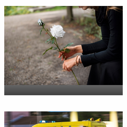
“Εφυγε” σε ηλικία 55 ετών
η Βίκυ Σωκρ. Γερασίμου
On
5 Αυγούστου 2026