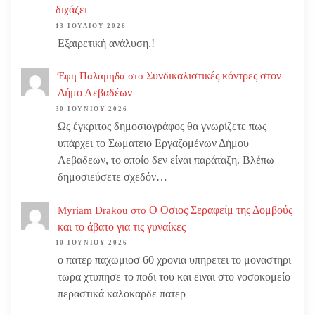
διχάζει
13 ΙΟΥΛΊΟΥ 2026
Εξαιρετική ανάλυση.!
Συνδικαλιστικές κόντρες στον
Έφη Παλαμηδα
στο
Δήμο Λεβαδέων
30 ΙΟΥΝΊΟΥ 2026
Ως έγκριτος δημοσιογράφος θα γνωρίζετε πως
υπάρχει το Σωματειο Εργαζομένων Δήμου
Λεβαδεων, το οποίο δεν είναι παράταξη. Βλέπω
δημοσιεύσετε σχεδόν…
Ο Οσιος Σεραφείμ της Δομβούς
Myriam Drakou
στο
και το άβατο για τις γυναίκες
10 ΙΟΥΝΊΟΥ 2026
ο πατερ παχωμιοσ 60 χρονια υπηρετει το μοναστηρι
τωρα χτυπησε το ποδι του και ειναι στο νοσοκομείο
περαστικά καλοκαρδε πατερ