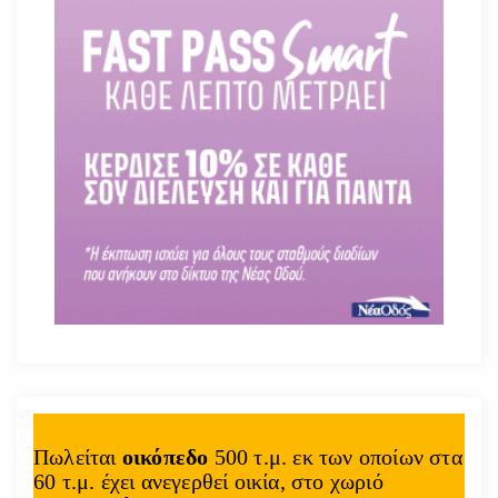
Πωλείται
οικόπεδο
500 τ.μ. εκ των οποίων στα
60 τ.μ. έχει ανεγερθεί οικία, στο χωριό