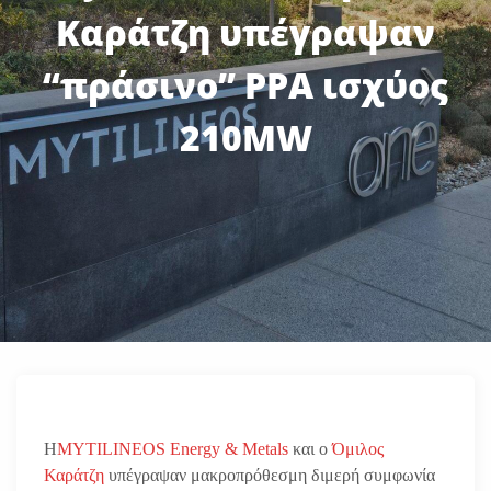
Καράτζη υπέγραψαν
“πράσινο” PPA ισχύος
210MW
Η
MYTILINEOS Energy & Metals
και ο
Όμιλος
Καράτζη
υπέγραψαν μακροπρόθεσμη διμερή συμφωνία