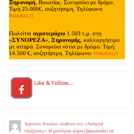
Ξηρονομή
, Βοιωτίας. Συνορεύει με δρόμο.
Τιμή 25.000€, συζητήσιμη. Τηλέφωνο:
6946464125
Πωλείται
αγροτεμάχιο
1.503 τ.μ. στη
«
ΣΥΝΟΡΕΖΑ
»,
Ξηρονομής
, καλλιεργήσιμο
με σιτηρά. Συνορεύει νότια με δρόμο. Τιμή:
14.500 €, συζητήσιμη. Τηλέφωνο:
6946464125
Like & Follow…
«Ανοιχτοί
Χριστίνα Ντούλια -Αυθίνου
στο
Ορίζοντες»: Η μοντέρνα τέχνη εξακολουθεί να