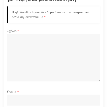
ρ
Η ηλ. διεύθυνση σας δεν δημοσιεύεται.
Τα υποχρεωτικά
θ
πεδία σημειώνονται με
*
ρ
Σχόλιο
*
ω
ν
Όνομα
*