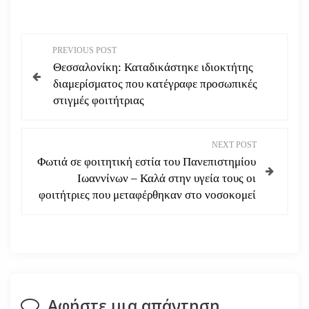
Π
PREVIOUS POST
Θεσσαλονίκη: Καταδικάστηκε ιδιοκτήτης
λ
διαμερίσματος που κατέγραφε προσωπικές
στιγμές φοιτήτριας
ο
ή
NEXT POST
Φωτιά σε φοιτητική εστία του Πανεπιστημίου
γ
Ιωαννίνων – Καλά στην υγεία τους οι
φοιτήτριες που μεταφέρθηκαν στο νοσοκομεί
η
σ
η
ά
Αφήστε μια απάντηση