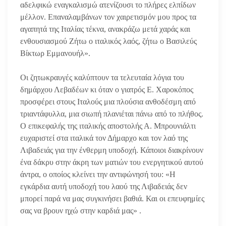
αδελφικώ εναγκαλισμώ ατενίζουσι το πλήρες ελπίδων
μέλλον. Επαναλαμβάνων τον χαιρετισμόν μου προς τα
αγαπητά της Ιταλίας τέκνα, ανακράζω μετά χαράς και
ενθουσιασμού Ζήτω ο ιταλικός λαός, ζήτω ο Βασιλεύς
Βίκτωρ Εμμανουήλ».
Οι ζητωκραυγές καλύπτουν τα τελευταία λόγια του
δημάρχου Λεβαδέων κι όταν ο γιατρός Ε. Χαροκόπος
προσφέρει στους Ιταλούς μια πλούσια ανθοδέσμη από
τριαντάφυλλα, μια σιωπή πλανιέται πάνω από το πλήθος.
Ο επικεφαλής της ιταλικής αποστολής Α. Μπρουνιάλτι
ευχαριστεί στα ιταλικά τον Δήμαρχο και τον λαό της
Λιβαδειάς για την ένθερμη υποδοχή. Κάποιοι διακρίνουν
ένα δάκρυ στην άκρη των ματιών του ενεργητικού αυτού
άντρα, ο οποίος κλείνει την αντιφώνησή του: «Η
εγκάρδια αυτή υποδοχή του λαού της Λιβαδειάς δεν
μπορεί παρά να μας συγκινήσει βαθιά. Και οι επευφημίες
σας να βρουν ηχώ στην καρδιά μας» .