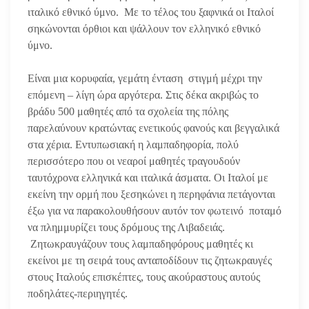
ιταλικό εθνικό ύμνο. Με το τέλος του ξαφνικά οι Ιταλοί
σηκώνονται όρθιοι και ψάλλουν τον ελληνικό εθνικό
ύμνο.
Είναι μια κορυφαία, γεμάτη ένταση στιγμή μέχρι την
επόμενη – λίγη ώρα αργότερα. Στις δέκα ακριβώς το
βράδυ 500 μαθητές από τα σχολεία της πόλης
παρελαύνουν κρατώντας ενετικούς φανούς και βεγγαλικά
στα χέρια. Εντυπωσιακή η λαμπαδηφορία, πολύ
περισσότερο που οι νεαροί μαθητές τραγουδούν
ταυτόχρονα ελληνικά και ιταλικά άσματα. Οι Ιταλοί με
εκείνη την ορμή που ξεσηκώνει η περηφάνια πετάγονται
έξω για να παρακολουθήσουν αυτόν τον φωτεινό ποταμό
να πλημμυρίζει τους δρόμους της Λιβαδειάς.
Ζητωκραυγάζουν τους λαμπαδηφόρους μαθητές κι
εκείνοι με τη σειρά τους ανταποδίδουν τις ζητωκραυγές
στους Ιταλούς επισκέπτες, τους ακούραστους αυτούς
ποδηλάτες-περιηγητές.