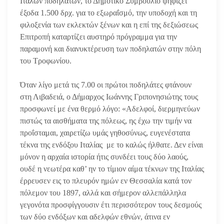
Ιταλών ποδηλατών, το Δημοτικό Συμβούλιο ψηφίζει
έξοδα 1.500 δρχ. για το εξωραΐσμό, την υποδοχή και τη
φιλοξενία των εκλεκτών ξένων και η επί της δεξιώσεως
Επιτροπή καταρτίζει αυστηρό πρόγραμμα για την
παραμονή και διανυκτέρευση των ποδηλατών στην πόλη
του Τροφωνίου.
Όταν λίγο μετά τις 7.00 οι πρώτοι ποδηλάτες φτάνουν
στη Λιβαδειά, ο Δήμαρχος Ιωάννης Γριπονησιώτης τους
προσφωνεί με ένα θερμό λόγο: «Αδελφοί, διερμηνεύων
πιστώς τα αισθήματα της πόλεως, ης έχω την τιμήν να
προΐσταμαι, χαιρετίζω υμάς γηθοσύνως, ευγενέστατα
τέκνα της ενδόξου Ιταλίας με το καλώς ήλθατε. Δεν είναι
μόνον η αρχαία ιστορία ήτις συνδέει τους δύο λαούς,
ουδέ η νεωτέρα καθ’ ην το τίμιον αίμα τέκνων της Ιταλίας
έρρευσεν εις το πλευρόν ημών εν Θεσσαλία κατά τον
πόλεμον του 1897, αλλά και σήμερον αλλεπάλληλα
γεγονότα προσφίγγουσιν έτι περισσότερον τους δεσμούς
των δύο ενδόξων και αδελφών εθνών, άτινα εν