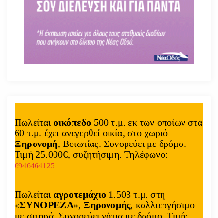
Πωλείται
οικόπεδο
500 τ.μ. εκ των οποίων στα
60 τ.μ. έχει ανεγερθεί οικία, στο χωριό
Ξηρονομή
, Βοιωτίας. Συνορεύει με δρόμο.
Τιμή 25.000€, συζητήσιμη. Τηλέφωνο:
6946464125
Πωλείται
αγροτεμάχιο
1.503 τ.μ. στη
«
ΣΥΝΟΡΕΖΑ
»,
Ξηρονομής
, καλλιεργήσιμο
με σιτηρά. Συνορεύει νότια με δρόμο. Τιμή: