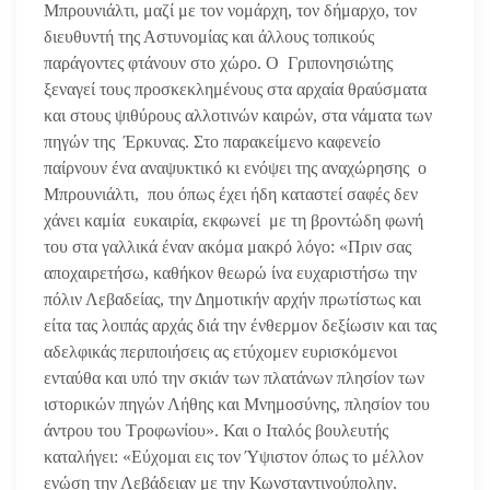
Μπρουνιάλτι, μαζί με τον νομάρχη, τον δήμαρχο, τον
διευθυντή της Αστυνομίας και άλλους τοπικούς
παράγοντες φτάνουν στο χώρο. Ο Γριπονησιώτης
ξεναγεί τους προσκεκλημένους στα αρχαία θραύσματα
και στους ψιθύρους αλλοτινών καιρών, στα νάματα των
πηγών της Έρκυνας. Στο παρακείμενο καφενείο
παίρνουν ένα αναψυκτικό κι ενόψει της αναχώρησης ο
Μπρουνιάλτι, που όπως έχει ήδη καταστεί σαφές δεν
χάνει καμία ευκαιρία, εκφωνεί με τη βροντώδη φωνή
του στα γαλλικά έναν ακόμα μακρό λόγο: «Πριν σας
αποχαιρετήσω, καθήκον θεωρώ ίνα ευχαριστήσω την
πόλιν Λεβαδείας, την Δημοτικήν αρχήν πρωτίστως και
είτα τας λοιπάς αρχάς διά την ένθερμον δεξίωσιν και τας
αδελφικάς περιποιήσεις ας ετύχομεν ευρισκόμενοι
ενταύθα και υπό την σκιάν των πλατάνων πλησίον των
ιστορικών πηγών Λήθης και Μνημοσύνης, πλησίον του
άντρου του Τροφωνίου». Και ο Ιταλός βουλευτής
καταλήγει: «Εύχομαι εις τον Ύψιστον όπως το μέλλον
ενώση την Λεβάδειαν με την Κωνσταντινούπολην.