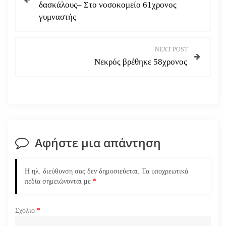
λ
δασκάλους– Στο νοσοκομείο 61χρονος
γυμναστής
ο
ή
NEXT POST
Νεκρός βρέθηκε 58χρονος
γ
η
σ
η
Αφήστε μια απάντηση
ά
Η ηλ. διεύθυνση σας δεν δημοσιεύεται.
Τα υποχρεωτικά
ρ
πεδία σημειώνονται με
*
θ
Σχόλιο
*