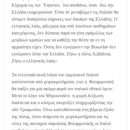
Εύχομαι εις τον Ύψιστον, ίνα αποθάνω, όταν ίδω την
Ελλάδα ευημερούσαν. Όταν δε μεταβώμεν εις Ιταλίαν θα
γίνομεν διαπρύσιοι κήρυκες των δικαίων της Ελλάδος. Ο
ελληνικός λαός, φίλεργος και υπό τοιούτων αισθημάτων
κατεχόμενος, δεν δύναται παρά να γίνη εφάμιλλος των
μεγάλων κρατών και να καθέξη την θέσιν ην εν τη
αρχαιότητι είχεν. Όστις δεν εγνώρισεν την Βοιωτίαν δεν
εγνώρισεν όλην την Ελλάδα. Ζήτω η πόλις Λεβάδεια,
Ζήτω ο ελληνικός λαός».
Τα τελευταία αυτά λόγια του ορμητικού Ιταλού
καλύπτονται από χειροκροτήματα, ενώ η Φιλαρμονική
θα παίξει για μια ακόμα φορά τον ιταλικό εθνικό ύμνο.
Μετά το λόγο του Μπρουνιάλτι η μικρή δεξίωση
διαλύεται και ο κόσμος σκορπίζει πλημμυρίζοντας την
οδό Τροφωνίου. Όλοι κατευθύνονται στη βόρεια έξοδο
της πόλης, όπου ανάμεσα σε χειροκροτήματα και τις
νότες της πανταχού παρούσας Φιλαρμονικής οι Ιταλοί