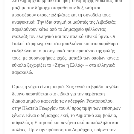
Στο Δημαρχείο βρίσκεται ήδη ο νομάρχης Βοιωτίας, που
μαζί με τον δήμαρχο παραθέτουν δεξίωση και
προσφέρουν στους ποδηλάτες και τη συνοδεία τους
αναψυκτικά. Την ίδια στιγμή οι μαθητές της Λιβαδειάς
παρελαύνουν κάτω από το Δημαρχείο ψάλλοντας
εναλλάξ τον ελληνικό και τον ιταλικό εθνικό ύμνο. Οι
Ιταλοί στριμωγμένοι στα μπαλκόνια και στα παράθυρα
εκδηλώνουν το μεσογειακό ταμπεραμέντο της φυλής
τους με ουρανομήκεις ιαχές, μεταξύ των οποίων κανείς
εύκολα ξεχωρίζει το «Ζήτω η Ελλάς» – στα ελληνικά
παρακαλώ.
Όμως η νύχτα είναι μακριά. Στις εννιά το βράδυ μεγάλο
δείπνο παρατίθεται στο ειδικά για την περίσταση
διακοσμημένο καφενείο των αδερφών Ραυτόπουλου,
στην Πλατεία Γεωργίου του Α’ προς τιμήν των επίσημων
ξένων. Είναι ο δήμαρχος εκεί, το Δημοτικό Συμβούλιο,
ασφαλώς η Επιτροπή και πενήντα ακόμα υπάλληλοι και
πολίτες. Πριν την πρόποση του Δημάρχου, παίρνει τον