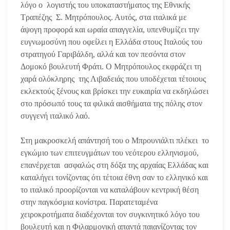
λόγο ο λογιστής του υποκαταστήματος της Εθνικής
Τραπέζης Σ. Μητρόπουλος. Αυτός, στα ιταλικά με
άψογη προφορά και ωραία απαγγελία, υπενθυμίζει την
ευγνωμοσύνη που οφείλει η Ελλάδα στους Ιταλούς του
στρατηγού Γαριβάλδη, αλλά και τον πεσόντα στον
Δομοκό βουλευτή Φράτι. Ο Μητρόπουλος εκφράζει τη
χαρά ολόκληρης της Λιβαδειάς που υποδέχεται τέτοιους
εκλεκτούς ξένους και βρίσκει την ευκαιρία να εκδηλώσει
στο πρόσωπό τους τα φιλικά αισθήματα της πόλης στον
συγγενή ιταλικό λαό.
Στη μακροσκελή απάντησή του ο Μπρουνιάλτι πλέκει το
εγκώμιο των επιτευγμάτων του νεότερου ελληνισμού,
επανέρχεται ασφαλώς στη δόξα της αρχαίας Ελλάδας και
καταλήγει τονίζοντας ότι τέτοια έθνη σαν το ελληνικό και
το ιταλικό προορίζονται να καταλάβουν κεντρική θέση
στην παγκόσμια κονίστρα. Παρατεταμένα
χειροκροτήματα διαδέχονται τον συγκινητικό λόγο του
βουλευτή και η Φιλαρμονική απαντά παιανίζοντας τον