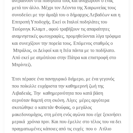
ανεβαίνουν στα ποδήλατά τους και αναχωρούν ο ένας
μετά τον άλλο. Μέχρι τον Λέοντα της Χαιρωνείας τους
συνοδεύει με την άμαξά του ο δήμαρχος Λεβαδέων και η
Επιτροπή Υποδοχής. Εκεί οι Ιταλοί ποδηλάτες του
Τιούρινγκ Κλαμπ , αφού τραβήξουν τις απαραίτητες
αναμνηστικές φωτογραφίες, προμηθεύονται λίγα τρόφιμα
και συνεχίζουν την πορεία τους. Επόμενος σταθμός ο
Μπράλος, οι Δελφοί και η Ιτέα πάντα με το ποδήλατο.
Από εκεί με ατμόπλοιο στην Πάτρα και επιστροφή στο
Μπρίντεζι.
Έτσι πέρασε ένα πανηγυρικό διήμερο, με ένα γεγονός
που ποίκιλλε ευχάριστα την καθημερινή ζωή της
Λιβαδειάς. Την καθημερινότητα που κατά βάση
σερνόταν θαμπή στη σκόνη. Λίγες μέρες αργότερα
σκοτώθηκε ο καπετάν Φούφας, ο μεγάλος
μακεδονομάχος, στη μέση ενός αγώνα που είχε ξεκινήσει
μερικά χρόνια πριν. Και που έμελλε στο τέλος του να δει
πραγματωμένες κάποιες από τις ευχές που ο Ατίλιο