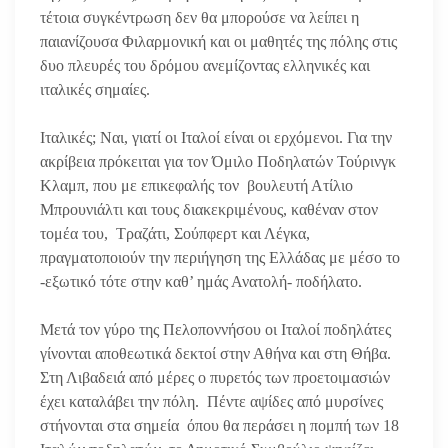
τέτοια συγκέντρωση δεν θα μπορούσε να λείπει η
παιανίζουσα Φιλαρμονική και οι μαθητές της πόλης στις
δυο πλευρές του δρόμου ανεμίζοντας ελληνικές και
ιταλικές σημαίες.
Ιταλικές; Ναι, γιατί οι Ιταλοί είναι οι ερχόμενοι. Για την
ακρίβεια πρόκειται για τον Όμιλο Ποδηλατών Τούρινγκ
Κλαμπ, που με επικεφαλής τον βουλευτή Ατίλιο
Μπρουνιάλτι και τους διακεκριμένους, καθέναν στον
τομέα του, Τραζάτι, Σούπφερτ και Λέγκα,
πραγματοποιούν την περιήγηση της Ελλάδας με μέσο το
-εξωτικό τότε στην καθ’ ημάς Ανατολή- ποδήλατο.
Μετά τον γύρο της Πελοποννήσου οι Ιταλοί ποδηλάτες
γίνονται αποθεωτικά δεκτοί στην Αθήνα και στη Θήβα.
Στη Λιβαδειά από μέρες ο πυρετός των προετοιμασιών
έχει καταλάβει την πόλη. Πέντε αψίδες από μυρσίνες
στήνονται στα σημεία όπου θα περάσει η πομπή των 18