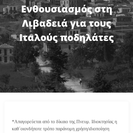
Ενθουσιασμός στη
Λιβαδειά για τους
Ιταλούς ποδηλάτες
*Απαγορεύεται από το δίκαιο της Πνευμ. Ιδιοκτησίας η
καθ΄οιονδήποτε τρόπο παράνομη χρήση/ιδιοποίηση