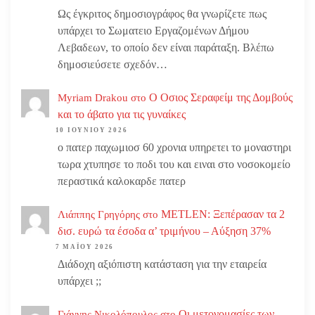
Ως έγκριτος δημοσιογράφος θα γνωρίζετε πως
υπάρχει το Σωματειο Εργαζομένων Δήμου
Λεβαδεων, το οποίο δεν είναι παράταξη. Βλέπω
δημοσιεύσετε σχεδόν…
Ο Οσιος Σεραφείμ της Δομβούς
Myriam Drakou
στο
και το άβατο για τις γυναίκες
10 ΙΟΥΝΊΟΥ 2026
ο πατερ παχωμιοσ 60 χρονια υπηρετει το μοναστηρι
τωρα χτυπησε το ποδι του και ειναι στο νοσοκομείο
περαστικά καλοκαρδε πατερ
METLEN: Ξεπέρασαν τα 2
Λιάππης Γρηγόρης
στο
δισ. ευρώ τα έσοδα α’ τριμήνου – Αύξηση 37%
7 ΜΑΪ́ΟΥ 2026
Διάδοχη αξιόπιστη κατάσταση για την εταιρεία
υπάρχει ;;
Οι μετονομασίες των
Γιάννης Νικολόπουλος
στο