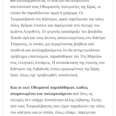
ότι
καταλαμβάνοντας το Κάστρο θα απομόνωνε
απελπιστικά τους Οθωμανούς πολεμιστές της Ώρας, οι
οποίοι θα παραδίδονταν αργά ή γρήγορα. Οι
Τουρκαλβανοί του Κάστρου, αφού παρέδωσαν την κάτω
πύλη, βγήκαν ένοπλοι και παρέμειναν στο πλευρό του
Ιωάννη Λογοθέτη. Το γεγονός κατατάραξε τον βοεβόδα
Χασάν αγά και τους άλλους αποκλεισμένους στο Κάστρο
Τούρκους, οι οποίοι, μη περιμένοντας βοήθεια από
πουθενά και αντιλαμβανόμενοι ότι θα αντιμετωπίσουν
πρόβλημα επισιτισμού, παραδόθηκαν την 31η Μαρτίου
στις ελληνικές δυνάμεις. Η αντανάκλαση της πτώσης του
Κάστρου της Λιβαδειάς στους οχυρωμένους της Ώρας
ήταν, όπως είχε προβλεφθεί, καταλυτική.
Και οι εκεί Οθωμανοί παραδόθηκαν, καθώς
απομονωμένοι και πολιορκούμενοι
από όλες τις
πλευρές δεν υπήρχε δυνατότητα άλλης έκβασης. Εκτός
από τους Τουρκαλβανούς που είχαν παραδώσει την πύλη
του κάστρου και οι οποίοι, όπως είπαμε, παρέμεναν