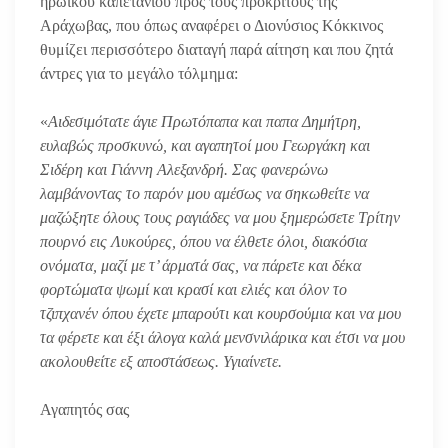
ηρωικού καπετάνιου προς τους πρόκριτους της
Αράχωβας, που όπως αναφέρει ο Διονύσιος Κόκκινος
θυμίζει περισσότερο διαταγή παρά αίτηση και που ζητά
άντρες για το μεγάλο τόλμημα:
«
Αιδεσιμότατε άγιε Πρωτόπαπα και παπα Δημήτρη,
ευλαβώς προσκυνώ, και αγαπητοί μου Γεωργάκη και
Σιδέρη και Γιάννη Αλεξανδρή. Σας φανερώνω
λαμβάνοντας το παρόν μου αμέσως να σηκωθείτε να
μαζώξητε όλους τους ραγιάδες να μου ξημερώσετε Τρίτην
πουρνό εις Λυκούρες, όπου να έλθετε όλοι, διακόσια
ονόματα, μαζί με τ’ άρματά σας, να πάρετε και δέκα
φορτώματα ψωμί και κρασί και ελιές και όλον το
τζιπχανέν όπου έχετε μπαρούτι και κουρσούμια και να μου
τα φέρετε και έξι άλογα καλά μενσνιλάρικα και έτσι να μου
ακολουθείτε εξ αποστάσεως. Υγιαίνετε.
Αγαπητός σας