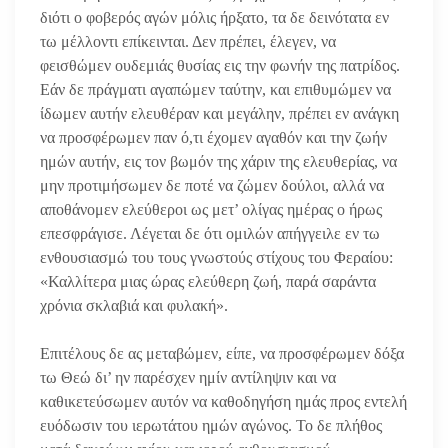
διότι ο φοβερός αγών μόλις ήρξατο, τα δε δεινότατα εν
τω μέλλοντι επίκεινται. Δεν πρέπει, έλεγεν, να
φεισθώμεν ουδεμιάς θυσίας εις την φωνήν της πατρίδος.
Εάν δε πράγματι αγαπώμεν ταύτην, και επιθυμώμεν να
ίδωμεν αυτήν ελευθέραν και μεγάλην, πρέπει εν ανάγκη
να προσφέρωμεν παν ό,τι έχομεν αγαθόν και την ζωήν
ημών αυτήν, εις τον βωμόν της χάριν της ελευθερίας, να
μην προτιμήσωμεν δε ποτέ να ζώμεν δούλοι, αλλά να
αποθάνομεν ελεύθεροι ως μετ’ ολίγας ημέρας ο ήρως
επεσφράγισε. Λέγεται δε ότι ομιλών απήγγειλε εν τω
ενθουσιασμώ του τους γνωστούς στίχους του Φεραίου:
«Καλλίτερα μιας ώρας ελεύθερη ζωή, παρά σαράντα
χρόνια σκλαβιά και φυλακή».
Επιτέλους δε ας μεταβώμεν, είπε, να προσφέρωμεν δόξα
τω Θεώ δι’ ην παρέσχεν ημίν αντίληψιν και να
καθικετεύσωμεν αυτόν να καθοδηγήση ημάς προς εντελή
ευόδωσιν του ιερωτάτου ημών αγώνος. Το δε πλήθος