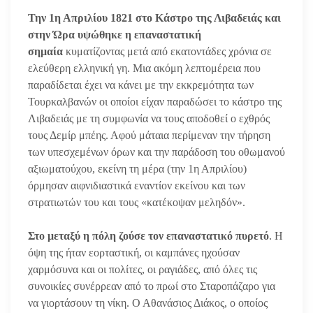
Την 1η Απριλίου 1821 στο Κάστρο της Λιβαδειάς και
στην Ώρα υψώθηκε η επαναστατική
σημαία
κυματίζοντας μετά από εκατοντάδες χρόνια σε
ελεύθερη ελληνική γη. Μια ακόμη λεπτομέρεια που
παραδίδεται έχει να κάνει με την εκκρεμότητα των
Τουρκαλβανών οι οποίοι είχαν παραδώσει το κάστρο της
Λιβαδειάς με τη συμφωνία να τους αποδοθεί ο εχθρός
τους Δεμίρ μπέης. Αφού μάταια περίμεναν την τήρηση
των υπεσχεμένων όρων και την παράδοση του οθωμανού
αξιωματούχου, εκείνη τη μέρα (την 1η Απριλίου)
όρμησαν αιφνιδιαστικά εναντίον εκείνου και των
στρατιωτών του και τους «κατέκοψαν μεληδόν».
Στο μεταξύ η πόλη ζούσε τον επαναστατικό πυρετό
. Η
όψη της ήταν εορταστική, οι καμπάνες ηχούσαν
χαρμόσυνα και οι πολίτες, οι ραγιάδες, από όλες τις
συνοικίες συνέρρεαν από το πρωί στο Σταροπάζαρο για
να γιορτάσουν τη νίκη. Ο Αθανάσιος Διάκος, ο οποίος