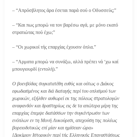
– “Απρόσβλητος άρα έσεται παρά σού ο Οδυσσεύς;”
– “Και πως μπορώ να τον βαρέσω αγά, με μόνο εκατό
στρατιώτας πού έχω;”
– “Οι χωρικοί τής επαρχίας έχουσιν όπλα.”
– “Αρματα μπορώ να συνάξω, αλλά πρέπει νά ‘χω καί
μπουγιουρδί (εντολή).”
Ο βοενβόδας συγκατατέθη ευθύς και ούτως ο Διάκος
εφωδιασμένος και διά διαταγής περί του οπλισμού των
χωρικών, εξήλθεν αυθωρεί εκ της πόλεως στρατολογών
αναφανδόν και δραστηρίως εις δε τα απώτερα μέρη της
επαρχίας έπεμψε διατάσσων την συγκέντρωσιν των
ενόπλων εν τη Μονή Λυκούρεσι, απεχούση της πολέως
βορειοδυτικώς επί μίαν και ημίσειαν ώρα»
[Δοκίμιον Ιστορικόν περί τής Ελληνικής Επαναστάσεως