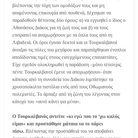
βλέποντας την τύχη των ομοδόξων τους και μη
αναμένοντας επικουρία από πουθενά, δέχτηκαν να
παραδοθούν θέτοντας δύο όρους: α) να εγγυηθεί ο ίδιος ο
Αθανάσιος Διάκος για τη ζωή τους και β) να τους
επιτραπεί να αναχωρήσουν με τα όπλα τους από τη
Λιβαδειά. Οι όροι έγιναν δεκτοί και οι Τουρκαλβανοί
άνοιξαν τις πύλες του μεγάρου και παρατάχθηκαν ένοπλοι
αποδίδοντας τιμές στους εισερχόμενους επαναστάτες.
Είχε σχεδόν ολοκληρωθεί η παράδοση –μόνο τέσσερις
πέντε Τουρκαλβανοί έμενε να αποχωρήσουν- όταν
κάποιος από τη συνοδεία του Διάκου λιμπίστηκε τα
χρυσοποίκιλτα πιστόλια ενός από τους Οθωμανούς
πολεμιστές. Το άρπαξε από τη ζώνη του λέγοντας στον
κάτοχό του «αυτό κάνει για μένα».
Ο Τουρκαλβανός αντείπε «κι εγώ που το ‘χω καλός
είμαι» και προσπάθησε μάταια να το πάρει
πίσω.
Βλέποντας την προσπάθειά του να αποβαίνει