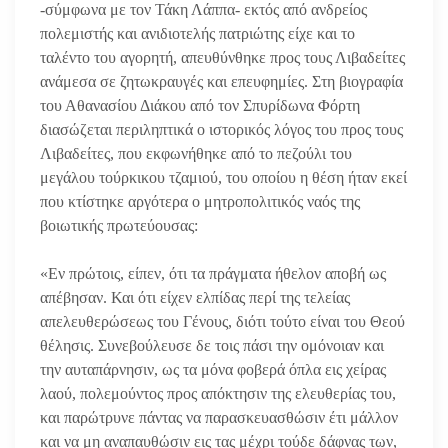
-σύμφωνα με τον Τάκη Λάππα- εκτός από ανδρείος
πολεμιστής και ανιδιοτελής πατριώτης είχε και το
ταλέντο του αγορητή, απευθύνθηκε προς τους Λιβαδείτες
ανάμεσα σε ζητωκραυγές και επευφημίες. Στη βιογραφία
του Αθανασίου Διάκου από τον Σπυρίδωνα Φόρτη
διασώζεται περιληπτικά ο ιστορικός λόγος του προς τους
Λιβαδείτες, που εκφωνήθηκε από το πεζούλι του
μεγάλου τούρκικου τζαμιού, του οποίου η θέση ήταν εκεί
που κτίστηκε αργότερα ο μητροπολιτικός ναός της
βοιωτικής πρωτεύουσας:
«Εν πρώτοις, είπεν, ότι τα πράγματα ήθελον αποβή ως
απέβησαν. Και ότι είχεν ελπίδας περί της τελείας
απελευθερώσεως του Γένους, διότι τούτο είναι του Θεού
θέλησις. Συνεβούλευσε δε τοις πάσι την ομόνοιαν και
την αυταπάρνησιν, ως τα μόνα φοβερά όπλα εις χείρας
λαού, πολεμούντος προς απόκτησιν της ελευθερίας του,
και παρώτρυνε πάντας να παρασκευασθώσιν έτι μάλλον
και να μη αναπαυθώσιν εις τας μέχρι τούδε δάφνας των,