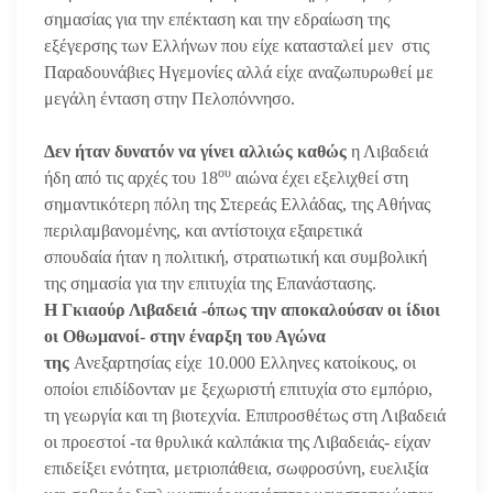
σημασίας για την επέκταση και την εδραίωση της
εξέγερσης των Ελλήνων που είχε κατασταλεί μεν στις
Παραδουνάβιες Ηγεμονίες αλλά είχε αναζωπυρωθεί με
μεγάλη ένταση στην Πελοπόννησο.
Δεν ήταν δυνατόν να γίνει αλλιώς καθώς
η Λιβαδειά
ου
ήδη από τις αρχές του 18
αιώνα έχει εξελιχθεί στη
σημαντικότερη πόλη της Στερεάς Ελλάδας, της Αθήνας
περιλαμβανομένης, και αντίστοιχα εξαιρετικά
σπουδαία ήταν η πολιτική, στρατιωτική και συμβολική
της σημασία για την επιτυχία της Επανάστασης.
Η Γκιαούρ Λιβαδειά -όπως την αποκαλούσαν οι ίδιοι
οι Οθωμανοί- στην έναρξη του Αγώνα
της
Ανεξαρτησίας είχε 10.000 Ελληνες κατοίκους, οι
οποίοι επιδίδονταν με ξεχωριστή επιτυχία στο εμπόριο,
τη γεωργία και τη βιοτεχνία. Επιπροσθέτως στη Λιβαδειά
οι προεστοί -τα θρυλικά καλπάκια της Λιβαδειάς- είχαν
επιδείξει ενότητα, μετριοπάθεια, σωφροσύνη, ευελιξία