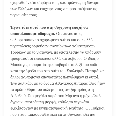
οχυρωθούν στα σαράγια τους υποτιμώντας τη δύναμη
των Ελλήνων και επιχειρώντας να προστατέψουν τις
περιουσίες τους.
Έγινε τότε αυτό που στη σύγχρονη εποχή θα
αποκαλούσαμε οδομαχία.
Οι επαναστάτες
πολιορκούσαν τα οχυρωμένα σπίτια και σε πολλές
περιπτώσεις ορμούσαν εναντίον των ανθισταμένων
Τούρκων με το γιαταγάνι, με αποτέλεσμα να υπάρξουν
τραυματισμοί επιπόλαιοι αλλά και σοβαροί. Ο ίδιος ο
Μπούσγος τραυματίστηκε σοβαρά στο δεξί του πόδι
κατά την έφοδό του στο σπίτι του Σουλεϊμάν Ποταμά και
άλλοι ανυπόμονοι επαναστάτες πληγώθηκαν κι αυτοί.
Ένα παλικάρι με το όνομα Αθανάσιος Αντάρας ίσως ήταν
το πρώτο θύμα του πολέμου της ανεξαρτησίας στη
Λιβαδειά. Στο μεγάλο σαράι του Μιρ αγά η μάχη έλαβε
άγρια κι αποτρόπαιη μορφή, καθώς τα γεγονότα
εξελίσσονταν με κινηματογραφική ταχύτητα. Οι Τούρκοι
που είχαν ταμπουρωθεί εκεί είχαν συγκροτήσει μια