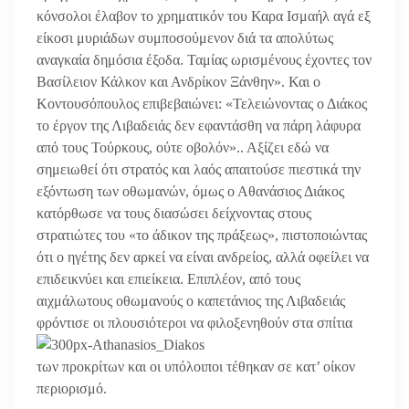
κόνσολοι έλαβον το χρηματικόν του Καρα Ισμαήλ αγά εξ
είκοσι μυριάδων συμποσούμενον διά τα απολύτως
αναγκαία δημόσια έξοδα. Ταμίας ωρισμένους έχοντες τον
Βασίλειον Κάλκον και Ανδρίκον Ξάνθην». Και ο
Κοντουσόπουλος επιβεβαιώνει: «Τελειώνοντας ο Διάκος
το έργον της Λιβαδειάς δεν εφαντάσθη να πάρη λάφυρα
από τους Τούρκους, ούτε οβολόν».. Αξίζει εδώ να
σημειωθεί ότι στρατός και λαός απαιτούσε πιεστικά την
εξόντωση των οθωμανών, όμως ο Αθανάσιος Διάκος
κατόρθωσε να τους διασώσει δείχνοντας στους
στρατιώτες του «το άδικον της πράξεως», πιστοποιώντας
ότι ο ηγέτης δεν αρκεί να είναι ανδρείος, αλλά οφείλει να
επιδεικνύει και επιείκεια. Επιπλέον, από τους
αιχμάλωτους οθωμανούς ο καπετάνιος της Λιβαδειάς
φρόντισε οι πλουσιό
τεροι να φιλοξενηθούν στα σπίτια
των προκρίτων και οι υπόλοιποι τέθηκαν σε κατ’ οίκον
περιορισμό.