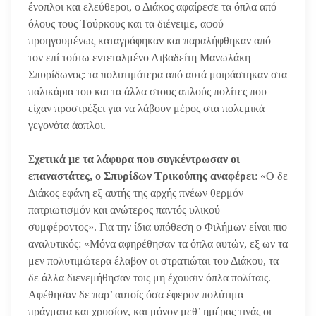
ένοπλοι και ελεύθεροι, ο Διάκος αφαίρεσε τα όπλα από
όλους τους Τούρκους και τα διένειμε, αφού
προηγουμένως καταγράφηκαν και παραλήφθηκαν από
τον επί τούτω εντεταλμένο Λιβαδείτη Μανωλάκη
Σπυρίδωνος: τα πολυτιμότερα από αυτά μοιράστηκαν στα
παλικάρια του και τα άλλα στους απλούς πολίτες που
είχαν προστρέξει για να λάβουν μέρος στα πολεμικά
γεγονότα άοπλοι.
Σ
χετικά με τα λάφυρα που συγκέντρωσαν οι
επαναστάτες, ο Σπυρίδων Τρικούπης αναφέρει
: «Ο δε
Διάκος εφάνη εξ αυτής της αρχής πνέων θερμόν
πατριωτισμόν και ανώτερος παντός υλικού
συμφέροντος». Για την ίδια υπόθεση ο Φιλήμων είναι πιο
αναλυτικός: «Μόνα αφηρέθησαν τα όπλα αυτών, εξ ων τα
μεν πολυτιμώτερα έλαβον οι στρατιώται του Διάκου, τα
δε άλλα διενεμήθησαν τοις μη έχουσιν όπλα πολίταις.
Αφέθησαν δε παρ’ αυτοίς όσα έφερον πολύτιμα
πράγματα και χρυσίον, και μόνον μεθ’ ημέρας τινάς οι