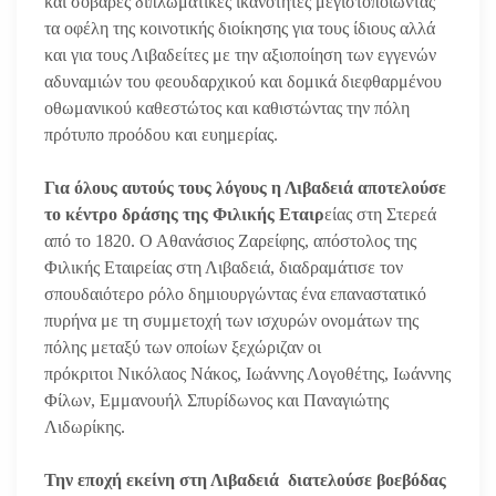
και σοβαρές διπλωματικές ικανότητες μεγιστοποιώντας
τα οφέλη της κοινοτικής διοίκησης για τους ίδιους αλλά
και για τους Λιβαδείτες με την αξιοποίηση των εγγενών
αδυναμιών του φεουδαρχικού και δομικά διεφθαρμένου
οθωμανικού καθεστώτος και καθιστώντας την πόλη
πρότυπο προόδου και ευημερίας.
Για όλους αυτούς τους λόγους η Λιβαδειά αποτελούσε
το κέντρο δράσης της Φιλικής Εταιρ
είας στη Στερεά
από το 1820. Ο Αθανάσιος Ζαρείφης, απόστολος της
Φιλικής Εταιρείας στη Λιβαδειά, διαδραμάτισε τον
σπουδαιότερο ρόλο δημιουργώντας ένα επαναστατικό
πυρήνα με τη συμμετοχή των ισχυρών ονομάτων της
πόλης μεταξύ των οποίων ξεχώριζαν οι
πρόκριτοι Νικόλαος Νάκος, Ιωάννης Λογοθέτης, Ιωάννης
Φίλων, Εμμανουήλ Σπυρίδωνος και Παναγιώτης
Λιδωρίκης.
Την εποχή εκείνη στη Λιβαδειά διατελούσε βοεβόδας