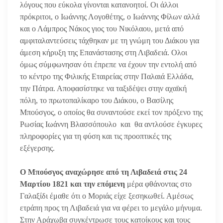
λόγους που εύκολα γίνονται κατανοητοί. Οι άλλοι
πρόκριτοι, ο Ιωάννης Λογοθέτης, ο Ιωάννης Φίλων αλλά
και ο Λάμπρος Νάκος γιος του Νικόλαου, μετά από
αμφιταλαντεύσεις τάχθηκαν με τη γνώμη του Διάκου για
άμεση κήρυξη της Επανάστασης στη Λιβαδειά. Ολοι
όμως σύμφωνησαν ότι έπρεπε να έχουν την εντολή από
το κέντρο της Φιλικής Εταιρείας στην Παλαιά Ελλάδα,
την Πάτρα. Αποφασίστηκε να ταξιδέψει στην αχαϊκή
πόλη, το πρωτοπαλίκαρο του Διάκου, ο Βασίλης
Μπούσγος, ο οποίος θα συναντούσε εκεί τον πρόξενο της
Ρωσίας Ιωάννη Βλασσόπουλο και θα αντλούσε έγκυρες
πληροφορίες για τη φύση και τις προοπτικές της
εξέγερσης.
Ο Μπούσγος αναχώρησε από τη Λιβαδειά στις 24
Μαρτίου 1821 και την επόμενη
μέρα φθάνοντας στο
Γαλαξίδι έμαθε ότι ο Μοριάς είχε ξεσηκωθεί. Αμέσως
ετράπη προς τη Λιβαδειά για να φέρει το μεγάλο μήνυμα.
Στην Αράχωβα συγκέντρωσε τους κατοίκους και τους