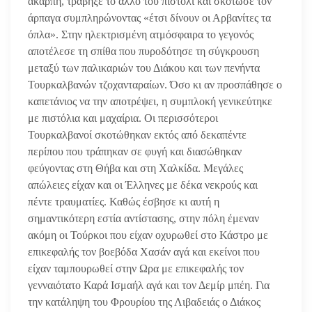
άκαρπη, τράβηξε το άλλο του πιστόλι και σκότωσε τον
άρπαγα συμπληρώνοντας «έτσι δίνουν οι Αρβανίτες τα
όπλα». Στην ηλεκτρισμένη ατμόσφαιρα το γεγονός
αποτέλεσε τη σπίθα που πυροδότησε τη σύγκρουση
μεταξύ των παλικαριών του Διάκου και των πενήντα
Τουρκαλβανών τζοχανταραίων. Όσο κι αν προσπάθησε ο
καπετάνιος να την αποτρέψει, η συμπλοκή γενικεύτηκε
με πιστόλια και μαχαίρια. Οι περισσότεροι
Τουρκαλβανοί σκοτώθηκαν εκτός από δεκαπέντε
περίπου που τράπηκαν σε φυγή και διασώθηκαν
φεύγοντας στη Θήβα και στη Χαλκίδα. Μεγάλες
απώλειες είχαν και οι Έλληνες με δέκα νεκρούς και
πέντε τραυματίες. Καθώς έσβησε κι αυτή η
σημαντικότερη εστία αντίστασης, στην πόλη έμεναν
ακόμη οι Τούρκοι που είχαν οχυρωθεί στο Κάστρο με
επικεφαλής τον βοεβόδα Χασάν αγά και εκείνοι που
είχαν ταμπουρωθεί στην Ωρα με επικεφαλής τον
γενναιότατο Καρά Ισμαήλ αγά και τον Δεμίρ μπέη. Για
την κατάληψη του Φρουρίου της Λιβαδειάς ο Διάκος