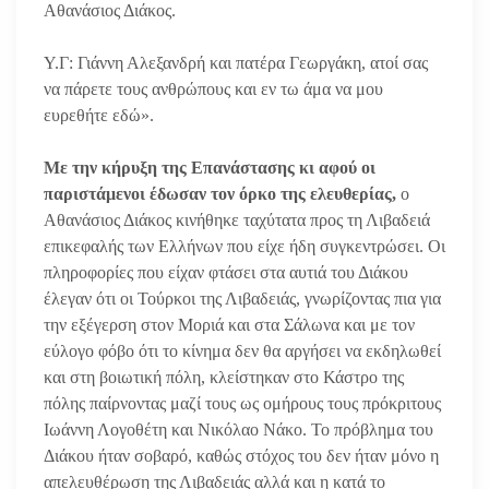
Αθανάσιος Διάκος.
Υ.Γ: Γιάννη Αλεξανδρή και πατέρα Γεωργάκη, ατοί σας
να πάρετε τους ανθρώπους και εν τω άμα να μου
ευρεθήτε εδώ».
Με την κήρυξη της Επανάστασης κι αφού οι
παριστάμενοι έδωσαν τον όρκο της ελευθερίας,
ο
Αθανάσιος Διάκος κινήθηκε ταχύτατα προς τη Λιβαδειά
επικεφαλής των Ελλήνων που είχε ήδη συγκεντρώσει. Οι
πληροφορίες που είχαν φτάσει στα αυτιά του Διάκου
έλεγαν ότι οι Τούρκοι της Λιβαδειάς, γνωρίζοντας πια για
την εξέγερση στον Μοριά και στα Σάλωνα και με τον
εύλογο φόβο ότι το κίνημα δεν θα αργήσει να εκδηλωθεί
και στη βοιωτική πόλη, κλείστηκαν στο Κάστρο της
πόλης παίρνοντας μαζί τους ως ομήρους τους πρόκριτους
Ιωάννη Λογοθέτη και Νικόλαο Νάκο. Το πρόβλημα του
Διάκου ήταν σοβαρό, καθώς στόχος του δεν ήταν μόνο η
απελευθέρωση της Λιβαδειάς αλλά και η κατά το