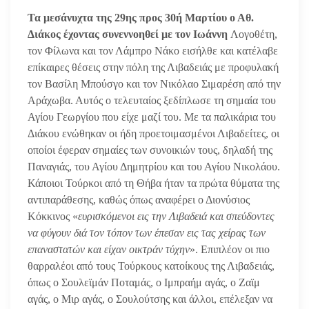
Τα μεσάνυχτα της 29ης προς 30ή Μαρτίου ο Αθ.
Διάκος έχοντας συνεννοηθεί με τον Ιωάννη
Λογοθέτη,
τον Φίλωνα και τον Λάμπρο Νάκο εισήλθε και κατέλαβε
επίκαιρες θέσεις στην πόλη της Λιβαδειάς με προφυλακή
τον Βασίλη Μπούσγο και τον Νικόλαο Σιμαρέση από την
Αράχωβα. Αυτός ο τελευταίος ξεδίπλωσε τη σημαία του
Αγίου Γεωργίου που είχε μαζί του. Με τα παλικάρια του
Διάκου ενώθηκαν οι ήδη προετοιμασμένοι Λιβαδείτες, οι
οποίοι έφεραν σημαίες των συνοικιών τους, δηλαδή της
Παναγιάς, του Αγίου Δημητρίου και του Αγίου Νικολάου.
Κάποιοι Τούρκοι από τη Θήβα ήταν τα πρώτα θύματα της
αντιπαράθεσης, καθώς όπως αναφέρει ο Διονύσιος
Κόκκινος «
ευρισκόμενοι εις την Λιβαδειά και σπεύδοντες
να φύγουν διά τον τόπον των έπεσαν εις τας χείρας των
επαναστατών και είχαν οικτράν τύχην
». Επιπλέον οι πιο
θαρραλέοι από τους Τούρκους κατοίκους της Λιβαδειάς,
όπως ο Σουλεϊμάν Ποταμάς, ο Ιμπραήμ αγάς, ο Ζαϊμ
αγάς, ο Μιρ αγάς, ο Σουλούτσης και άλλοι, επέλεξαν να