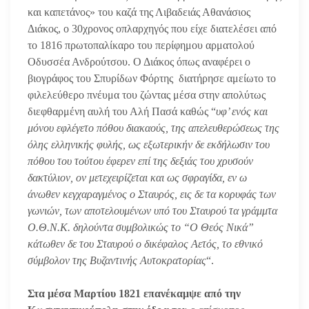
και καπετάνος» του καζά της Λιβαδειάς Αθανάσιος
Διάκος, ο 30χρονος οπλαρχηγός που είχε διατελέσει από
το 1816 πρωτοπαλίκαρο του περίφημου αρματολού
Οδυσσέα Ανδρούτσου. Ο Διάκος όπως αναφέρει ο
βιογράφος του Σπυρίδων Φόρτης διατήρησε αμείωτο το
φιλελεύθερο πνέυμα του ζώντας μέσα στην απολύτως
διεφθαρμένη αυλή του Αλή Πασά καθώς “
υφ’ ενός και
μόνου εφλέγετο πόθου διακαούς, της απελευθερώσεως της
όλης ελληνικής φυλής, ως εξωτερικήν δε εκδήλωσιν του
πόθου του τούτου έφερεν επί της δεξιάς του χρυσούν
δακτύλιον, ον μετεχειρίζεται και ως σφραγίδα, εν ω
άνωθεν κεγχαραγμένος ο Σταυρός, εις δε τα κορυφάς των
γωνιών, των αποτελουμένων υπό του Σταυρού τα γράμμτα
Ο.Θ.Ν.Κ. δηλούντα συμβολικώς το “Ο Θεός Νικά”
κάτωθεν δε του Σταυρού ο δικέφαλος Αετός, το εθνικό
σύμβολον της Βυζαντινής Αυτοκρατορίας
“.
Στα μέσα Μαρτίου 1821 επανέκαμψε από την