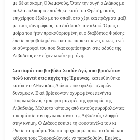
με δέκα ακόμη Οθωμανούς. Όταν την αυγή ο Διάκος με
πολλά παλικάρια επιτέθηκε κατά του Φρέση, αυτός
επιχείρησε έξοδο με το σπαθί στο χέρι και πράγματι μαζί
με τους συντρόφους του διέσπασε τον κλοιό. Όμως η
μοίρα του ήταν προκαθορισμένη κι ο διαβόητος Φρέσης
έπεσε πυροβολημένος από τις παρακείμενες οικίες, ενώ
οι σύντροφοί του που διασκορπίστηκαν στις οδούς της
Λιβαδειάς δεν είχαν καλύτερη τύχη.
Στο σαράι του βοεβόδα Χασάν Αγά, που βρισκόταν
πολύ κοντά στις πηγές της Έρκυνας,
κατευθύνθηκε
κατόπιν ο Αθανάσιος Διάκος επικεφαλής ισχυρών
δυνάμεων. Εκεί βρίσκονταν οχυρωμένοι πενήντα
Τουρκαλβανοί, έμπειροι μαχητές της φρουράς της
Λιβαδειάς. Μάλιστα κάποιος από αυτούς πυροβολώντας
τραυμάτισε τον αρχικαπετάνιο της Λιβαδειάς ελαφρά
στην κνήμη. Ο Διάκος έσκισε τη φουστανέλα του κι
έδεσε το τραύμα. Έπειτα προχώρησε προς το σαράι και
κάλεσε τους Τουρκαλβανούς να παραδοθούν. Εκείνοι,