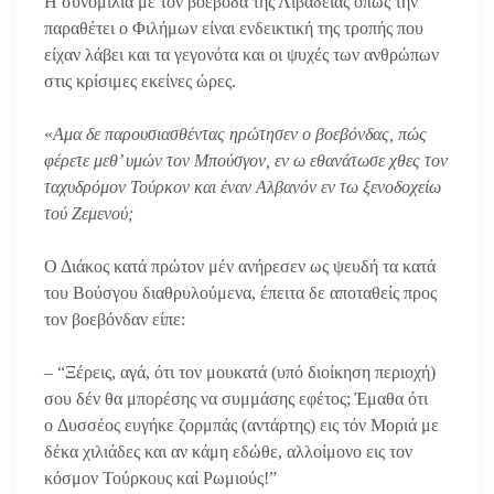
Η συνομιλία με τον βοεβόδα της Λιβαδειάς όπως την
παραθέτει ο Φιλήμων είναι ενδεικτική της τροπής που
είχαν λάβει και τα γεγονότα και οι ψυχές των ανθρώπων
στις κρίσιμες εκείνες ώρες.
«
Αμα δε παρουσιασθέντας ηρώτησεν ο βοεβόνδας, πώς
φέρετε μεθ’ υμών τον Μπούσγον, εν ω εθανάτωσε χθες τον
ταχυδρόμον Τούρκον και έναν Αλβανόν εν τω ξενοδοχείω
τού Ζεμενού;
Ο Διάκος κατά πρώτον μέν ανήρεσεν ως ψευδή τα κατά
του Βούσγου διαθρυλούμενα, έπειτα δε αποταθείς προς
τον βοεβόνδαν είπε:
– “Ξέρεις, αγά, ότι τον μουκατά (υπό διοίκηση περιοχή)
σου δέν θα μπορέσης να συμμάσης εφέτος; Έμαθα ότι
ο Δυσσέος ευγήκε ζορμπάς (αντάρτης) εις τόν Μοριά με
δέκα χιλιάδες και αν κάμη εδώθε, αλλοίμονο εις τον
κόσμον Τούρκους καί Ρωμιούς!”