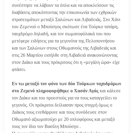
συνέστησε να λάβουν τα όπλα και να αποκλείσουν τις
διαβάσεις αποκόπτοντας την επικοινωνία των εχθρικών
στρατευμάτων μεταξύ Σαλώνων και Λιβαδειάς. Στο Χάνι
του Ζεμενού ο Μπούσγος σκότωσε ένα Τούρκο τατάρη,
ταυχδρόμο δηλαδή, και τον σωματοφύλακά του που
μετέφερε ειδήσεις για τα γεγονότα της Πελοποννήσου
και των Σαλώνων στους Οθωμανούς της Λιβαδειάς και
στις 26 Μαρτίου εισήλθε στη Λιβαδειά ανακοινώνοντας
στον Διάκο και τους πρόκριτους ότι η «μεγάλη ώρα» είχε
φτάσει.
Εν τω μεταξύ τον φόνο των δύο Τούρκων ταχυδρόμων
στο Ζεμενό πληροφορήθηκε ο Χασάν Αγάς
και κάλεσε
τον Διάκο και του προεστούς για να τους καταγγείλει το
γεγονός. Οι πρόκριτοι δείλιασαν προς στιγμή όμως ο
Διάκος τους ενεθάρρυνε και τους συνόδευσε στον
Οθωμανό αξιωματούχο με 20 οπλοφόρους και μεταξύ
τους τον ίδιο τον Βασίλη Μπούσγο .