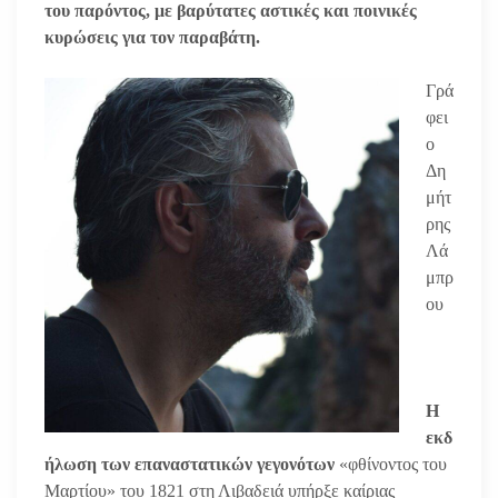
του παρόντος, με βαρύτατες αστικές και ποινικές
κυρώσεις για τον παραβάτη.
Γρά
φει
ο
Δη
μήτ
ρης
Λά
μπρ
ου
Η
εκδ
ήλωση των επαναστατικών γεγονότων
«φθίνοντος του
Μαρτίου» του 1821 στη Λιβαδειά υπήρξε καίριας