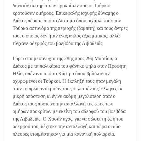
δυνατόν σωτηρία των προκρίτων που οι Τούρκοι
κρατούσαν ομήρους. Επικεφαλής ισχυρής δύναμης ο
Διάκος πέρασε από το Δίστομο όπου αιχμαλώτισε τον
Τούρκο αστυνόμο της περιοχής (ζαμπίτη) και τους άντρες
του, ο οποίος δεν ήταν ένας απλός αξιωματικός, αλλά
τύγχανε αδερφός του βοεβόδα της Λιβαδειάς.
Γύρω στα μεσάνυχτα της 28ης προς 29η Μαρτίου, ο
Διάκος με τα παλικάρια του φάνηκε ψηλά στον Προφήτη
Ηλία, απέναντι από το Κάστρο όπου βρίσκονταν
οχυρωμένοι οι Τούρκοι. Η έκπληξή τους ήταν μεγάλη
όταν το πρωί αντίκρισαν τους οπλισμένους Έλληνες σε
μικρή απόσταση κι έγινε ακόμη μεγαλύτερη όταν ο
Διάκος τους πρότεινε την ανταλλαγή της ζωής των
ομήρων προκρίτων με εκείνη του αδερφού του βοεβόδα
της Λιβαδειάς. Ο Χασάν αγάς, για να σώσει τη ζωή του
αδερφού του, δέχτηκε την ανταλλαγή και τώρα οι δύο
πλευρές ετοιμάστηκαν για μια κανονική πολιορκία.