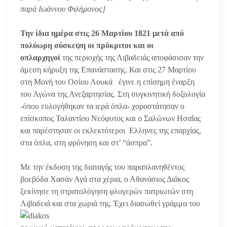
παρά Ιωάννου Φιλήμονος]
Την ίδια ημέρα στις 26 Μαρτίου 1821 μετά από
πολύωρη σύσκεψη οι πρόκριτοι και οι
οπλαρχηγοί
της περιοχής της Λιβαδειάς αποφάσισαν την
άμεση κήρυξη της Επανάστασης. Και στις 27 Μαρτίου
στη Μονή του Οσίου Λουκά έγινε η επίσημη έναρξη
του Αγώνα της Ανεξαρτησίας. Στη συγκινητική δοξολογία
-όπου ευλογήθηκαν τα ιερά όπλα- χοροστάτησαν ο
επίσκοπος Ταλαντίου Νεόφυτος και ο Σαλώνων Ησαΐας
και παρέστησαν οι εκλεκτότεροι Ελληνες της επαρχίας,
στα όπλα, στη φρόνηση και στ’ “άσπρα”.
Με την έκδοση της διαταγής του παραπλανηθέντος
βοεβόδα Χασάν Αγά στα χέρια, ο Αθανάσιος Διάκος
ξεκίνησε τη στρατολόγηση φλογερών πατριωτών στη
Λιβαδειά και στα χωρ
ιά της. Έχει διασωθεί γράμμα του