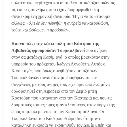
πολιτεύτηκε περίτεχνα και αποτελεσματικά αξιοποιώντας
τις ειδικές συνθήκες που είχαν διαμορφωθεί στη
συγκεκριμένη χρονική συγκυρία. Ή για να το θέσουμε
αλλιώς: «
ό,τι δε δεν ηδυνήθη η ανδρεία να κατορθώση,
τούτο κατώρθωσεν η προδοσία
».
Και να πώς: την κάτω πύλη του Κάστρου της
Λιβαδειάς φρουρούσαν Τουρκαλβανοί
που ανήκαν
στον σωματάρχη Κασίμ αγά, ο οποίος βρισκόταν στην
υπηρεσία του πρόκριτου Ιωάννη Λογοθέτη. Αυτός ο
Κασίμ αγάς, που όπως συνηθιζόταν μεταξύ των
Τουρκαλβανών συνδεόταν με διαφόρων τύπων
συγγένειες με τους άντρες του, είχε πριν από ένα μήνα
δολοφονηθεί στη Λιβαδειά από τον Δεμίρ μπέη
Κοστούρη που καταγόταν από την Καστοριά και που τις
δραματικές τούτες ώρες ήταν κλεισμένος στον πύργο της
ώρας συμπολεμώντας με τον Καρά Ισμαήλ αγά. Οι
Τουρκαλβανοί του Κάστρου θεώρησαν ότι ήταν η
κατάλληλη ευκαιρία να εκδικηθούν τον Δεμίρ μπέη και