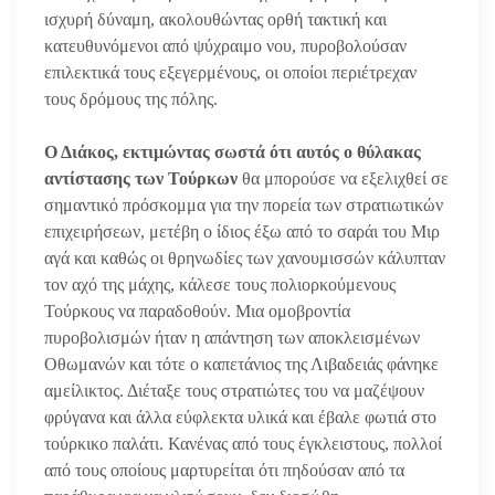
ισχυρή δύναμη, ακολουθώντας ορθή τακτική και
κατευθυνόμενοι από ψύχραιμο νου, πυροβολούσαν
επιλεκτικά τους εξεγερμένους, οι οποίοι περιέτρεχαν
τους δρόμους της πόλης.
Ο Διάκος, εκτιμώντας σωστά ότι αυτός ο θύλακας
αντίστασης των Τούρκων
θα μπορούσε να εξελιχθεί σε
σημαντικό πρόσκομμα για την πορεία των στρατιωτικών
επιχειρήσεων, μετέβη ο ίδιος έξω από το σαράι του Μιρ
αγά και καθώς οι θρηνωδίες των χανουμισσών κάλυπταν
τον αχό της μάχης, κάλεσε τους πολιορκούμενους
Τούρκους να παραδοθούν. Μια ομοβροντία
πυροβολισμών ήταν η απάντηση των αποκλεισμένων
Οθωμανών και τότε ο καπετάνιος της Λιβαδειάς φάνηκε
αμείλικτος. Διέταξε τους στρατιώτες του να μαζέψουν
φρύγανα και άλλα εύφλεκτα υλικά και έβαλε φωτιά στο
τούρκικο παλάτι. Κανένας από τους έγκλειστους, πολλοί
από τους οποίους μαρτυρείται ότι πηδούσαν από τα