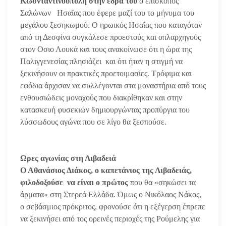
Κωσνταντινούπολη στην έδρα του
ο επίσκοπος
Σαλώνων Ησαΐας που έφερε μαζί του το μήνυμα του
μεγάλου ξεσηκωμού. Ο ηρωικός Ησαΐας που καταγόταν
από τη Δεσφίνα συγκάλεσε προεστούς και οπλαρχηγούς
στον Οσιο Λουκά και τους ανακοίνωσε ότι η ώρα της
Παλιγγενεσίας πλησιάζει και ότι ήταν η στιγμή να
ξεκινήσουν οι πρακτικές προετοιμασίες. Τρόφιμα και
εφόδια άρχισαν να συλλέγονται στα μοναστήρια από τους
ενθουσιώδεις μοναχούς που διακρίθηκαν και στην
κατασκευή φυσεκιών δημιουργώντας προπύργια του
λύσσωδους αγώνα που σε λίγο θα ξεσπούσε.
Ωρες αγωνίας στη Λιβαδειά
Ο Αθανάσιος Διάκος, ο καπετάνιος της Λιβαδειάς,
φιλοδοξούσε να είναι ο πρώτος
που θα «σηκώσει τα
άρματα» στη Στερεά Ελλάδα. Όμως ο Νικόλαος Νάκος,
ο σεβάσμιος πρόκριτος, φρονούσε ότι η εξέγερση έπρεπε
να ξεκινήσει από τος ορεινές περιοχές της Ρούμελης για