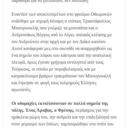
παράθυρα για να γλιτώσουν, δεν διεσώθη.
Εναντίον των αποκλεισμένων στο φρούριο Οθωμανών
στάλθηκε με ισχυρή δύναμη ο ντόπιος Τριαντάφυλλος
Μπουγιουκλής που γνώριζε τα μονοπάτια και ο
Ανδριτσάκος Βέργος από το Αίγιο, παλαιός κλέφτης με
τον Ανδρούτσο στην αρχή και με τον Διάκο κατόπιν.
Αυτοί κατάφεραν μες στο σκοτάδι να αναρριχηθούν ως
ένα σημείο του λόφου του κάστρου από την ανατολική
πλευρά, όμως έγιναν γρήγορα αντιληπτοί από τους
Τούρκους, οι οποίοι με πυροβολισμούς και με
κατρακύλισμα βράχων τραυμάτισαν τον Μπουγιουκλή
και έτρεψαν σε φυγή τους τολμηρούς Έλληνες
αγωνιστές.
Οι οδομαχίες εκτυλίσσονταν σε πολλά σημεία της
πόλης. Ένας Άραβας, ο Φρέσης,
περίφημος για την
ηράκλεια ρώμη του, την ανδρεία και την επιδεξιότητά του
στον χειρισμό των όπλων, ταμπουρώθηκε στο σπίτι του