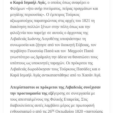
ο Καρά Ισμαήλ Αγά
ς, ο οποίος όπως αναφέρει ο
Φιλήμων «ήτο ανήρ πνεύματος, πείρας πραγμάτων και
μεγάλης περιουσίας». Ο έμπειρος Τούρκος
αξιωματούχος παρατηρώντας στις αρχές του 1821 τη
διακίνηση πολλών ξένων στην πόλη όπως και την
φιλοξενία που παρείχε σε αυτούς ο άρχοντας της
Λιβαδειάς Ιωάννης Λογοθέτης υποψιάστηκε τη
συνωμοσία και ζήτησε από τον διοικητή Εύβοιας, τον
περιβόητο Γιουσούφ Πασά και τον Μαχμούτ Πασά
γνωστότερο ως Δράμαλη την άδεια να θανατώσει τους
υπόπτους ως υποκινητές ταραχών. Οι πρόκριτοι της
Λιβαδειάς δωροδόκησαν τους Τούρκους Πασάδες και ο
Καρά Ισμαήλ Αγάς αντικαταστάθηκε από το Χασάν Αγά.
Απερίσπαστοι οι πρόκριτοι της Λιβαδειάς συνέχισαν
την προετοιμασία της εξέ
γερσης σε συνεργασία με
τους απεσταλμένους της Φιλικής Εταιρείας. Στις
διαβουλεύσεις αυτές λαμβάνει μέρος με πρωτοφανή
ης
ενθουσιασμό ο από τις 26
Οκτωβρίου 1820 «παντούρης