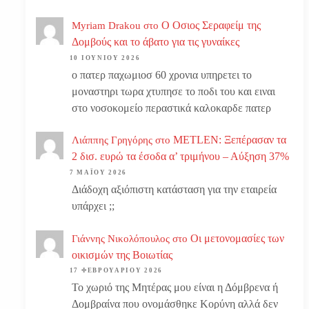
Ο Οσιος Σεραφείμ της
Myriam Drakou
στο
Δομβούς και το άβατο για τις γυναίκες
10 ΙΟΥΝΊΟΥ 2026
ο πατερ παχωμιοσ 60 χρονια υπηρετει το
μοναστηρι τωρα χτυπησε το ποδι του και ειναι
στο νοσοκομείο περαστικά καλοκαρδε πατερ
METLEN: Ξεπέρασαν τα
Λιάππης Γρηγόρης
στο
2 δισ. ευρώ τα έσοδα α’ τριμήνου – Αύξηση 37%
7 ΜΑΪ́ΟΥ 2026
Διάδοχη αξιόπιστη κατάσταση για την εταιρεία
υπάρχει ;;
Οι μετονομασίες των
Γιάννης Νικολόπουλος
στο
οικισμών της Βοιωτίας
17 ΦΕΒΡΟΥΑΡΊΟΥ 2026
Το χωριό της Μητέρας μου είναι η Δόμβρενα ή
Δομβραίνα που ονομάσθηκε Κορύνη αλλά δεν