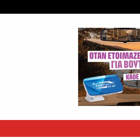
ταξύ δύο ανδρών στο κέντρο της Θήβας
 βράδυ της Πέμπτης,...
εκόρ τα EBITDA το εξάμηνο
υψηλές επιδόσεις κατά...