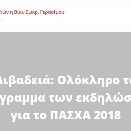
 ετών η Βίκυ Σωκρ. Γερασίμου
.
χρονος – Επεσε από τη σκαλωσιά
..
μοναχή Ευπραξία (Κουκουλούδη)
ουκουλούδη), σε ηλικία...
Λιβαδειά: Ολόκληρο τ
γραμμα των εκδηλώ
για το ΠΑΣΧΑ 2018