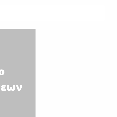
ο
σεων