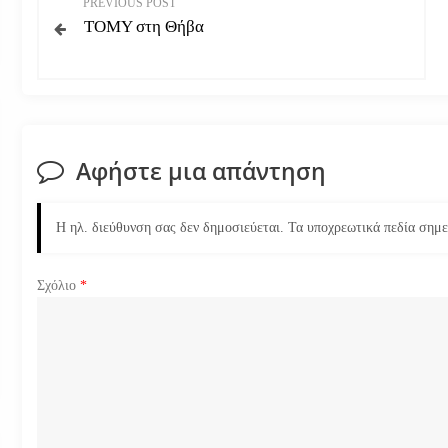
PREVIOUS POST
ΤΟΜΥ στη Θήβα
λ
ο
ή
Αφήστε μια απάντηση
γ
η
Η ηλ. διεύθυνση σας δεν δημοσιεύεται.
Τα υποχρεωτικά πεδία σημ
σ
Σχόλιο
*
η
ά
ρ