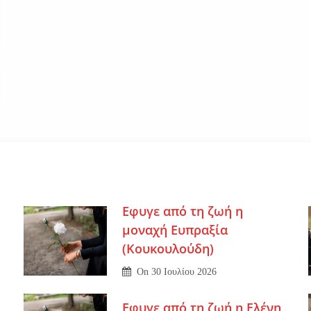
Εφυγε από τη ζωή η
μοναχή Ευπραξία
(Κουκουλούδη)
On
30 Ιουλίου 2026
Εφυγε από τη ζωή η Ελένη