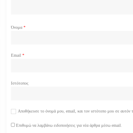
θ
ρ
ω
Όνομα
*
ν
Email
*
Ιστότοπος
Αποθήκευσε το όνομά μου, email, και τον ιστότοπο μου σε αυτόν 
Επιθυμώ να λαμβάνω ειδοποιήσεις για νέα άρθρα μέσω email.