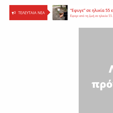
“Εφυγε” σε ηλικία 55
ΤΕΛΕΥΤΑΊΑ ΝΈΑ
Εφυγε από τη ζωή σε ηλικία 55..
Βοιωτία: Νεκρός ο 62
Τη ζωή του έχασε ο 62χρονος Ι..
Εφυγε από τη ζωή η 
Εκοιμήθη η μοναχή Ευπραξία (Κ
πρό