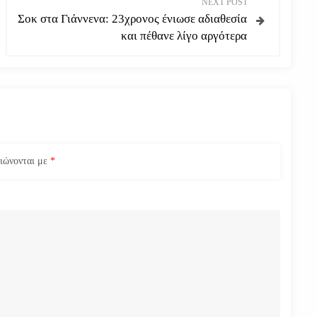
NEXT POST
Σοκ στα Γιάννενα: 23χρονος ένιωσε αδιαθεσία
και πέθανε λίγο αργότερα
ειώνονται με
*