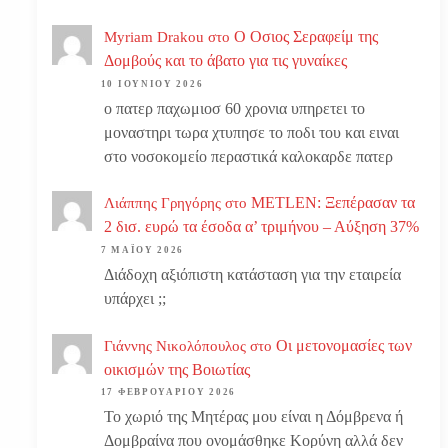
Ο Οσιος Σεραφείμ της
Myriam Drakou
στο
Δομβούς και το άβατο για τις γυναίκες
10 ΙΟΥΝΊΟΥ 2026
ο πατερ παχωμιοσ 60 χρονια υπηρετει το
μοναστηρι τωρα χτυπησε το ποδι του και ειναι
στο νοσοκομείο περαστικά καλοκαρδε πατερ
METLEN: Ξεπέρασαν τα
Λιάππης Γρηγόρης
στο
2 δισ. ευρώ τα έσοδα α’ τριμήνου – Αύξηση 37%
7 ΜΑΪ́ΟΥ 2026
Διάδοχη αξιόπιστη κατάσταση για την εταιρεία
υπάρχει ;;
Οι μετονομασίες των
Γιάννης Νικολόπουλος
στο
οικισμών της Βοιωτίας
17 ΦΕΒΡΟΥΑΡΊΟΥ 2026
Το χωριό της Μητέρας μου είναι η Δόμβρενα ή
Δομβραίνα που ονομάσθηκε Κορύνη αλλά δεν