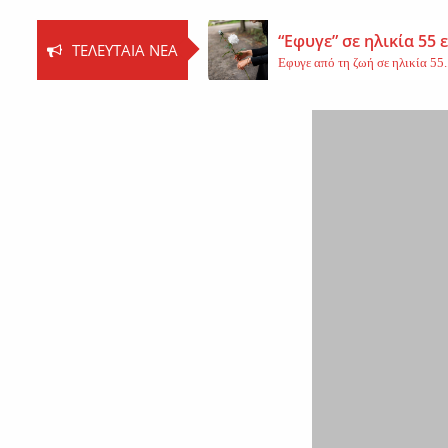
“Εφυγε” σε ηλικία 55
ΤΕΛΕΥΤΑΊΑ ΝΈΑ
Εφυγε από τη ζωή σε ηλικία 55..
Βοιωτία: Νεκρός ο 62
Τη ζωή του έχασε ο 62χρονος Ι..
Εφυγε από τη ζωή η 
Εκοιμήθη η μοναχή Ευπραξία (Κ