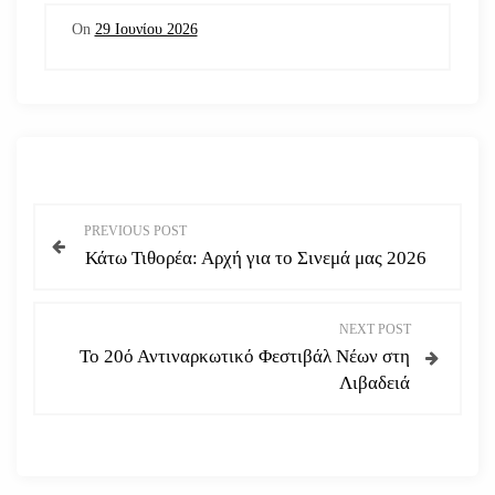
On
29 Ιουνίου 2026
Π
PREVIOUS POST
Κάτω Τιθορέα: Αρχή για το Σινεμά μας 2026
λ
ο
NEXT POST
Το 20ό Αντιναρκωτικό Φεστιβάλ Νέων στη
ή
Λιβαδειά
γ
η