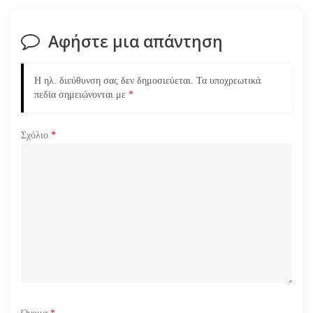
σ
Αφήστε μια απάντηση
η
ά
Η ηλ. διεύθυνση σας δεν δημοσιεύεται.
Τα υποχρεωτικά
πεδία σημειώνονται με
*
ρ
Σχόλιο
*
θ
ρ
ω
ν