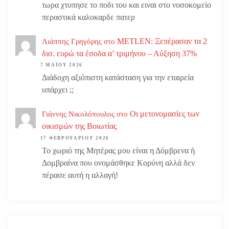
τωρα χτυπησε το ποδι του και ειναι στο νοσοκομείο
περαστικά καλοκαρδε πατερ
METLEN: Ξεπέρασαν τα 2
Λιάππης Γρηγόρης
στο
δισ. ευρώ τα έσοδα α’ τριμήνου – Αύξηση 37%
7 ΜΑΪ́ΟΥ 2026
Διάδοχη αξιόπιστη κατάσταση για την εταιρεία
υπάρχει ;;
Οι μετονομασίες των
Γιάννης Νικολόπουλος
στο
οικισμών της Βοιωτίας
17 ΦΕΒΡΟΥΑΡΊΟΥ 2026
Το χωριό της Μητέρας μου είναι η Δόμβρενα ή
Δομβραίνα που ονομάσθηκε Κορύνη αλλά δεν
πέρασε αυτή η αλλαγή!