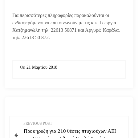
Για περισσότερες πληροφορίες παρακαλούνται οι
ενδιαφερόμενοι να επικοινωνούν με τις κ.κ. Γεωργία
Χατζημανώλη τηλ. 22613 50871 και Αργυρώ Καράλα,
τηλ. 22613 50 872.
On
21 Μαρτίου 2018
Π
PREVIOUS POST
Προκήρυξη για 210 θέσεις πτυχιούχων ΑΕΙ
λ