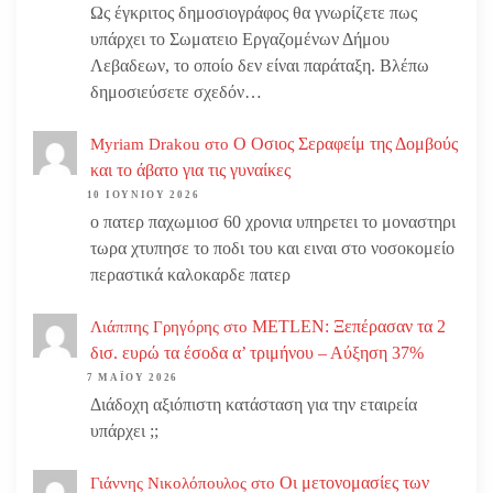
Ως έγκριτος δημοσιογράφος θα γνωρίζετε πως
υπάρχει το Σωματειο Εργαζομένων Δήμου
Λεβαδεων, το οποίο δεν είναι παράταξη. Βλέπω
δημοσιεύσετε σχεδόν…
Ο Οσιος Σεραφείμ της Δομβούς
Myriam Drakou
στο
και το άβατο για τις γυναίκες
10 ΙΟΥΝΊΟΥ 2026
ο πατερ παχωμιοσ 60 χρονια υπηρετει το μοναστηρι
τωρα χτυπησε το ποδι του και ειναι στο νοσοκομείο
περαστικά καλοκαρδε πατερ
METLEN: Ξεπέρασαν τα 2
Λιάππης Γρηγόρης
στο
δισ. ευρώ τα έσοδα α’ τριμήνου – Αύξηση 37%
7 ΜΑΪ́ΟΥ 2026
Διάδοχη αξιόπιστη κατάσταση για την εταιρεία
υπάρχει ;;
Οι μετονομασίες των
Γιάννης Νικολόπουλος
στο