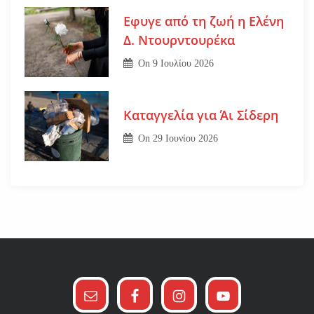
Εφυγε από τη ζωή η Ελένη
Δ. Ντουρντουρέκα
On
9 Ιουλίου 2026
Καταγγελία για Άι Σίδερη
On
29 Ιουνίου 2026