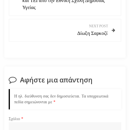
και ΤΕΙ από την Εθνική Σχολή Δημόσιας
Υγείας
ο
ή
NEXT POST
Δίωξη Σαρκοζί
γ
η
σ
η
Αφήστε μια απάντηση
ά
Η ηλ. διεύθυνση σας δεν δημοσιεύεται.
Τα υποχρεωτικά
ρ
πεδία σημειώνονται με
*
θ
Σχόλιο
*
ρ