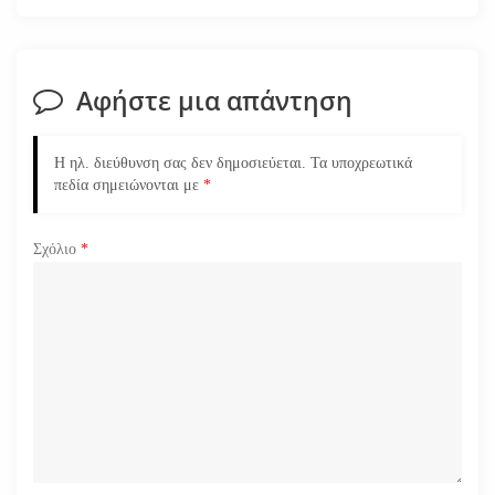
σ
η
Αφήστε μια απάντηση
ά
Η ηλ. διεύθυνση σας δεν δημοσιεύεται.
Τα υποχρεωτικά
ρ
πεδία σημειώνονται με
*
θ
Σχόλιο
*
ρ
ω
ν