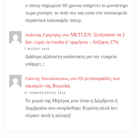
ο πατερ παχωμιοσ 60 χρονια υπηρετει το μοναστηρι
τωρα χτυπησε το ποδι του και ειναι στο νοσοκομείο
περαστικά καλοκαρδε πατερ
METLEN: Ξεπέρασαν τα 2
Λιάππης Γρηγόρης
στο
δισ. ευρώ τα έσοδα α’ τριμήνου – Αύξηση 37%
7 ΜΑΪ́ΟΥ 2026
Διάδοχη αξιόπιστη κατάσταση για την εταιρεία
υπάρχει ;;
Οι μετονομασίες των
Γιάννης Νικολόπουλος
στο
οικισμών της Βοιωτίας
17 ΦΕΒΡΟΥΑΡΊΟΥ 2026
Το χωριό της Μητέρας μου είναι η Δόμβρενα ή
Δομβραίνα που ονομάσθηκε Κορύνη αλλά δεν
πέρασε αυτή η αλλαγή!