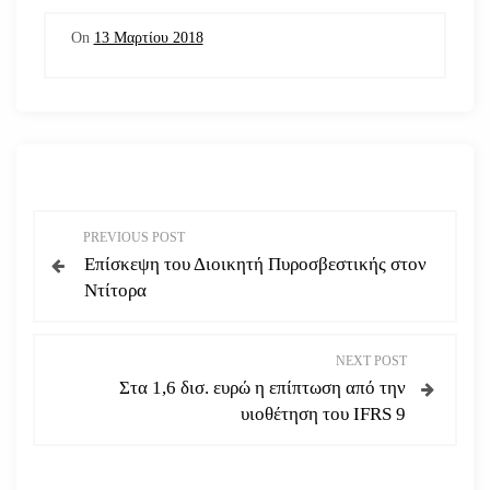
On
13 Μαρτίου 2018
Π
PREVIOUS POST
Επίσκεψη του Διοικητή Πυροσβεστικής στον
λ
Ντίτορα
ο
NEXT POST
ή
Στα 1,6 δισ. ευρώ η επίπτωση από την
υιοθέτηση του IFRS 9
γ
η