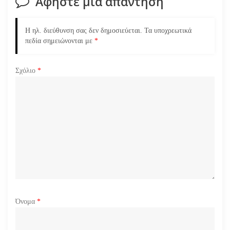
Αφήστε μια απάντηση
η
ά
Η ηλ. διεύθυνση σας δεν δημοσιεύεται.
Τα υποχρεωτικά
πεδία σημειώνονται με
*
ρ
Σχόλιο
*
θ
ρ
ω
ν
Όνομα
*