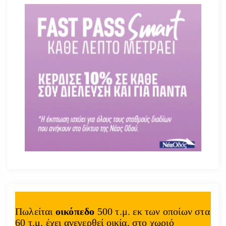
Πωλείται
οικόπεδο
500 τ.μ. εκ των οποίων στα
60 τ.μ. έχει ανεγερθεί οικία, στο χωριό