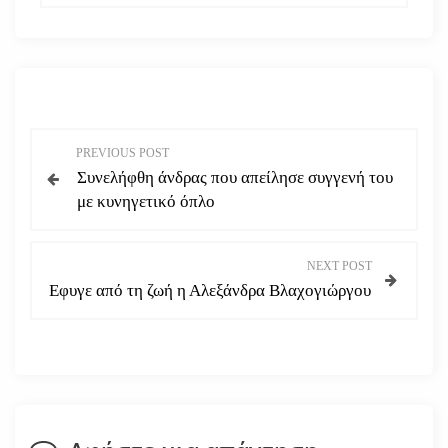
Π
PREVIOUS POST
Συνελήφθη άνδρας που απείλησε συγγενή του
λ
με κυνηγετικό όπλο
ο
NEXT POST
ή
Εφυγε από τη ζωή η Αλεξάνδρα Βλαχογιώργου
γ
η
σ