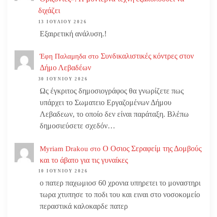
διχάζει
13 ΙΟΥΛΊΟΥ 2026
Εξαιρετική ανάλυση.!
Συνδικαλιστικές κόντρες στον
Έφη Παλαμηδα
στο
Δήμο Λεβαδέων
30 ΙΟΥΝΊΟΥ 2026
Ως έγκριτος δημοσιογράφος θα γνωρίζετε πως
υπάρχει το Σωματειο Εργαζομένων Δήμου
Λεβαδεων, το οποίο δεν είναι παράταξη. Βλέπω
δημοσιεύσετε σχεδόν…
Ο Οσιος Σεραφείμ της Δομβούς
Myriam Drakou
στο
και το άβατο για τις γυναίκες
10 ΙΟΥΝΊΟΥ 2026
ο πατερ παχωμιοσ 60 χρονια υπηρετει το μοναστηρι
τωρα χτυπησε το ποδι του και ειναι στο νοσοκομείο
περαστικά καλοκαρδε πατερ