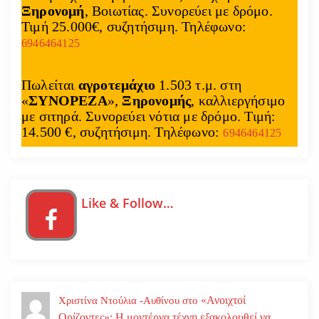
Ξηρονομή
, Βοιωτίας. Συνορεύει με δρόμο.
Τιμή 25.000€, συζητήσιμη. Τηλέφωνο:
6946464125
Πωλείται
αγροτεμάχιο
1.503 τ.μ. στη
«
ΣΥΝΟΡΕΖΑ
»,
Ξηρονομής
, καλλιεργήσιμο
με σιτηρά. Συνορεύει νότια με δρόμο. Τιμή:
14.500 €, συζητήσιμη. Τηλέφωνο:
6946464125
Like & Follow…
«Ανοιχτοί
Χριστίνα Ντούλια -Αυθίνου
στο
Ορίζοντες»: Η μοντέρνα τέχνη εξακολουθεί να