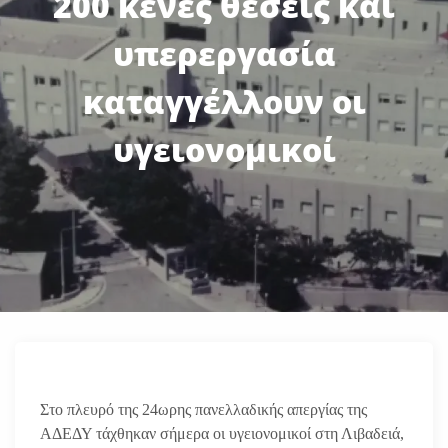
200 κενές θέσεις και
υπερεργασία
καταγγέλλουν οι
υγειονομικοί
Στο πλευρό της 24ωρης πανελλαδικής απεργίας της
ΑΔΕΔΥ τάχθηκαν σήμερα οι υγειονομικοί στη Λιβαδειά,