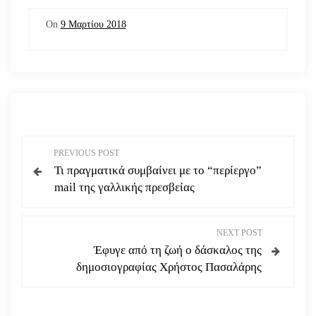
On
9 Μαρτίου 2018
Π
PREVIOUS POST
Τι πραγματικά συμβαίνει με το “περίεργο”
λ
mail της γαλλικής πρεσβείας
ο
NEXT POST
ή
Έφυγε από τη ζωή ο δάσκαλος της
δημοσιογραφίας Χρήστος Πασαλάρης
γ
η