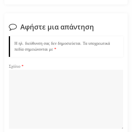
σ
η
Αφήστε μια απάντηση
ά
Η ηλ. διεύθυνση σας δεν δημοσιεύεται.
Τα υποχρεωτικά
ρ
πεδία σημειώνονται με
*
θ
Σχόλιο
*
ρ
ω
ν