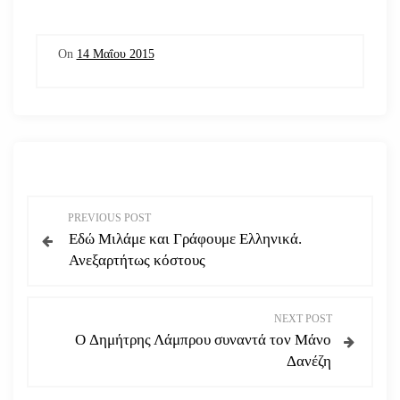
On
14 Μαΐου 2015
Π
PREVIOUS POST
Εδώ Μιλάμε και Γράφουμε Ελληνικά.
λ
Ανεξαρτήτως κόστους
ο
NEXT POST
ή
O Δημήτρης Λάμπρου συναντά τον Μάνο
Δανέζη
γ