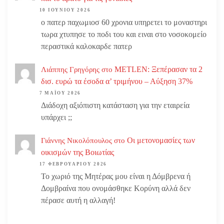
10 ΙΟΥΝΊΟΥ 2026
ο πατερ παχωμιοσ 60 χρονια υπηρετει το μοναστηρι
τωρα χτυπησε το ποδι του και ειναι στο νοσοκομείο
περαστικά καλοκαρδε πατερ
METLEN: Ξεπέρασαν τα 2
Λιάππης Γρηγόρης
στο
δισ. ευρώ τα έσοδα α’ τριμήνου – Αύξηση 37%
7 ΜΑΪ́ΟΥ 2026
Διάδοχη αξιόπιστη κατάσταση για την εταιρεία
υπάρχει ;;
Οι μετονομασίες των
Γιάννης Νικολόπουλος
στο
οικισμών της Βοιωτίας
17 ΦΕΒΡΟΥΑΡΊΟΥ 2026
Το χωριό της Μητέρας μου είναι η Δόμβρενα ή
Δομβραίνα που ονομάσθηκε Κορύνη αλλά δεν
πέρασε αυτή η αλλαγή!