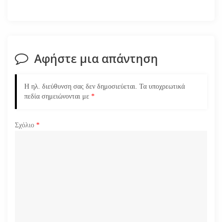
η
σ
η
Αφήστε μια απάντηση
ά
Η ηλ. διεύθυνση σας δεν δημοσιεύεται.
Τα υποχρεωτικά
ρ
πεδία σημειώνονται με
*
θ
Σχόλιο
*
ρ
ω
ν