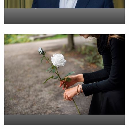
On
6 Αυγούστου 2026
“Εφυγε” σε ηλικία 55 ετών
η Βίκυ Σωκρ. Γερασίμου
On
5 Αυγούστου 2026