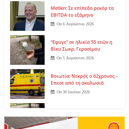
Metlen: Σε επίπεδο ρεκόρ τα
EBITDA το εξάμηνο
On
6 Αυγούστου 2026
“Εφυγε” σε ηλικία 55 ετών η
Βίκυ Σωκρ. Γερασίμου
On
5 Αυγούστου 2026
Βοιωτία: Νεκρός ο 62χρονος –
Επεσε από τη σκαλωσιά
On
30 Ιουλίου 2026
Εφυγε από τη ζωή η μοναχή
Ευπραξία (Κουκουλούδη)
On
30 Ιουλίου 2026