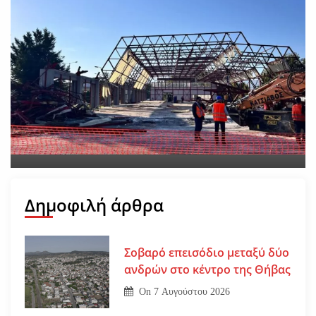
Νέο εργατικό δυστύχημα-
Νεκρός 59χρονος πατέρας
τριών παιδιών
On
30 Ιουλίου 2026
Δημοφιλή άρθρα
Σοβαρό επεισόδιο μεταξύ δύο
ανδρών στο κέντρο της Θήβας
On
7 Αυγούστου 2026