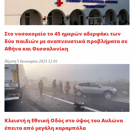
Στο νοσοκομείο το 45 ημερών αδερφάκι των
δύο παιδιών με αναπνευστικά προβλήματα σε
Αθήνα και Θεσσαλονίκη
Πέμπτη 5 Ιανουαρίου 2023 12:01
Κλειστή η Εθνική Οδός στο ύψος του Αυλώνα
έπειτα από μεγάλη καραμπόλα