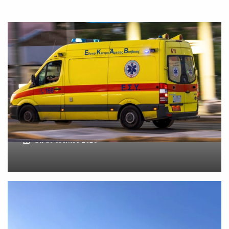
Βοιωτία: Νεκρός ο
62χρονος – Επεσε από τη
σκαλωσιά
On
30 Ιουλίου 2026