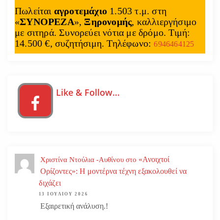
Πωλείται
αγροτεμάχιο
1.503 τ.μ. στη
«
ΣΥΝΟΡΕΖΑ
»,
Ξηρονομής
, καλλιεργήσιμο
με σιτηρά. Συνορεύει νότια με δρόμο. Τιμή:
14.500 €, συζητήσιμη. Τηλέφωνο:
6946464125
Like & Follow…
«Ανοιχτοί
Χριστίνα Ντούλια -Αυθίνου
στο
Ορίζοντες»: Η μοντέρνα τέχνη εξακολουθεί να
διχάζει
13 ΙΟΥΛΊΟΥ 2026
Εξαιρετική ανάλυση.!