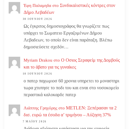
Συνδικαλιστικές κόντρες στον
Έφη Παλαμηδα
στο
Δήμο Λεβαδέων
30 ΙΟΥΝΊΟΥ 2026
Ως έγκριτος δημοσιογράφος θα γνωρίζετε πως
υπάρχει το Σωματειο Εργαζομένων Δήμου
Λεβαδεων, το οποίο δεν είναι παράταξη. Βλέπω
δημοσιεύσετε σχεδόν…
Ο Οσιος Σεραφείμ της Δομβούς
Myriam Drakou
στο
και το άβατο για τις γυναίκες
10 ΙΟΥΝΊΟΥ 2026
ο πατερ παχωμιοσ 60 χρονια υπηρετει το μοναστηρι
τωρα χτυπησε το ποδι του και ειναι στο νοσοκομείο
περαστικά καλοκαρδε πατερ
METLEN: Ξεπέρασαν τα 2
Λιάππης Γρηγόρης
στο
δισ. ευρώ τα έσοδα α’ τριμήνου – Αύξηση 37%
7 ΜΑΪ́ΟΥ 2026
Διάδοχη αξιόπιστη κατάσταση για την εταιρεία