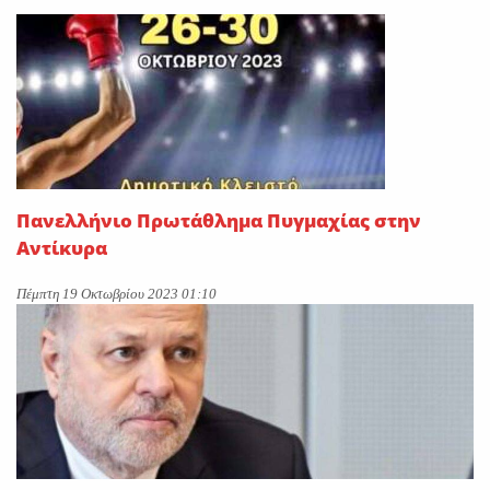
On
29 Ιουλίου 2026
“Εφυγε” ο Ιωάννης Δ.
Κωλέττης σε ηλικία 55 ετών
On
28 Ιουλίου 2026
Πανελλήνιο Πρωτάθλημα Πυγμαχίας στην
Αντίκυρα
Πέμπτη 19 Οκτωβρίου 2023 01:10