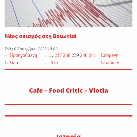
Νέος σεισμός στη Βοιωτία!
Τρίτη 6 Σεπτεμβρίου 2022 10:09
«
Προηγούμενη
1
…
237
238
239
240
241
Επόμενη
Σελίδα
…
935
Σελίδα
»
Cafe – Food Critic – Viotia
Ιστορία