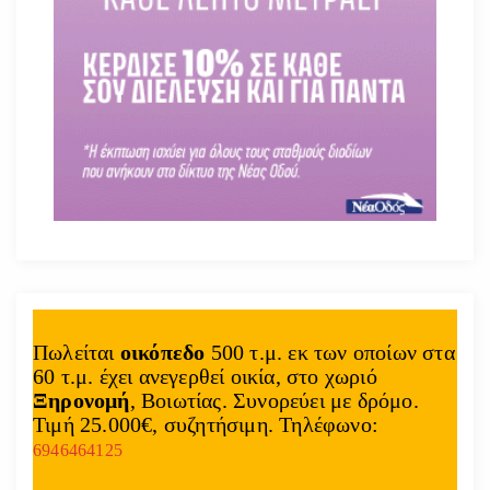
Πωλείται
οικόπεδο
500 τ.μ. εκ των οποίων στα
60 τ.μ. έχει ανεγερθεί οικία, στο χωριό
Ξηρονομή
, Βοιωτίας. Συνορεύει με δρόμο.
Τιμή 25.000€, συζητήσιμη. Τηλέφωνο:
6946464125