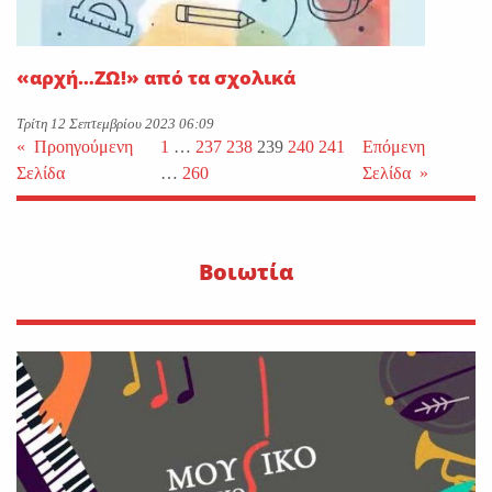
«αρχή…ΖΩ!» από τα σχολικά
Τρίτη 12 Σεπτεμβρίου 2023 06:09
«
Προηγούμενη
1
…
237
238
239
240
241
Επόμενη
Σελίδα
…
260
Σελίδα
»
Βοιωτία