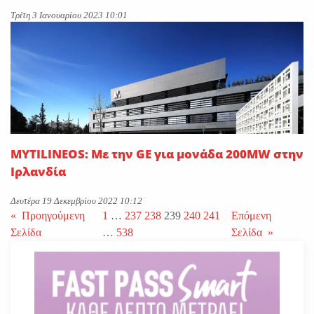
Τρίτη 3 Ιανουαρίου 2023 10:01
MYTILINEOS: Με την GE για μονάδα 200MW στην
Ιρλανδία
Δευτέρα 19 Δεκεμβρίου 2022 10:12
«
Προηγούμενη
1
…
237
238
239
240
241
Επόμενη
Σελίδα
…
538
Σελίδα
»