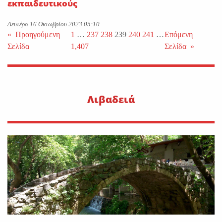
εκπαιδευτικούς
Δευτέρα 16 Οκτωβρίου 2023 05:10
«
Προηγούμενη
1
…
237
238
239
240
241
…
Επόμενη
Σελίδα
1,407
Σελίδα
»
Λιβαδειά