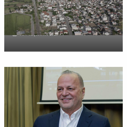
δύο ανδρών στο κέντρο της
Θήβας
On
7 Αυγούστου 2026
Metlen: Σε επίπεδο ρεκόρ
τα EBITDA το εξάμηνο