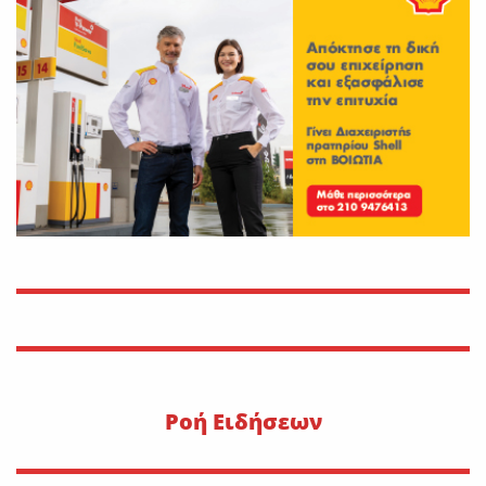
Νέο εργατικό δυστύχημα-
Νεκρός 59χρονος πατέρας
τριών παιδιών
On
30 Ιουλίου 2026
Εφυγε από τη ζωή η Αγγελική
Σμυρναίου
On
29 Ιουλίου 2026
30 Ιουλίου 1470: Ο Μωάμεθ ο
Β’ στη Λιβαδειά
On
29 Ιουλίου 2026
Pοή Ειδήσεων
Η METLEN υπογράφει
εμβληματική συμφωνία
προμήθειας γαλλίου