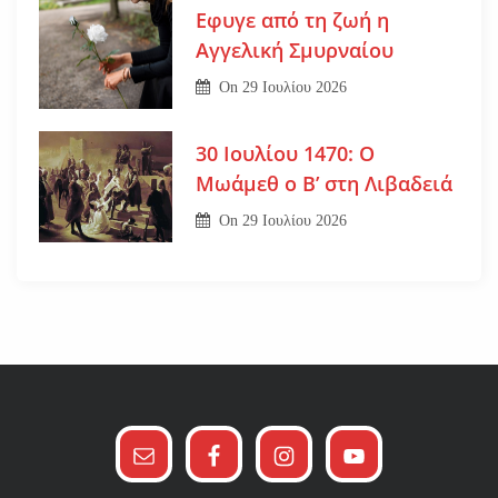
Εφυγε από τη ζωή η
Αγγελική Σμυρναίου
On
29 Ιουλίου 2026
30 Ιουλίου 1470: Ο
Μωάμεθ ο Β’ στη Λιβαδειά
On
29 Ιουλίου 2026