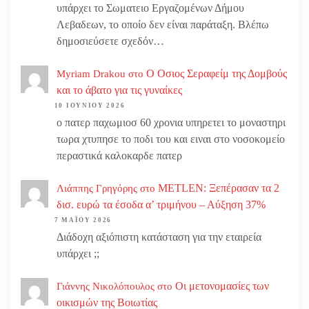
υπάρχει το Σωματειο Εργαζομένων Δήμου
Λεβαδεων, το οποίο δεν είναι παράταξη. Βλέπω
δημοσιεύσετε σχεδόν…
Ο Οσιος Σεραφείμ της Δομβούς
Myriam Drakou
στο
και το άβατο για τις γυναίκες
10 ΙΟΥΝΊΟΥ 2026
ο πατερ παχωμιοσ 60 χρονια υπηρετει το μοναστηρι
τωρα χτυπησε το ποδι του και ειναι στο νοσοκομείο
περαστικά καλοκαρδε πατερ
METLEN: Ξεπέρασαν τα 2
Λιάππης Γρηγόρης
στο
δισ. ευρώ τα έσοδα α’ τριμήνου – Αύξηση 37%
7 ΜΑΪ́ΟΥ 2026
Διάδοχη αξιόπιστη κατάσταση για την εταιρεία
υπάρχει ;;
Οι μετονομασίες των
Γιάννης Νικολόπουλος
στο
οικισμών της Βοιωτίας