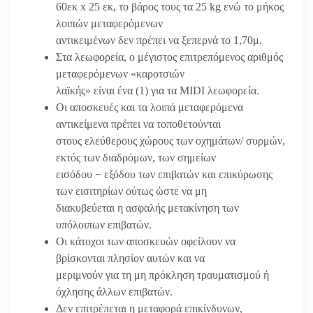
60εκ x 25 εκ, το βάρος τους τα 25 kg ενώ το μήκος
λοιπών μεταφερόμενων
αντικειμένων δεν πρέπει να ξεπερνά το 1,70μ.
Στα λεωφορεία, ο μέγιστος επιτρεπόμενος αριθμός
μεταφερόμενων «καροτσιών
λαϊκής» είναι ένα (1) για τα MIDI λεωφορεία.
Οι αποσκευές και τα λοιπά μεταφερόμενα
αντικείμενα πρέπει να τοποθετούνται
στους ελεύθερους χώρους των οχημάτων/ συρμών,
εκτός των διαδρόμων, των σημείων
εισόδου − εξόδου των επιβατών και επικύρωσης
των εισιτηρίων ούτως ώστε να μη
διακυβεύεται η ασφαλής μετακίνηση των
υπόλοιπων επιβατών.
Οι κάτοχοι των αποσκευών οφείλουν να
βρίσκονται πλησίον αυτών και να
μεριμνούν για τη μη πρόκληση τραυματισμού ή
όχλησης άλλων επιβατών.
Δεν επιτρέπεται η μεταφορά επικίνδυνων,