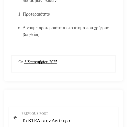
δύσοσμων υλικών
Προτεραιότητα
Δίνουμε προτεραιότητα στα άτομα που χρήζουν
βοηθείας
On
3 Σεπτεμβρίου 2025
Π
PREVIOUS POST
Το ΚΤΕΛ στην Αντίκυρα
λ