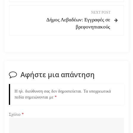
ο
NEXT POST
Δήμος Λεβαδέων: Εγγραφές σε
ή
βρεφονηπιακούς
γ
η
σ
Αφήστε μια απάντηση
η
ά
Η ηλ. διεύθυνση σας δεν δημοσιεύεται.
Τα υποχρεωτικά
πεδία σημειώνονται με
*
ρ
Σχόλιο
*
θ
ρ