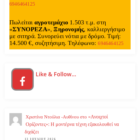
6946464125
Πωλείται
αγροτεμάχιο
1.503 τ.μ. στη
«
ΣΥΝΟΡΕΖΑ
»,
Ξηρονομής
, καλλιεργήσιμο
με σιτηρά. Συνορεύει νότια με δρόμο. Τιμή:
14.500 €, συζητήσιμη. Τηλέφωνο:
6946464125
Like & Follow…
«Ανοιχτοί
Χριστίνα Ντούλια -Αυθίνου
στο
Ορίζοντες»: Η μοντέρνα τέχνη εξακολουθεί να
διχάζει
13 ΙΟΥΛΊΟΥ 2026