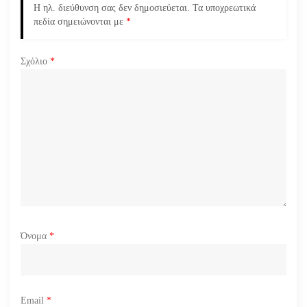
ά
Η ηλ. διεύθυνση σας δεν δημοσιεύεται.
Τα υποχρεωτικά
πεδία σημειώνονται με
*
ρ
Σχόλιο
*
θ
ρ
ω
ν
Όνομα
*
Email
*