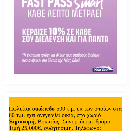
Πωλείται
οικόπεδο
500 τ.μ. εκ των οποίων στα
60 τ.μ. έχει ανεγερθεί οικία, στο χωριό
Ξηρονομή
, Βοιωτίας. Συνορεύει με δρόμο.
Τιμή 25.000€, συζητήσιμη. Τηλέφωνο: