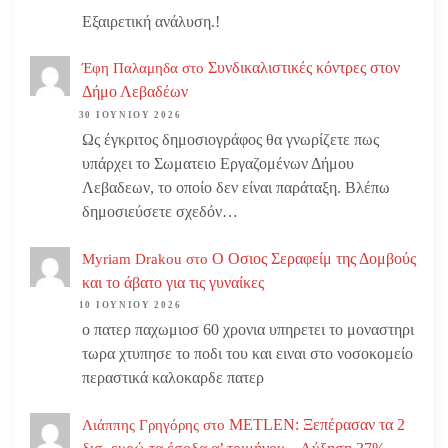
Εξαιρετική ανάλυση.!
Συνδικαλιστικές κόντρες στον
Έφη Παλαμηδα
στο
Δήμο Λεβαδέων
30 ΙΟΥΝΊΟΥ 2026
Ως έγκριτος δημοσιογράφος θα γνωρίζετε πως
υπάρχει το Σωματειο Εργαζομένων Δήμου
Λεβαδεων, το οποίο δεν είναι παράταξη. Βλέπω
δημοσιεύσετε σχεδόν…
Ο Οσιος Σεραφείμ της Δομβούς
Myriam Drakou
στο
και το άβατο για τις γυναίκες
10 ΙΟΥΝΊΟΥ 2026
ο πατερ παχωμιοσ 60 χρονια υπηρετει το μοναστηρι
τωρα χτυπησε το ποδι του και ειναι στο νοσοκομείο
περαστικά καλοκαρδε πατερ
METLEN: Ξεπέρασαν τα 2
Λιάππης Γρηγόρης
στο