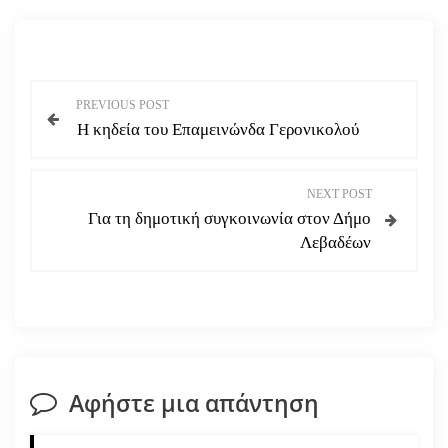
Π
PREVIOUS POST
Η κηδεία του Επαμεινώνδα Γερονικολού
λ
ο
NEXT POST
Για τη δημοτική συγκοινωνία στον Δήμο
ή
Λεβαδέων
γ
η
σ
Αφήστε μια απάντηση
η