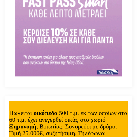
Πωλείται
οικόπεδο
500 τ.μ. εκ των οποίων στα
60 τ.μ. έχει ανεγερθεί οικία, στο χωριό
Ξηρονομή
, Βοιωτίας. Συνορεύει με δρόμο.
Τιμή 25.000€, συζητήσιμη. Τηλέφωνο: