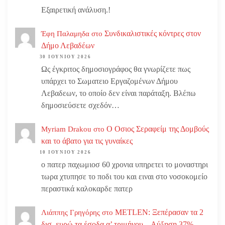
Εξαιρετική ανάλυση.!
Συνδικαλιστικές κόντρες στον
Έφη Παλαμηδα
στο
Δήμο Λεβαδέων
30 ΙΟΥΝΊΟΥ 2026
Ως έγκριτος δημοσιογράφος θα γνωρίζετε πως
υπάρχει το Σωματειο Εργαζομένων Δήμου
Λεβαδεων, το οποίο δεν είναι παράταξη. Βλέπω
δημοσιεύσετε σχεδόν…
Ο Οσιος Σεραφείμ της Δομβούς
Myriam Drakou
στο
και το άβατο για τις γυναίκες
10 ΙΟΥΝΊΟΥ 2026
ο πατερ παχωμιοσ 60 χρονια υπηρετει το μοναστηρι
τωρα χτυπησε το ποδι του και ειναι στο νοσοκομείο
περαστικά καλοκαρδε πατερ
METLEN: Ξεπέρασαν τα 2
Λιάππης Γρηγόρης
στο
δισ. ευρώ τα έσοδα α’ τριμήνου – Αύξηση 37%