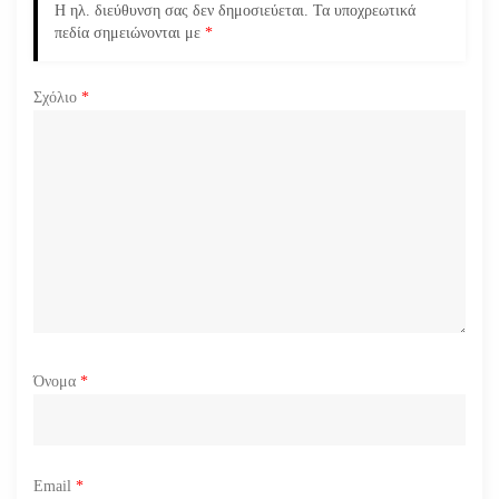
ά
Η ηλ. διεύθυνση σας δεν δημοσιεύεται.
Τα υποχρεωτικά
πεδία σημειώνονται με
*
ρ
Σχόλιο
*
θ
ρ
ω
ν
Όνομα
*
Email
*