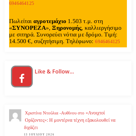
6946464125
Πωλείται
αγροτεμάχιο
1.503 τ.μ. στη
«
ΣΥΝΟΡΕΖΑ
»,
Ξηρονομής
, καλλιεργήσιμο
με σιτηρά. Συνορεύει νότια με δρόμο. Τιμή:
14.500 €, συζητήσιμη. Τηλέφωνο:
6946464125
Like & Follow…
«Ανοιχτοί
Χριστίνα Ντούλια -Αυθίνου
στο
Ορίζοντες»: Η μοντέρνα τέχνη εξακολουθεί να
διχάζει
13 ΙΟΥΛΊΟΥ 2026