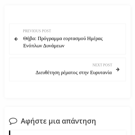
Π
PREVIOUS POST
Θήβα: Πρόγραμμα εορτασμού Ημέρας
λ
Ενόπλων Δυνάμεων
ο
NEXT POST
ή
Διευθέτηση ρέματος στην Ευρυτανία
γ
η
σ
Αφήστε μια απάντηση
η