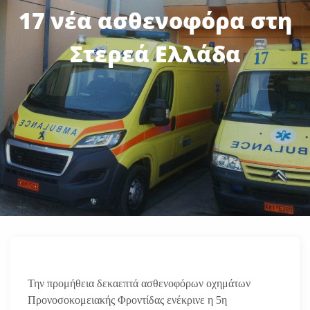
17 νέα ασθενοφόρα στη
Στερεά Ελλάδα
Την προμήθεια δεκαεπτά ασθενοφόρων οχημάτων
Προνοσοκομειακής Φροντίδας ενέκρινε η 5η