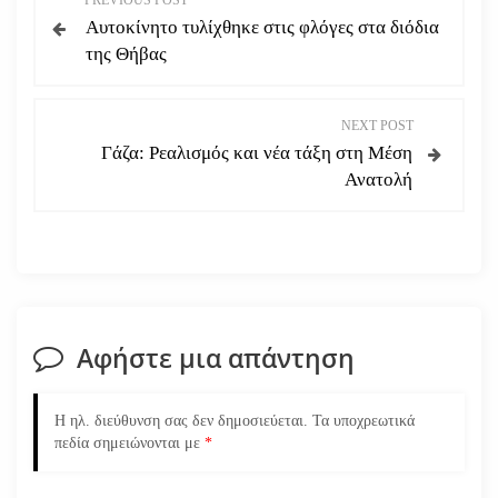
PREVIOUS POST
Αυτοκίνητο τυλίχθηκε στις φλόγες στα διόδια
λ
της Θήβας
ο
NEXT POST
ή
Γάζα: Ρεαλισμός και νέα τάξη στη Μέση
Ανατολή
γ
η
σ
η
Αφήστε μια απάντηση
ά
Η ηλ. διεύθυνση σας δεν δημοσιεύεται.
Τα υποχρεωτικά
ρ
πεδία σημειώνονται με
*
θ