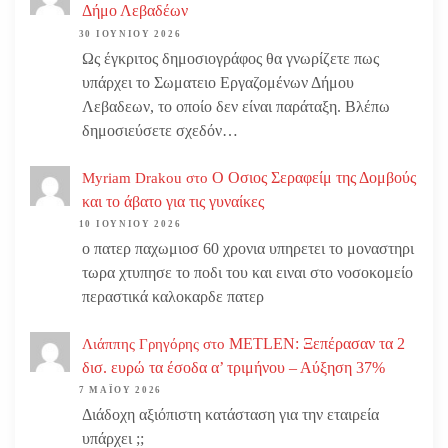
Δήμο Λεβαδέων
30 ΙΟΥΝΊΟΥ 2026
Ως έγκριτος δημοσιογράφος θα γνωρίζετε πως
υπάρχει το Σωματειο Εργαζομένων Δήμου
Λεβαδεων, το οποίο δεν είναι παράταξη. Βλέπω
δημοσιεύσετε σχεδόν…
Ο Οσιος Σεραφείμ της Δομβούς
Myriam Drakou
στο
και το άβατο για τις γυναίκες
10 ΙΟΥΝΊΟΥ 2026
ο πατερ παχωμιοσ 60 χρονια υπηρετει το μοναστηρι
τωρα χτυπησε το ποδι του και ειναι στο νοσοκομείο
περαστικά καλοκαρδε πατερ
METLEN: Ξεπέρασαν τα 2
Λιάππης Γρηγόρης
στο
δισ. ευρώ τα έσοδα α’ τριμήνου – Αύξηση 37%
7 ΜΑΪ́ΟΥ 2026
Διάδοχη αξιόπιστη κατάσταση για την εταιρεία
υπάρχει ;;