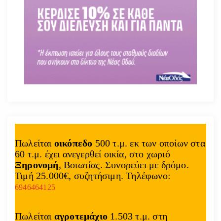
Πωλείται
οικόπεδο
500 τ.μ. εκ των οποίων στα
60 τ.μ. έχει ανεγερθεί οικία, στο χωριό
Ξηρονομή
, Βοιωτίας. Συνορεύει με δρόμο.
Τιμή 25.000€, συζητήσιμη. Τηλέφωνο:
6946464125
Πωλείται
αγροτεμάχιο
1.503 τ.μ. στη