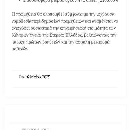
2 ασθενοφόρα μικρού όγκου 4×2 diesel | 210.000 €
Η προμήθεια θα υλοποιηθεί σύμφωνα με την ισχύουσα
νομοθεσία περί δημοσίων προμηθειών και αναμένεται να
ενισχύσει ουσιαστικά την επιχειρησιακή ετοιμότητα των
Κέντρων Υγείας της Στερεάς Ελλάδας, βελτιώνοντας την
παροχή πρώτων βοηθειών και την ασφαλή μεταφορά
ασθενών.
On
16 Μαΐου 2025
Π