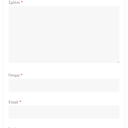
Σχόλιο
*
ρ
ω
ν
Όνομα
*
Email
*