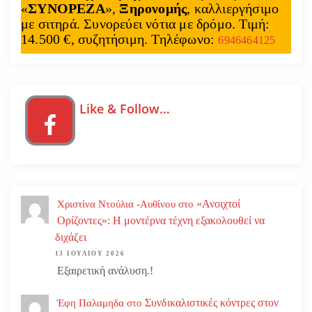
«
ΣΥΝΟΡΕΖΑ
»,
Ξηρονομής
, καλλιεργήσιμο
με σιτηρά. Συνορεύει νότια με δρόμο. Τιμή:
14.500 €, συζητήσιμη. Τηλέφωνο:
6946464125
Like & Follow…
«Ανοιχτοί
Χριστίνα Ντούλια -Αυθίνου
στο
Ορίζοντες»: Η μοντέρνα τέχνη εξακολουθεί να
διχάζει
13 ΙΟΥΛΊΟΥ 2026
Εξαιρετική ανάλυση.!
Συνδικαλιστικές κόντρες στον
Έφη Παλαμηδα
στο