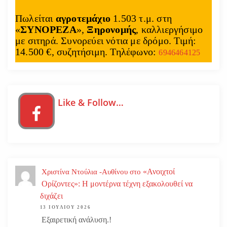
Πωλείται
αγροτεμάχιο
1.503 τ.μ. στη
«
ΣΥΝΟΡΕΖΑ
»,
Ξηρονομής
, καλλιεργήσιμο
με σιτηρά. Συνορεύει νότια με δρόμο. Τιμή:
14.500 €, συζητήσιμη. Τηλέφωνο:
6946464125
Like & Follow…
«Ανοιχτοί
Χριστίνα Ντούλια -Αυθίνου
στο
Ορίζοντες»: Η μοντέρνα τέχνη εξακολουθεί να
διχάζει
13 ΙΟΥΛΊΟΥ 2026
Εξαιρετική ανάλυση.!