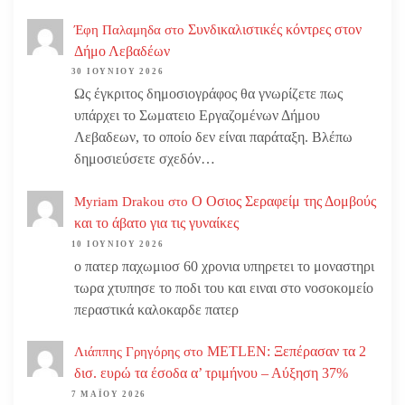
Συνδικαλιστικές κόντρες στον
Έφη Παλαμηδα
στο
Δήμο Λεβαδέων
30 ΙΟΥΝΊΟΥ 2026
Ως έγκριτος δημοσιογράφος θα γνωρίζετε πως
υπάρχει το Σωματειο Εργαζομένων Δήμου
Λεβαδεων, το οποίο δεν είναι παράταξη. Βλέπω
δημοσιεύσετε σχεδόν…
Ο Οσιος Σεραφείμ της Δομβούς
Myriam Drakou
στο
και το άβατο για τις γυναίκες
10 ΙΟΥΝΊΟΥ 2026
ο πατερ παχωμιοσ 60 χρονια υπηρετει το μοναστηρι
τωρα χτυπησε το ποδι του και ειναι στο νοσοκομείο
περαστικά καλοκαρδε πατερ
METLEN: Ξεπέρασαν τα 2
Λιάππης Γρηγόρης
στο
δισ. ευρώ τα έσοδα α’ τριμήνου – Αύξηση 37%
7 ΜΑΪ́ΟΥ 2026