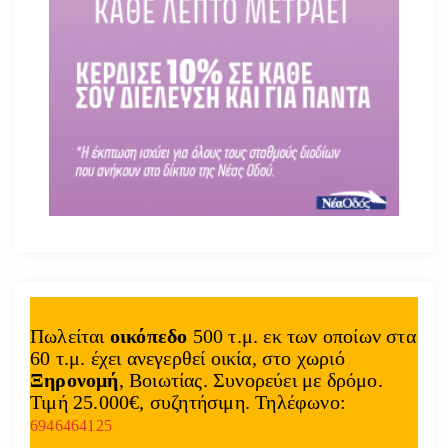
Πωλείται
οικόπεδο
500 τ.μ. εκ των οποίων στα
60 τ.μ. έχει ανεγερθεί οικία, στο χωριό
Ξηρονομή
, Βοιωτίας. Συνορεύει με δρόμο.
Τιμή 25.000€, συζητήσιμη. Τηλέφωνο:
6946464125