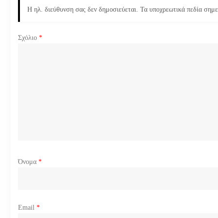
η
Η ηλ. διεύθυνση σας δεν δημοσιεύεται.
Τα υποχρεωτικά πεδία σημ
σ
Σχόλιο
*
η
ά
ρ
θ
ρ
ω
Όνομα
*
ν
Email
*