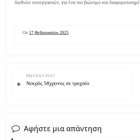
διεθνών συνεργασιών, για ένα πιο βιώσιμο και διαφοροποιημέ
On
17 Φεβρουαρίου 2025
Π
PREVIOUS POST
Νεκρός 58χρονος σε τροχαίο
λ
ο
ή
Αφήστε μια απάντηση
γ