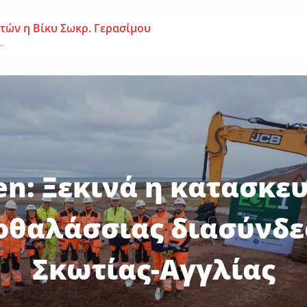
 ετών η Βίκυ Σωκρ. Γερασίμου
.
χρονος – Επεσε από τη σκαλωσιά
..
μοναχή Ευπραξία (Κουκουλούδη)
ουκουλούδη), σε ηλικία...
en: Ξεκινά η κατασκευ
οθαλάσσιας διασύνδε
Σκωτίας-Αγγλίας