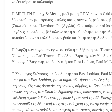
να ξεκινήσει το καλοκαίρι.
Η METLEN Energy & Metals, μαζί με τη GE Vernova’s Grid So
δύο σταθμών μετατροπής υψηλής τάσης συνεχούς ρεύματος (H
(Σκωτία) και στο Hawthorn Pit (Αγγλία). Οι σταθμοί αυτοί θα
μεγάλες αποστάσεις, βελτιώνοντας τη σταθερότητα και την αξιο
τοποθετήσουν το καλώδιο στον βυθό κατά μήκος της διαδρομής
Η έναρξη των εργασιών έγινε σε ειδική εκδήλωση στο Tornes
Networks, του Carl Trowell, Προέδρου Στρατηγικών Υποδομών τ
Υπουργού Στέγασης και βουλευτή του East Lothian, Paul Mc
Ο Υπουργός Στέγασης και βουλευτής του East Lothian, Paul 
σήμερα στο East Lothian, για να σηματοδοτήσουμε την έναρξη
ενέργειας. Ως ένας βασικός ενεργειακός κόμβος, το East Loth
πηγών ενέργειας στη Σκωτία, δημιουργώντας οικονομικές ευκαιρ
επένδυση ύψους 2,5 δισεκατομμυρίων λιρών από την SP Energy 
υπογραμμίζει τη δέσμευσή τους στην ενίσχυση της ενεργειακής
οικονομικά και περιβαλλοντικά οφέλη στις τοπικές κοινότητες 