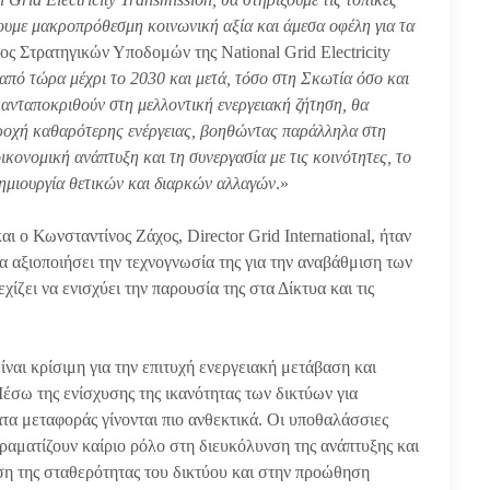
ρουμε μακροπρόθεσμη κοινωνική αξία και άμεσα οφέλη για τα
ος Στρατηγικών Υποδομών της National Grid Electricity
από τώρα μέχρι το 2030 και μετά, τόσο στη Σκωτία όσο και
 ανταποκριθούν στη μελλοντική ενεργειακή ζήτηση, θα
αροχή καθαρότερης ενέργειας, βοηθώντας παράλληλα στη
ονομική ανάπτυξη και τη συνεργασία με τις κοινότητες, το
δημιουργία θετικών και διαρκών αλλαγών
.»
αι ο Κωνσταντίνος Ζάχος, Director Grid International, ήταν
αξιοποιήσει την τεχνογνωσία της για την αναβάθμιση των
ει να ενισχύει την παρουσία της στα Δίκτυα και τις
αι κρίσιμη για την επιτυχή ενεργειακή μετάβαση και
σω της ενίσχυσης της ικανότητας των δικτύων για
ατα μεταφοράς γίνονται πιο ανθεκτικά. Οι υποθαλάσσιες
δραματίζουν καίριο ρόλο στη διευκόλυνση της ανάπτυξης και
η της σταθερότητας του δικτύου και στην προώθηση