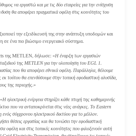
υμος να εργαστώ και με τις δύο εταιρείες για την ενίσχυση
νδυση θα αποφέρει πραγματικά οφέλη στις κοινότητες του
οποιεί την εξειδίκευσή της στην ανάπτυξη υποδομών και
ση σε ένα πιο βιώσιμο ενεργειακό σύστημα.
cts της METLEN, δήλωσε: «
Η έναρξη των εργασιών
υ ταξιδιού της METLEN για την υλοποίηση του EGL 1.
μασίας που θα αποφέρει εθνικά οφέλη. Παράλληλα, θέλουμε
ς εκ τούτου θα επενδύσουμε στην τοπική εφοδιαστική αλυσίδα,
κους της περιοχής
.»
 «
Η ηλεκτρική ενέργεια στηρίζει κάθε πτυχή της καθημερινής
ίκτυο που να ανταποκρίνεται στις νέες ανάγκες. Το Eastern
 ενός σύγχρονου ηλεκτρικού δικτύου για το μέλλον.
ήσει θέσεις εργασίας και θα τονώσει την εφοδιαστική
σα οφέλη και στις τοπικές κοινότητες που φιλοξενούν αυτή
 Grid Electricity Transmission, θα στηρίξουμε τις τοπικές