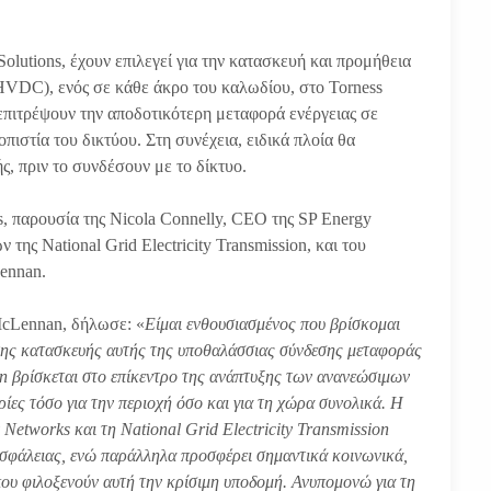
lutions, έχουν επιλεγεί για την κατασκευή και προμήθεια
VDC), ενός σε κάθε άκρο του καλωδίου, στο Torness
 επιτρέψουν την αποδοτικότερη μεταφορά ενέργειας σε
πιστία του δικτύου. Στη συνέχεια, ειδικά πλοία θα
, πριν το συνδέσουν με το δίκτυο.
s, παρουσία της Nicola Connelly, CEO της SP Energy
ης National Grid Electricity Transmission, και του
Lennan.
McLennan, δήλωσε: «
Είμαι ενθουσιασμένος που βρίσκομαι
 της κατασκευής αυτής της υποθαλάσσιας σύνδεσης μεταφοράς
ian βρίσκεται στο επίκεντρο της ανάπτυξης των ανανεώσιμων
ίες τόσο για την περιοχή όσο και για τη χώρα συνολικά. Η
Networks και τη National Grid Electricity Transmission
 ασφάλειας, ενώ παράλληλα προσφέρει σημαντικά κοινωνικά,
που φιλοξενούν αυτή την κρίσιμη υποδομή. Ανυπομονώ για τη