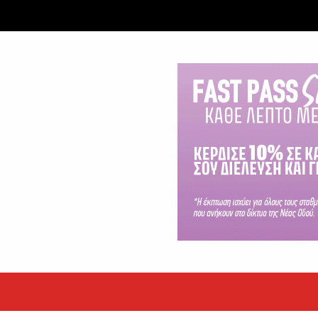
ταξύ δύο ανδρών στο κέντρο της Θήβας
 βράδυ της Πέμπτης,...
εκόρ τα EBITDA το εξάμηνο
υψηλές επιδόσεις κατά...