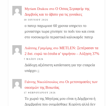
Ο Οσιος Σεραφείμ της
Myriam Drakou
στο
Δομβούς και το άβατο για τις γυναίκες
10 ΙΟΥΝΊΟΥ 2026
ο πατερ παχωμιοσ 60 χρονια υπηρετει το
μοναστηρι τωρα χτυπησε το ποδι του και ειναι
στο νοσοκομείο περαστικά καλοκαρδε πατερ
METLEN: Ξεπέρασαν τα
Λιάππης Γρηγόρης
στο
2 δισ. ευρώ τα έσοδα α’ τριμήνου – Αύξηση 37%
7 ΜΑΪ́ΟΥ 2026
Διάδοχη αξιόπιστη κατάσταση για την εταιρεία
υπάρχει ;;
Οι μετονομασίες των
Γιάννης Νικολόπουλος
στο
οικισμών της Βοιωτίας
17 ΦΕΒΡΟΥΑΡΊΟΥ 2026
Το χωριό της Μητέρας μου είναι η Δόμβρενα ή
Δομβραίνα που ονομάσθηκε Κορύνη αλλά δεν