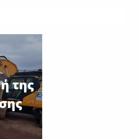
ή της
σης