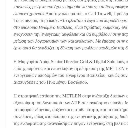
κοινωνίες με έργα που έχουν σημασία για αυτές και θα προσφέ
επόμενα χρόνια.
» Από την πλευρά του, ο Carl Trowell, Πρόεδρ
Transmission, σημείωσε: «
Τα ηλεκτρικά έργα που παραδίδουμε 
στο υπόλοιπο Ηνωμένο Βασίλειο, είναι τεράστιας κλίμακας. Θα
ενισχύσουν την ενεργειακή ασφάλεια και θα συμβάλουν στην π
μείωση των λογαριασμών των καταναλωτών. Με έμφαση στην οικ
έργο αυτό θα αναδείξει τη δύναμη των μεγάλων υποδομών στη 
Η Μαργαρίτα Αρίφ, Senior Director Grid & Digital Solutions, κ
επίσης παρόντες και επανέλαβαν τη δέσμευση της METLEN να 
ενεργειακών υποδομών του Ηνωμένου Βασιλείου, καθώς συνεχίζ
Διασυνδέσεις του Ηνωμένου Βασιλείου.
Η στρατηγική εστίαση της METLEN στην ανάπτυξη δικτύων είν
αξιοποίηση του δυναμικού των ΑΠΕ σε παγκόσμιο επίπεδο. Μέ
μεταφορά ενέργειας, αυξάνεται η σταθερότητα, και τα συστήμ
συνδέσεις, ιδίως στο πλαίσιο της ενεργειακής μετάβασης, δια
της ενσωμάτωσης ανανεώσιμων πηγών ενέργειας, στη βελτίωσ