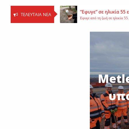
“Εφυγε” σε ηλικία 55
ΤΕΛΕΥΤΑΊΑ ΝΈΑ
Εφυγε από τη ζωή σε ηλικία 55..
Βοιωτία: Νεκρός ο 62
Τη ζωή του έχασε ο 62χρονος Ι..
Εφυγε από τη ζωή η 
Εκοιμήθη η μοναχή Ευπραξία (Κ
Metl
υπ