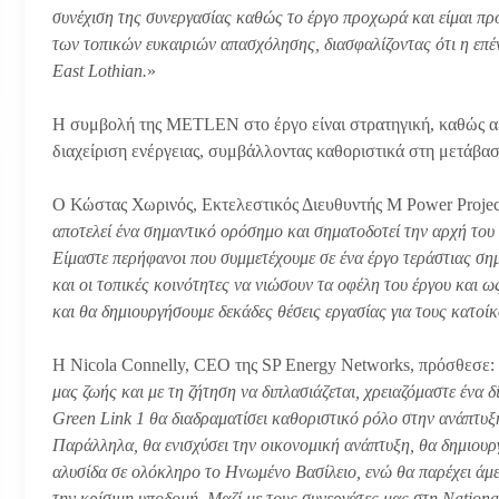
συνέχιση της συνεργασίας καθώς το έργο προχωρά και είμαι πρόθ
των τοπικών ευκαιριών απασχόλησης, διασφαλίζοντας ότι η επέ
East Lothian.
»
Η συμβολή της METLEN στο έργο είναι στρατηγική, καθώς αξι
διαχείριση ενέργειας, συμβάλλοντας καθοριστικά στη μετάβα
Ο Κώστας Χωρινός, Εκτελεστικός Διευθυντής M Power Proje
αποτελεί ένα σημαντικό ορόσημο και σηματοδοτεί την αρχή το
Είμαστε περήφανοι που συμμετέχουμε σε ένα έργο τεράστιας ση
και οι τοπικές κοινότητες να νιώσουν τα οφέλη του έργου και ω
και θα δημιουργήσουμε δεκάδες θέσεις εργασίας για τους κατοί
Η Nicola Connelly, CEO της SP Energy Networks, πρόσθεσε:
μας ζωής και με τη ζήτηση να διπλασιάζεται, χρειαζόμαστε ένα δ
Green Link 1 θα διαδραματίσει καθοριστικό ρόλο στην ανάπτυξη
Παράλληλα, θα ενισχύσει την οικονομική ανάπτυξη, θα δημιουργ
αλυσίδα σε ολόκληρο το Ηνωμένο Βασίλειο, ενώ θα παρέχει άμε
την κρίσιμη υποδομή. Μαζί με τους συνεργάτες μας στη National