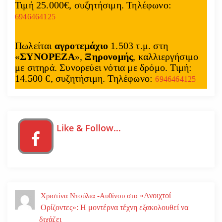
Τιμή 25.000€, συζητήσιμη. Τηλέφωνο:
6946464125
Πωλείται
αγροτεμάχιο
1.503 τ.μ. στη
«
ΣΥΝΟΡΕΖΑ
»,
Ξηρονομής
, καλλιεργήσιμο
με σιτηρά. Συνορεύει νότια με δρόμο. Τιμή:
14.500 €, συζητήσιμη. Τηλέφωνο:
6946464125
Like & Follow…
«Ανοιχτοί
Χριστίνα Ντούλια -Αυθίνου
στο
Ορίζοντες»: Η μοντέρνα τέχνη εξακολουθεί να
διχάζει