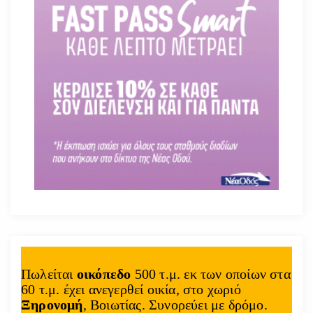
Πωλείται
οικόπεδο
500 τ.μ. εκ των οποίων στα
60 τ.μ. έχει ανεγερθεί οικία, στο χωριό
Ξηρονομή
, Βοιωτίας. Συνορεύει με δρόμο.