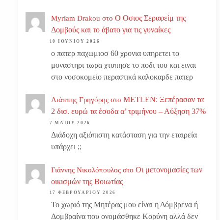
Ο Οσιος Σεραφείμ της
Myriam Drakou
στο
Δομβούς και το άβατο για τις γυναίκες
10 ΙΟΥΝΊΟΥ 2026
ο πατερ παχωμιοσ 60 χρονια υπηρετει το
μοναστηρι τωρα χτυπησε το ποδι του και ειναι
στο νοσοκομείο περαστικά καλοκαρδε πατερ
METLEN: Ξεπέρασαν τα
Λιάππης Γρηγόρης
στο
2 δισ. ευρώ τα έσοδα α’ τριμήνου – Αύξηση 37%
7 ΜΑΪ́ΟΥ 2026
Διάδοχη αξιόπιστη κατάσταση για την εταιρεία
υπάρχει ;;
Οι μετονομασίες των
Γιάννης Νικολόπουλος
στο
οικισμών της Βοιωτίας
17 ΦΕΒΡΟΥΑΡΊΟΥ 2026
Το χωριό της Μητέρας μου είναι η Δόμβρενα ή
Δομβραίνα που ονομάσθηκε Κορύνη αλλά δεν