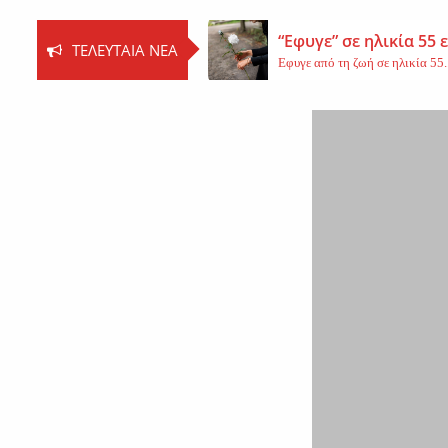
“Εφυγε” σε ηλικία 55
ΤΕΛΕΥΤΑΊΑ ΝΈΑ
Εφυγε από τη ζωή σε ηλικία 55..
Βοιωτία: Νεκρός ο 62
Τη ζωή του έχασε ο 62χρονος Ι..
Εφυγε από τη ζωή η 
Εκοιμήθη η μοναχή Ευπραξία (Κ