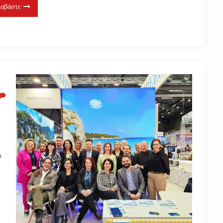
ιαβάστε
ύ