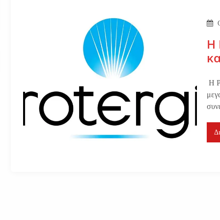
Η 
κ
H P
μεγ
συν
Δ