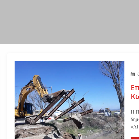
Επ
Κ
Η Π
δημ
«Α