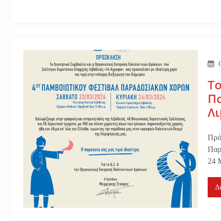
Το
Π
Λι
Πρό
Παρ
24 
Δ