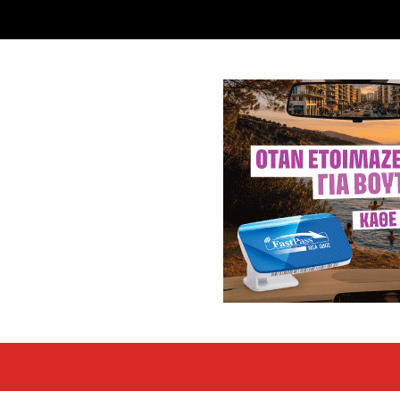
ταξύ δύο ανδρών στο κέντρο της Θήβας
 βράδυ της Πέμπτης,...
εκόρ τα EBITDA το εξάμηνο
υψηλές επιδόσεις κατά...