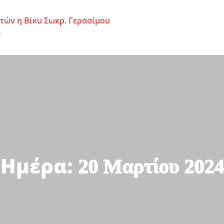
 ετών η Βίκυ Σωκρ. Γερασίμου
.
χρονος – Επεσε από τη σκαλωσιά
..
μοναχή Ευπραξία (Κουκουλούδη)
ουκουλούδη), σε ηλικία...
Ημέρα:
20 Μαρτίου 2024