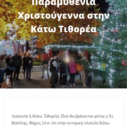
Παραμυθένια
Χριστούγεννα στην
Κάτω Τιθορέα
Λαπωνία ή Κάτω Τιθορέα; Πού θα βρίσκεται φέτος ο Άι
Βασίλης; Φήμες λένε ότι στην κεντρική πλατεία Κάτω