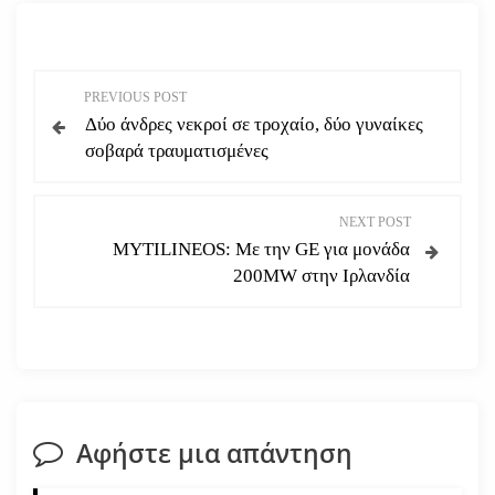
Π
PREVIOUS POST
Δύο άνδρες νεκροί σε τροχαίο, δύο γυναίκες
λ
σοβαρά τραυματισμένες
ο
NEXT POST
ή
MYTILINEOS: Με την GE για μονάδα
200MW στην Ιρλανδία
γ
η
σ
η
Αφήστε μια απάντηση
ά