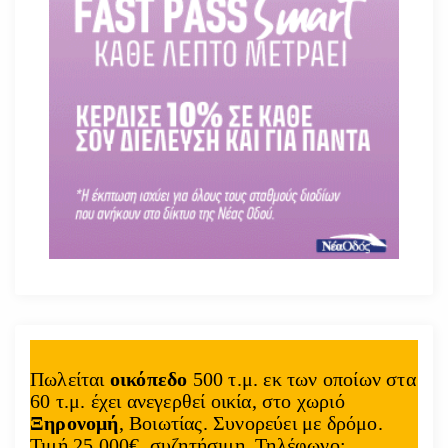
Πωλείται
οικόπεδο
500 τ.μ. εκ των οποίων στα
60 τ.μ. έχει ανεγερθεί οικία, στο χωριό
Ξηρονομή
, Βοιωτίας. Συνορεύει με δρόμο.
Τιμή 25.000€, συζητήσιμη. Τηλέφωνο: