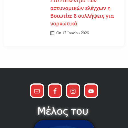
Στο επίκεντρο των
αστυνομικών ελέγχων η
Βοιωτία: 8 συλλήψεις για
ναρκωτικά
On
17 Ιουνίου 2026