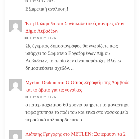
13 ΙΟΥΛΊΟΥ 2026
Εξαιρετική ανάλυση.!
Συνδικαλιστικές κόντρες στον
Έφη Παλαμηδα
στο
Δήμο Λεβαδέων
30 ΙΟΥΝΊΟΥ 2026
Ως έγκριτος δημοσιογράφος θα γνωρίζετε πως
υπάρχει το Σωματειο Εργαζομένων Δήμου
Λεβαδεων, το οποίο δεν είναι παράταξη. Βλέπω
δημοσιεύσετε σχεδόν…
Ο Οσιος Σεραφείμ της Δομβούς
Myriam Drakou
στο
και το άβατο για τις γυναίκες
10 ΙΟΥΝΊΟΥ 2026
ο πατερ παχωμιοσ 60 χρονια υπηρετει το μοναστηρι
τωρα χτυπησε το ποδι του και ειναι στο νοσοκομείο
περαστικά καλοκαρδε πατερ
METLEN: Ξεπέρασαν τα 2
Λιάππης Γρηγόρης
στο