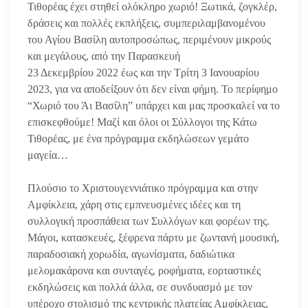
Τιθορέας έχει στηθεί ολόκληρο χωριό! Ξωτικά, ζογκλέρ,
δράσεις και πολλές εκπλήξεις, συμπεριλαμβανομένου
του Αγίου Βασίλη αυτοπροσώπως, περιμένουν μικρούς
και μεγάλους, από την Παρασκευή
23 Δεκεμβρίου 2022 έως και την Τρίτη 3 Ιανουαρίου
2023, για να αποδείξουν ότι δεν είναι φήμη. Το περίφημο
“Χωριό του Άι Βασίλη” υπάρχει και μας προσκαλεί να το
επισκεφθούμε! Μαζί και όλοι οι Σύλλογοι της Κάτω
Τιθορέας, με ένα πρόγραμμα εκδηλώσεων γεμάτο
μαγεία…
Πλούσιο το Χριστουγεννιάτικο πρόγραμμα και στην
Αμφίκλεια, χάρη στις εμπνευσμένες ιδέες και τη
συλλογική προσπάθεια των Συλλόγων και φορέων της.
Μάγοι, κατασκευές, ξέφρενα πάρτυ με ζωντανή μουσική,
παραδοσιακή χορωδία, αγωνίσματα, δαδιώτικα
μελομακάρονα και συνταγές, ροφήματα, εορταστικές
εκδηλώσεις και πολλά άλλα, σε συνδυασμό με τον
υπέροχο στολισμό της κεντρικής πλατείας Αμφίκλειας,