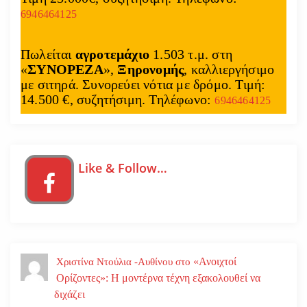
6946464125
Πωλείται
αγροτεμάχιο
1.503 τ.μ. στη
«
ΣΥΝΟΡΕΖΑ
»,
Ξηρονομής
, καλλιεργήσιμο
με σιτηρά. Συνορεύει νότια με δρόμο. Τιμή:
14.500 €, συζητήσιμη. Τηλέφωνο:
6946464125
Like & Follow…
«Ανοιχτοί
Χριστίνα Ντούλια -Αυθίνου
στο
Ορίζοντες»: Η μοντέρνα τέχνη εξακολουθεί να
διχάζει