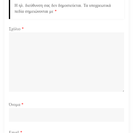
Η ηλ. διεύθυνση σας δεν δημοσιεύεται.
Τα υποχρεωτικά
ρ
πεδία σημειώνονται με
*
θ
Σχόλιο
*
ρ
ω
ν
Όνομα
*
Email
*