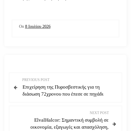
On
8 Ιουλίου 2026
Π
PREVIOUS POST
Επιχείρηση της Πυροσβεστικής για τη
λ
διάσωση 72χρονου που έπεσε σε πηγάδι
ο
NEXT POST
ή
ElvalHalcor: Σημαντική συμβολή σε
οικονομία, εξαγωγές και απασχόληση,