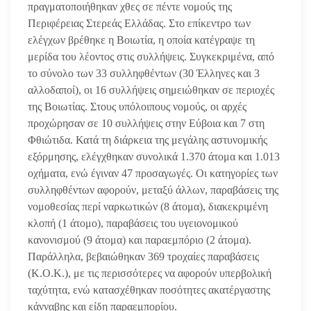
πραγματοποιήθηκαν χθες σε πέντε νομούς της
Περιφέρειας Στερεάς Ελλάδας. Στο επίκεντρο των
ελέγχων βρέθηκε η Βοιωτία, η οποία κατέγραψε τη
μερίδα του λέοντος στις συλλήψεις. Συγκεκριμένα, από
το σύνολο των 33 συλληφθέντων (30 Έλληνες και 3
αλλοδαποί), οι 16 συλλήψεις σημειώθηκαν σε περιοχές
της Βοιωτίας. Στους υπόλοιπους νομούς, οι αρχές
προχώρησαν σε 10 συλλήψεις στην Εύβοια και 7 στη
Φθιώτιδα. Κατά τη διάρκεια της μεγάλης αστυνομικής
εξόρμησης, ελέγχθηκαν συνολικά 1.370 άτομα και 1.013
οχήματα, ενώ έγιναν 47 προσαγωγές. Οι κατηγορίες των
συλληφθέντων αφορούν, μεταξύ άλλων, παραβάσεις της
νομοθεσίας περί ναρκωτικών (8 άτομα), διακεκριμένη
κλοπή (1 άτομο), παραβάσεις του υγειονομικού
κανονισμού (9 άτομα) και παραεμπόριο (2 άτομα).
Παράλληλα, βεβαιώθηκαν 369 τροχαίες παραβάσεις
(Κ.Ο.Κ.), με τις περισσότερες να αφορούν υπερβολική
ταχύτητα, ενώ κατασχέθηκαν ποσότητες ακατέργαστης
κάνναβης και είδη παραεμπορίου.