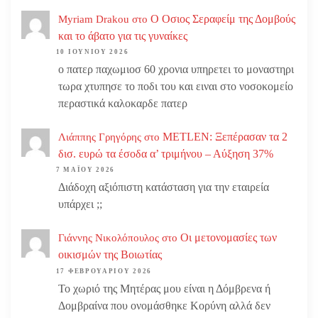
Ο Οσιος Σεραφείμ της Δομβούς
Myriam Drakou
στο
και το άβατο για τις γυναίκες
10 ΙΟΥΝΊΟΥ 2026
ο πατερ παχωμιοσ 60 χρονια υπηρετει το μοναστηρι
τωρα χτυπησε το ποδι του και ειναι στο νοσοκομείο
περαστικά καλοκαρδε πατερ
METLEN: Ξεπέρασαν τα 2
Λιάππης Γρηγόρης
στο
δισ. ευρώ τα έσοδα α’ τριμήνου – Αύξηση 37%
7 ΜΑΪ́ΟΥ 2026
Διάδοχη αξιόπιστη κατάσταση για την εταιρεία
υπάρχει ;;
Οι μετονομασίες των
Γιάννης Νικολόπουλος
στο
οικισμών της Βοιωτίας
17 ΦΕΒΡΟΥΑΡΊΟΥ 2026
Το χωριό της Μητέρας μου είναι η Δόμβρενα ή
Δομβραίνα που ονομάσθηκε Κορύνη αλλά δεν