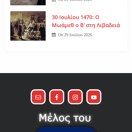
30 Ιουλίου 1470: Ο
Μωάμεθ ο Β’ στη Λιβαδειά
On
29 Ιουλίου 2026