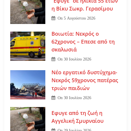
“Εφυγε” σε ηλικία 55 ετών
η Βίκυ Σωκρ. Γερασίμου
On
5 Αυγούστου 2026
Βοιωτία: Νεκρός ο
62χρονος – Επεσε από τη
σκαλωσιά
On
30 Ιουλίου 2026
Νέο εργατικό δυστύχημα-
Νεκρός 59χρονος πατέρας
τριών παιδιών
On
30 Ιουλίου 2026
Εφυγε από τη ζωή η
Αγγελική Σμυρναίου
On
29 Ιουλίου 2026