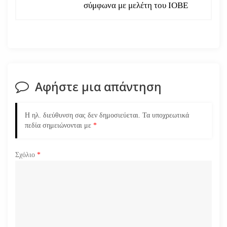
γ
σύμφωνα με μελέτη του ΙΟΒΕ
η
σ
η
Αφήστε μια απάντηση
ά
ρ
Η ηλ. διεύθυνση σας δεν δημοσιεύεται.
Τα υποχρεωτικά
πεδία σημειώνονται με
*
θ
ρ
Σχόλιο
*
ω
ν