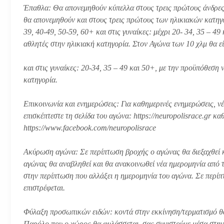
Έπαθλα: Θα απονεμηθούν κύπελλα στους τρεις πρώτους άνδρες 
θα απονεμηθούν και στους τρεις πρώτους των ηλικιακών κατηγ
39, 40-49, 50-59, 60+ και στις γυναίκες: μέχρι 20- 34, 35 – 4
αθλητές στην ηλικιακή κατηγορία. Στον Αγώνα των 10 χλμ θα εί
και στις γυναίκες: 20-34, 35 – 49 και 50+, με την προϋπόθεση
κατηγορία.
Επικοινωνία και ενημερώσεις: Για καθημερινές ενημερώσεις, ν
επισκέπτεστε τη σελίδα του αγώνα: https://neuropolisrace.gr κ
https://www.facebook.com/neuropolisrace
Ακύρωση αγώνα: Σε περίπτωση βροχής ο αγώνας θα διεξαχθεί 
αγώνας θα αναβληθεί και θα ανακοινωθεί νέα ημερομηνία από τ
στην περίπτωση που αλλάξει η ημερομηνία του αγώνα. Σε περί
επιστρέφεται.
Φύλαξη προσωπικών ειδών: κοντά στην εκκίνηση/τερματισμό θ
Παρόλο που ο χώρος θα φυλάσσεται, σας συνιστούμε μέσα στην 