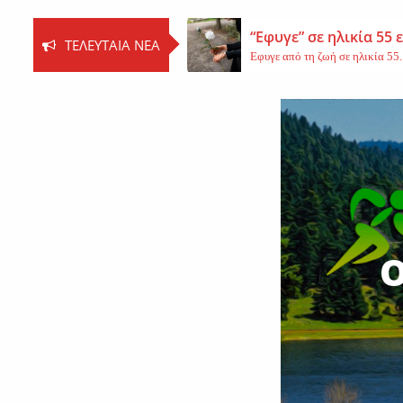
“Εφυγε” σε ηλικία 55
ΤΕΛΕΥΤΑΊΑ ΝΈΑ
Εφυγε από τη ζωή σε ηλικία 55..
Βοιωτία: Νεκρός ο 62
Τη ζωή του έχασε ο 62χρονος Ι..
Εφυγε από τη ζωή η 
Εκοιμήθη η μοναχή Ευπραξία (Κ
Ο