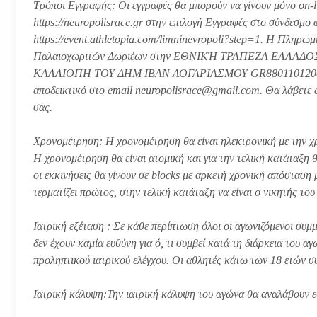
Τρόποι Εγγραφής: Οι εγγραφές θα μπορούν να γίνουν μόνο on-l
https://neuropolisrace.gr στην επιλογή Εγγραφές στο σύνδεσμ
https://event.athletopia.com/limninevropoli?step=1. Η Πληρω
Παλαιοχωριτών Δωριέων στην ΕΘΝΙΚΉ ΤΡΑΠΕΖΑ ΕΛΛΑΔΟΣ 
ΚΑΛΛΙΟΠΗ ΤΟΥ ΔΗΜ IBAN ΛΟΓΑΡΙΑΣΜΟΥ GR88011012000000
αποδεικτικό στο email neuropolisrace@gmail.com. Θα λάβετε e
σας.
Χρονομέτρηση: Η χρονομέτρηση θα είναι ηλεκτρονική με την χρ
Η χρονομέτρηση θα είναι ατομική και για την τελική κατάταξη 
οι εκκινήσεις θα γίνουν σε blocks με αρκετή χρονική απόσταση 
τερματίζει πρώτος, στην τελική κατάταξη να είναι ο νικητής το
Ιατρική εξέταση : Σε κάθε περίπτωση όλοι οι αγωνιζόμενοι συμ
δεν έχουν καμία ευθύνη για ό, τι συμβεί κατά τη διάρκεια του α
προληπτικού ιατρικού ελέγχου. Οι αθλητές κάτω των 18 ετών σ
Ιατρική κάλυψη:Την ιατρική κάλυψη του αγώνα θα αναλάβουν ε