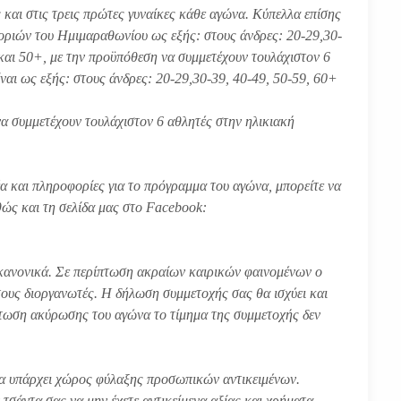
και στις τρεις πρώτες γυναίκες κάθε αγώνα. Κύπελλα επίσης
οριών του Ημιμαραθωνίου ως εξής: στους άνδρες: 20-29,30-
9 και 50+, με την προϋπόθεση να συμμετέχουν τουλάχιστον 6
ναι ως εξής: στους άνδρες: 20-29,30-39, 40-49, 50-59, 60+
 να συμμετέχουν τουλάχιστον 6 αθλητές στην ηλικιακή
έα και πληροφορίες για το πρόγραμμα του αγώνα, μπορείτε να
αθώς και τη σελίδα μας στο Facebook:
κανονικά. Σε περίπτωση ακραίων καιρικών φαινομένων ο
ους διοργανωτές. Η δήλωση συμμετοχής σας θα ισχύει και
πτωση ακύρωσης του αγώνα το τίμημα της συμμετοχής δεν
α υπάρχει χώρος φύλαξης προσωπικών αντικειμένων.
τσάντα σας να μην έχετε αντικείμενα αξίας και χρήματα.