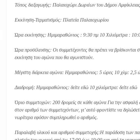
Τόπος διεξαγωγής: Παλαιοχώρι Δωριέων του Δήμου Αμφίκλεια
Εκκίνηση-Τερματισμός: Πλατεία Παλαιοχωρίου
Ώρα εκκίνησης: Ημιμαραθώνιος : 9:30 πμ 10 Χιλιόμετρα : 10:
Ώρα προσέλευσης: Οι συμμετέχοντες θα πρέπει να βρίσκονται σ
εκκίνηση του αγώνα που θα αγωνιστούν.
Μέγιστη διάρκεια αγώνα: Ημιμαραθώνιος: 5 ώρες 10 χλμ: 2,5
Διαδρομή: Ημιμαραθώνιος: δείτε εδώ 10 χιλιόμετρα: δείτε εδώ
Όριο συμμετοχών: 200 δρομείς σε κάθε αγώνα Για την ασφαλή 
στον αριθμό των συμμετεχόντων, γι’ αυτό φροντίστε να δηλώσετ
νωρίτερα εφόσον συμπληρωθεί ο αριθμός.
Παραλαβή υλικού και αριθμού συμμετοχής:Η παράδοση των πακ
πλατεία του χωριού από τις 17:00 έως 19:00 και από τη γραμμ