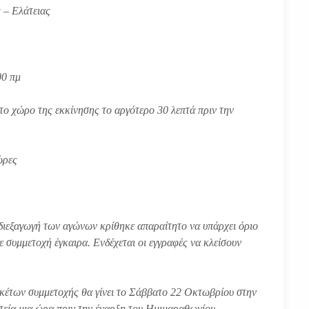
ς – Ελάτειας
00 πμ
το χώρο της εκκίνησης το αργότερο 30 λεπτά πριν την
 ώρες
διεξαγωγή των αγώνων κρίθηκε απαραίτητο να υπάρχει όριο
ε συμμετοχή έγκαιρα. Ενδέχεται οι εγγραφές να κλείσουν
έτων συμμετοχής θα γίνει το Σάββατο 22 Οκτωβρίου στην
ατεία μια ώρα πριν την έναρξη του Ημιμαραθωνίου.