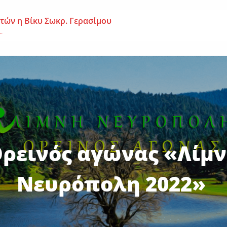
 ετών η Βίκυ Σωκρ. Γερασίμου
.
χρονος – Επεσε από τη σκαλωσιά
..
μοναχή Ευπραξία (Κουκουλούδη)
ουκουλούδη), σε ηλικία...
ρεινός αγώνας «Λίμ
Νευρόπολη 2022»