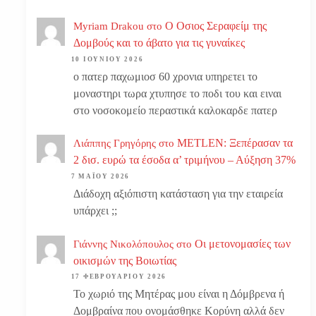
Ο Οσιος Σεραφείμ της
Myriam Drakou
στο
Δομβούς και το άβατο για τις γυναίκες
10 ΙΟΥΝΊΟΥ 2026
ο πατερ παχωμιοσ 60 χρονια υπηρετει το
μοναστηρι τωρα χτυπησε το ποδι του και ειναι
στο νοσοκομείο περαστικά καλοκαρδε πατερ
METLEN: Ξεπέρασαν τα
Λιάππης Γρηγόρης
στο
2 δισ. ευρώ τα έσοδα α’ τριμήνου – Αύξηση 37%
7 ΜΑΪ́ΟΥ 2026
Διάδοχη αξιόπιστη κατάσταση για την εταιρεία
υπάρχει ;;
Οι μετονομασίες των
Γιάννης Νικολόπουλος
στο
οικισμών της Βοιωτίας
17 ΦΕΒΡΟΥΑΡΊΟΥ 2026
Το χωριό της Μητέρας μου είναι η Δόμβρενα ή
Δομβραίνα που ονομάσθηκε Κορύνη αλλά δεν