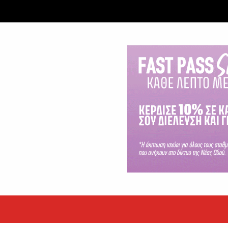
ταξύ δύο ανδρών στο κέντρο της Θήβας
 βράδυ της Πέμπτης,...
εκόρ τα EBITDA το εξάμηνο
υψηλές επιδόσεις κατά...