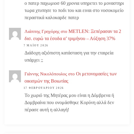
ο πατερ παχωμιοσ 60 χρονια υπηρετει το μοναστηρι
τωρα χτυπησε το ποδι του και ειναι στο νοσοκομείο
περαστικά καλοκαρδε πατερ
METLEN: Ξεπέρασαν τα 2
Λιάππης Γρηγόρης
στο
δισ. ευρώ τα έσοδα α’ τριμήνου – Αύξηση 37%
7 ΜΑΪ́ΟΥ 2026
Διάδοχη αξιόπιστη κατάσταση για την εταιρεία
υπάρχει ;;
Οι μετονομασίες των
Γιάννης Νικολόπουλος
στο
οικισμών της Βοιωτίας
17 ΦΕΒΡΟΥΑΡΊΟΥ 2026
Το χωριό της Μητέρας μου είναι η Δόμβρενα ή
Δομβραίνα που ονομάσθηκε Κορύνη αλλά δεν
πέρασε αυτή η αλλαγή!