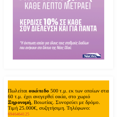
Πωλείται
οικόπεδο
500 τ.μ. εκ των οποίων στα
60 τ.μ. έχει ανεγερθεί οικία, στο χωριό
Ξηρονομή
, Βοιωτίας. Συνορεύει με δρόμο.
Τιμή 25.000€, συζητήσιμη. Τηλέφωνο:
6946464125