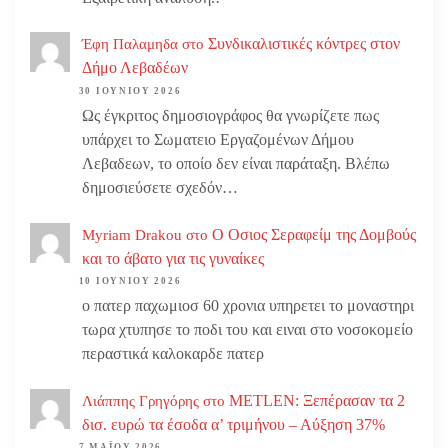
Συνδικαλιστικές κόντρες στον
Έφη Παλαμηδα
στο
Δήμο Λεβαδέων
30 ΙΟΥΝΊΟΥ 2026
Ως έγκριτος δημοσιογράφος θα γνωρίζετε πως
υπάρχει το Σωματειο Εργαζομένων Δήμου
Λεβαδεων, το οποίο δεν είναι παράταξη. Βλέπω
δημοσιεύσετε σχεδόν…
Ο Οσιος Σεραφείμ της Δομβούς
Myriam Drakou
στο
και το άβατο για τις γυναίκες
10 ΙΟΥΝΊΟΥ 2026
ο πατερ παχωμιοσ 60 χρονια υπηρετει το μοναστηρι
τωρα χτυπησε το ποδι του και ειναι στο νοσοκομείο
περαστικά καλοκαρδε πατερ
METLEN: Ξεπέρασαν τα 2
Λιάππης Γρηγόρης
στο
δισ. ευρώ τα έσοδα α’ τριμήνου – Αύξηση 37%
7 ΜΑΪ́ΟΥ 2026