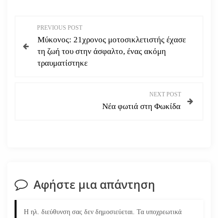
Π
PREVIOUS POST
Μύκονος: 21χρονος μοτοσικλετιστής έχασε
λ
τη ζωή του στην άσφαλτο, ένας ακόμη
τραυματίστηκε
ο
ή
NEXT POST
Νέα φωτιά στη Φωκίδα
γ
η
σ
η
Αφήστε μια απάντηση
ά
Η ηλ. διεύθυνση σας δεν δημοσιεύεται.
Τα υποχρεωτικά