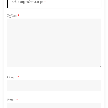
ρ
πεδία σημειώνονται με
*
θ
Σχόλιο
*
ρ
ω
ν
Όνομα
*
Email
*