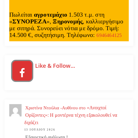
Πωλείται
αγροτεμάχιο
1.503 τ.μ. στη
«
ΣΥΝΟΡΕΖΑ
»,
Ξηρονομής
, καλλιεργήσιμο
με σιτηρά. Συνορεύει νότια με δρόμο. Τιμή:
14.500 €, συζητήσιμη. Τηλέφωνο:
6946464125
Like & Follow…
«Ανοιχτοί
Χριστίνα Ντούλια -Αυθίνου
στο
Ορίζοντες»: Η μοντέρνα τέχνη εξακολουθεί να
διχάζει
13 ΙΟΥΛΊΟΥ 2026
Εξαιρετική ανάλυση.!