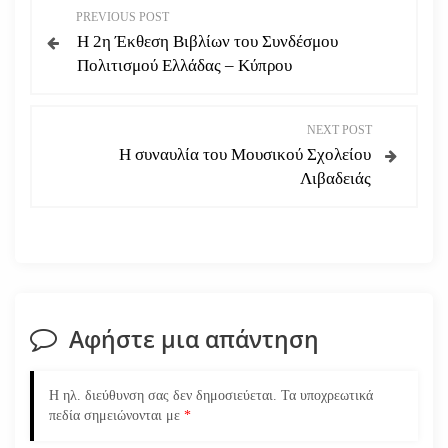
Π
PREVIOUS POST
Η 2η Έκθεση Βιβλίων του Συνδέσμου
λ
Πολιτισμού Ελλάδας – Κύπρου
ο
NEXT POST
ή
Η συναυλία του Μουσικού Σχολείου
Λιβαδειάς
γ
η
σ
η
Αφήστε μια απάντηση
ά
Η ηλ. διεύθυνση σας δεν δημοσιεύεται.
Τα υποχρεωτικά
ρ
πεδία σημειώνονται με
*