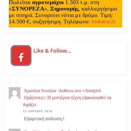
Πωλείται
αγροτεμάχιο
1.503 τ.μ. στη
«
ΣΥΝΟΡΕΖΑ
»,
Ξηρονομής
, καλλιεργήσιμο
με σιτηρά. Συνορεύει νότια με δρόμο. Τιμή:
14.500 €, συζητήσιμη. Τηλέφωνο:
6946464125
Like & Follow…
«Ανοιχτοί
Χριστίνα Ντούλια -Αυθίνου
στο
Ορίζοντες»: Η μοντέρνα τέχνη εξακολουθεί να
διχάζει
13 ΙΟΥΛΊΟΥ 2026
Εξαιρετική ανάλυση.!