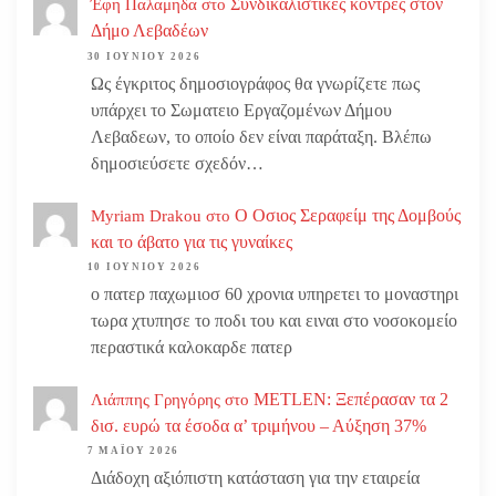
Συνδικαλιστικές κόντρες στον
Έφη Παλαμηδα
στο
Δήμο Λεβαδέων
30 ΙΟΥΝΊΟΥ 2026
Ως έγκριτος δημοσιογράφος θα γνωρίζετε πως
υπάρχει το Σωματειο Εργαζομένων Δήμου
Λεβαδεων, το οποίο δεν είναι παράταξη. Βλέπω
δημοσιεύσετε σχεδόν…
Ο Οσιος Σεραφείμ της Δομβούς
Myriam Drakou
στο
και το άβατο για τις γυναίκες
10 ΙΟΥΝΊΟΥ 2026
ο πατερ παχωμιοσ 60 χρονια υπηρετει το μοναστηρι
τωρα χτυπησε το ποδι του και ειναι στο νοσοκομείο
περαστικά καλοκαρδε πατερ
METLEN: Ξεπέρασαν τα 2
Λιάππης Γρηγόρης
στο
δισ. ευρώ τα έσοδα α’ τριμήνου – Αύξηση 37%
7 ΜΑΪ́ΟΥ 2026
Διάδοχη αξιόπιστη κατάσταση για την εταιρεία