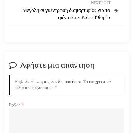
NEXT POST
ή
Μεγάλη συγκέντρωση διαμαρτυρίας για το
τρένο στην Κάτω Τιθορέα
γ
η
σ
η
Αφήστε μια απάντηση
ά
Η ηλ. διεύθυνση σας δεν δημοσιεύεται.
Τα υποχρεωτικά
ρ
πεδία σημειώνονται με
*
θ
Σχόλιο
*
ρ
ω