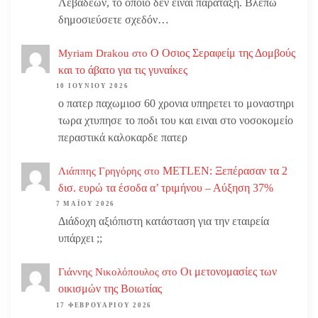
Λεβαδεων, το οποίο δεν είναι παράταξη. Βλέπω
δημοσιεύσετε σχεδόν…
Ο Οσιος Σεραφείμ της Δομβούς
Myriam Drakou
στο
και το άβατο για τις γυναίκες
10 ΙΟΥΝΊΟΥ 2026
ο πατερ παχωμιοσ 60 χρονια υπηρετει το μοναστηρι
τωρα χτυπησε το ποδι του και ειναι στο νοσοκομείο
περαστικά καλοκαρδε πατερ
METLEN: Ξεπέρασαν τα 2
Λιάππης Γρηγόρης
στο
δισ. ευρώ τα έσοδα α’ τριμήνου – Αύξηση 37%
7 ΜΑΪ́ΟΥ 2026
Διάδοχη αξιόπιστη κατάσταση για την εταιρεία
υπάρχει ;;
Οι μετονομασίες των
Γιάννης Νικολόπουλος
στο
οικισμών της Βοιωτίας
17 ΦΕΒΡΟΥΑΡΊΟΥ 2026