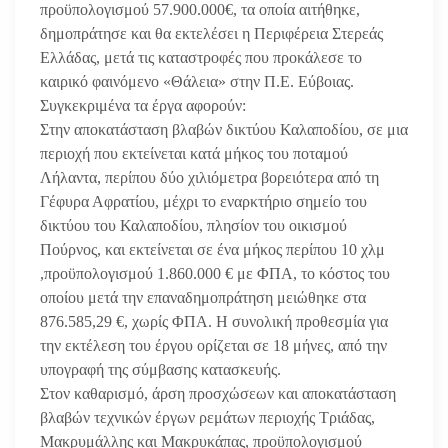
προϋπολογισμού 57.900.000€, τα οποία αιτήθηκε,
δημοπράτησε και θα εκτελέσει η Περιφέρεια Στερεάς
Ελλάδας, μετά τις καταστροφές που προκάλεσε το
καιρικό φαινόμενο «Θάλεια» στην Π.Ε. Εύβοιας.
Συγκεκριμένα τα έργα αφορούν:
Στην αποκατάσταση βλαβών δικτύου Καλαποδίου, σε μια
περιοχή που εκτείνεται κατά μήκος του ποταμού
Λήλαντα, περίπου δύο χιλιόμετρα βορειότερα από τη
Γέφυρα Αφρατίου, μέχρι το εναρκτήριο σημείο του
δικτύου του Καλαποδίου, πλησίον του οικισμού
Πούρνος, και εκτείνεται σε ένα μήκος περίπου 10 χλμ
,προϋπολογισμού 1.860.000 € με ΦΠΑ, το κόστος του
οποίου μετά την επαναδημοπράτηση μειώθηκε στα
876.585,29 €, χωρίς ΦΠΑ. Η συνολική προθεσμία για
την εκτέλεση του έργου ορίζεται σε 18 μήνες, από την
υπογραφή της σύμβασης κατασκευής.
Στον καθαρισμό, άρση προσχώσεων και αποκατάσταση
βλαβών τεχνικών έργων ρεμάτων περιοχής Τριάδας,
Μακρυμάλλης και Μακρυκάπας, προϋπολογισμού