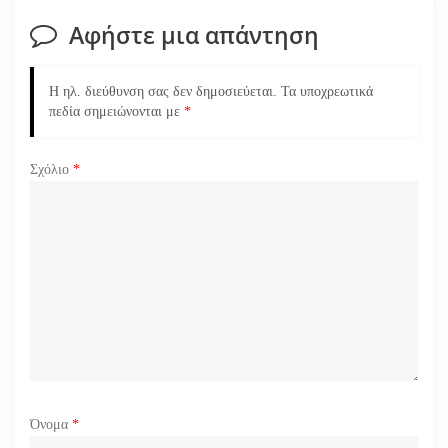
σ
Αφήστε μια απάντηση
η
ά
Η ηλ. διεύθυνση σας δεν δημοσιεύεται.
Τα υποχρεωτικά
πεδία σημειώνονται με
*
ρ
Σχόλιο
*
θ
ρ
ω
ν
Όνομα
*