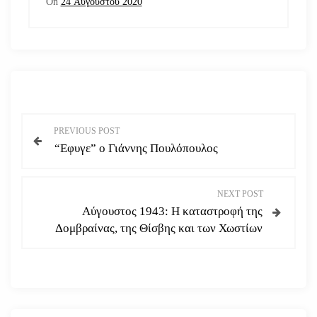
On
24 Αυγούστου 2020
Π
PREVIOUS POST
“Εφυγε” ο Γιάννης Πουλόπουλος
λ
ο
NEXT POST
Αύγουστος 1943: Η καταστροφή της
ή
Δομβραίνας, της Θίσβης και των Χωστίων
γ
η