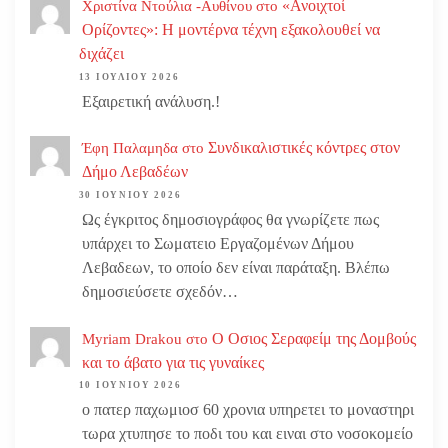
«Ανοιχτοί
Χριστίνα Ντούλια -Αυθίνου
στο
Ορίζοντες»: Η μοντέρνα τέχνη εξακολουθεί να
διχάζει
13 ΙΟΥΛΊΟΥ 2026
Εξαιρετική ανάλυση.!
Συνδικαλιστικές κόντρες στον
Έφη Παλαμηδα
στο
Δήμο Λεβαδέων
30 ΙΟΥΝΊΟΥ 2026
Ως έγκριτος δημοσιογράφος θα γνωρίζετε πως
υπάρχει το Σωματειο Εργαζομένων Δήμου
Λεβαδεων, το οποίο δεν είναι παράταξη. Βλέπω
δημοσιεύσετε σχεδόν…
Ο Οσιος Σεραφείμ της Δομβούς
Myriam Drakou
στο
και το άβατο για τις γυναίκες
10 ΙΟΥΝΊΟΥ 2026
ο πατερ παχωμιοσ 60 χρονια υπηρετει το μοναστηρι
τωρα χτυπησε το ποδι του και ειναι στο νοσοκομείο