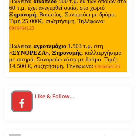
Πωλείται
οικόπεδο
500 τ.μ. εκ των οποίων στα
60 τ.μ. έχει ανεγερθεί οικία, στο χωριό
Ξηρονομή
, Βοιωτίας. Συνορεύει με δρόμο.
Τιμή 25.000€, συζητήσιμη. Τηλέφωνο:
6946464125
Πωλείται
αγροτεμάχιο
1.503 τ.μ. στη
«
ΣΥΝΟΡΕΖΑ
»,
Ξηρονομής
, καλλιεργήσιμο
με σιτηρά. Συνορεύει νότια με δρόμο. Τιμή:
14.500 €, συζητήσιμη. Τηλέφωνο:
6946464125
Like & Follow…