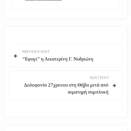
Π
PREVIOUS POST
“Εφυγε” η Αικατερίνη Γ. Νυδριώτη
λ
ο
NEXT POST
Δολοφονία 27χρονου στη Θήβα μετά από
ή
αιματηρή συμπλοκή
γ
η
σ