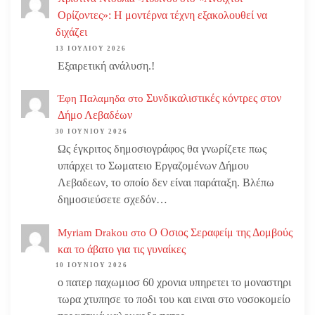
Ορίζοντες»: Η μοντέρνα τέχνη εξακολουθεί να
διχάζει
13 ΙΟΥΛΊΟΥ 2026
Εξαιρετική ανάλυση.!
Συνδικαλιστικές κόντρες στον
Έφη Παλαμηδα
στο
Δήμο Λεβαδέων
30 ΙΟΥΝΊΟΥ 2026
Ως έγκριτος δημοσιογράφος θα γνωρίζετε πως
υπάρχει το Σωματειο Εργαζομένων Δήμου
Λεβαδεων, το οποίο δεν είναι παράταξη. Βλέπω
δημοσιεύσετε σχεδόν…
Ο Οσιος Σεραφείμ της Δομβούς
Myriam Drakou
στο
και το άβατο για τις γυναίκες
10 ΙΟΥΝΊΟΥ 2026
ο πατερ παχωμιοσ 60 χρονια υπηρετει το μοναστηρι
τωρα χτυπησε το ποδι του και ειναι στο νοσοκομείο