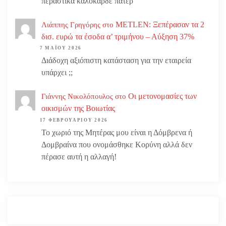
περαστικά καλοκαρδε πατερ
METLEN: Ξεπέρασαν τα 2
Λιάππης Γρηγόρης
στο
δισ. ευρώ τα έσοδα α’ τριμήνου – Αύξηση 37%
7 ΜΑΪ́ΟΥ 2026
Διάδοχη αξιόπιστη κατάσταση για την εταιρεία
υπάρχει ;;
Οι μετονομασίες των
Γιάννης Νικολόπουλος
στο
οικισμών της Βοιωτίας
17 ΦΕΒΡΟΥΑΡΊΟΥ 2026
Το χωριό της Μητέρας μου είναι η Δόμβρενα ή
Δομβραίνα που ονομάσθηκε Κορύνη αλλά δεν
πέρασε αυτή η αλλαγή!