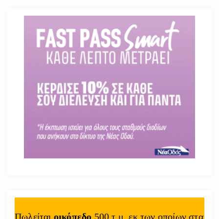
Πωλείται
οικόπεδο
500 τ.μ. εκ των οποίων στα