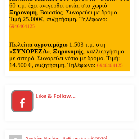
60 τ.μ. έχει ανεγερθεί οικία, στο χωριό
Ξηρονομή
, Βοιωτίας. Συνορεύει με δρόμο.
Τιμή 25.000€, συζητήσιμη. Τηλέφωνο:
6946464125
Πωλείται
αγροτεμάχιο
1.503 τ.μ. στη
«
ΣΥΝΟΡΕΖΑ
»,
Ξηρονομής
, καλλιεργήσιμο
με σιτηρά. Συνορεύει νότια με δρόμο. Τιμή:
14.500 €, συζητήσιμη. Τηλέφωνο:
6946464125
Like & Follow…
«Ανοιχτοί
Χριστίνα Ντούλια -Αυθίνου
στο