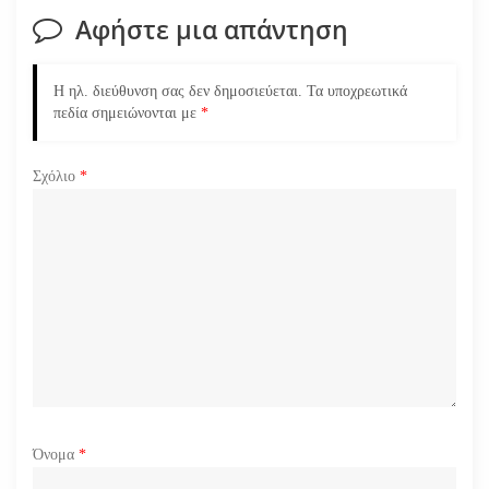
Αφήστε μια απάντηση
η
ά
Η ηλ. διεύθυνση σας δεν δημοσιεύεται.
Τα υποχρεωτικά
πεδία σημειώνονται με
*
ρ
Σχόλιο
*
θ
ρ
ω
ν
Όνομα
*