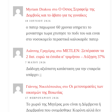
Ο Οσιος Σεραφείμ της
Myriam Drakou
στο
Δομβούς και το άβατο για τις γυναίκες
10 ΙΟΥΝΊΟΥ 2026
ο πατερ παχωμιοσ 60 χρονια υπηρετει το
μοναστηρι τωρα χτυπησε το ποδι του και ειναι
στο νοσοκομείο περαστικά καλοκαρδε πατερ
METLEN: Ξεπέρασαν τα
Λιάππης Γρηγόρης
στο
2 δισ. ευρώ τα έσοδα α’ τριμήνου – Αύξηση 37%
7 ΜΑΪ́ΟΥ 2026
Διάδοχη αξιόπιστη κατάσταση για την εταιρεία
υπάρχει ;;
Οι μετονομασίες των
Γιάννης Νικολόπουλος
στο
οικισμών της Βοιωτίας
17 ΦΕΒΡΟΥΑΡΊΟΥ 2026
Το χωριό της Μητέρας μου είναι η Δόμβρενα ή
Δομβραίνα που ονομάσθηκε Κορύνη αλλά δεν