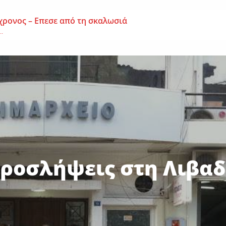
χρονος – Επεσε από τη σκαλωσιά
..
μοναχή Ευπραξία (Κουκουλούδη)
ουκουλούδη), σε ηλικία...
ημα-Νεκρός 59χρονος πατέρας τριών παιδιών
εργάτης,...
προσλήψεις στη Λιβαδ