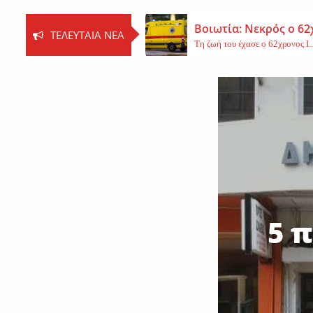
Βοιωτία: Νεκρός ο 62
ΤΕΛΕΥΤΑΊΑ ΝΈΑ
Τη ζωή του έχασε ο 62χρονος Ι..
Εφυγε από τη ζωή η 
Εκοιμήθη η μοναχή Ευπραξία (Κ
Νέο εργατικό δυστύχ
Τη ζωή του έχασε ένας 59χρονος 
5 