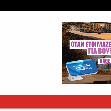
εκόρ τα EBITDA το εξάμηνο
υψηλές επιδόσεις κατά...
 ετών η Βίκυ Σωκρ. Γερασίμου
.