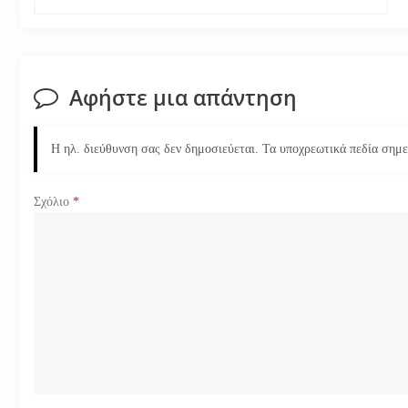
ο
ή
γ
Αφήστε μια απάντηση
η
Η ηλ. διεύθυνση σας δεν δημοσιεύεται.
Τα υποχρεωτικά πεδία σημ
σ
η
Σχόλιο
*
ά
ρ
θ
ρ