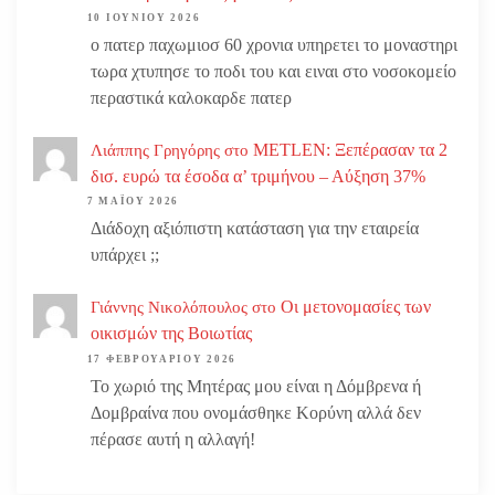
10 ΙΟΥΝΊΟΥ 2026
ο πατερ παχωμιοσ 60 χρονια υπηρετει το μοναστηρι
τωρα χτυπησε το ποδι του και ειναι στο νοσοκομείο
περαστικά καλοκαρδε πατερ
METLEN: Ξεπέρασαν τα 2
Λιάππης Γρηγόρης
στο
δισ. ευρώ τα έσοδα α’ τριμήνου – Αύξηση 37%
7 ΜΑΪ́ΟΥ 2026
Διάδοχη αξιόπιστη κατάσταση για την εταιρεία
υπάρχει ;;
Οι μετονομασίες των
Γιάννης Νικολόπουλος
στο
οικισμών της Βοιωτίας
17 ΦΕΒΡΟΥΑΡΊΟΥ 2026
Το χωριό της Μητέρας μου είναι η Δόμβρενα ή
Δομβραίνα που ονομάσθηκε Κορύνη αλλά δεν
πέρασε αυτή η αλλαγή!