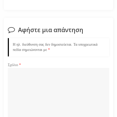
η
σ
η
Αφήστε μια απάντηση
ά
Η ηλ. διεύθυνση σας δεν δημοσιεύεται.
Τα υποχρεωτικά
ρ
πεδία σημειώνονται με
*
θ
Σχόλιο
*
ρ
ω
ν