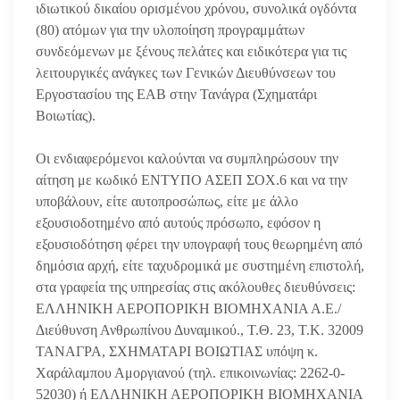
ιδιωτικού δικαίου ορισμένου χρόνου, συνολικά ογδόντα
(80) ατόμων για την υλοποίηση προγραμμάτων
συνδεόμενων με ξένους πελάτες και ειδικότερα για τις
λειτουργικές ανάγκες των Γενικών Διευθύνσεων του
Εργοστασίου της ΕΑΒ στην Τανάγρα (Σχηματάρι
Βοιωτίας).
Οι ενδιαφερόμενοι καλούνται να συμπληρώσουν την
αίτηση με κωδικό ΕΝΤΥΠΟ ΑΣΕΠ ΣΟΧ.6 και να την
υποβάλουν, είτε αυτοπροσώπως, είτε με άλλο
εξουσιοδοτημένο από αυτούς πρόσωπο, εφόσον η
εξουσιοδότηση φέρει την υπογραφή τους θεωρημένη από
δημόσια αρχή, είτε ταχυδρομικά με συστημένη επιστολή,
στα γραφεία της υπηρεσίας στις ακόλουθες διευθύνσεις:
ΕΛΛΗΝΙΚΗ ΑΕΡΟΠΟΡΙΚΗ ΒΙΟΜΗΧΑΝΙΑ Α.Ε./
Διεύθυνση Ανθρωπίνου Δυναμικού., Τ.Θ. 23, Τ.Κ. 32009
ΤΑΝΑΓΡΑ, ΣΧΗΜΑΤΑΡΙ ΒΟΙΩΤΙΑΣ υπόψη κ.
Χαράλαμπου Αμοργιανού (τηλ. επικοινωνίας: 2262-0-
52030) ή ΕΛΛΗΝΙΚΗ ΑΕΡΟΠΟΡΙΚΗ ΒΙΟΜΗΧΑΝΙΑ