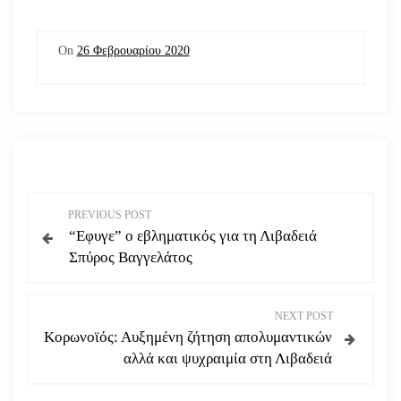
On
26 Φεβρουαρίου 2020
Π
PREVIOUS POST
“Εφυγε” ο εβληματικός για τη Λιβαδειά
λ
Σπύρος Βαγγελάτος
ο
NEXT POST
ή
Κορωνοϊός: Αυξημένη ζήτηση απολυμαντικών
αλλά και ψυχραιμία στη Λιβαδειά
γ