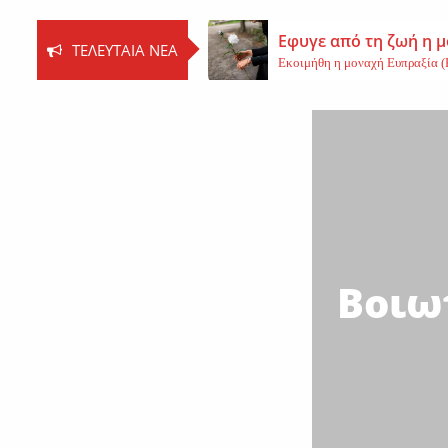
Εφυγε από τη ζωή η 
ΤΕΛΕΥΤΑΊΑ ΝΈΑ
Εκοιμήθη η μοναχή Ευπραξία (Κ
Νέο εργατικό δυστύχ
Τη ζωή του έχασε ένας 59χρονος 
Εφυγε από τη ζωή η 
Εφυγε από τη ζωή η Αγγελική Σμ
Βοιω