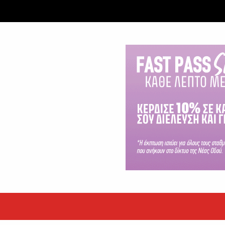
 ετών η Βίκυ Σωκρ. Γερασίμου
.
χρονος – Επεσε από τη σκαλωσιά
..