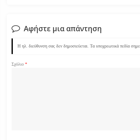
ο
ή
Αφήστε μια απάντηση
γ
η
Η ηλ. διεύθυνση σας δεν δημοσιεύεται.
Τα υποχρεωτικά πεδία σημ
σ
Σχόλιο
*
η
ά
ρ
θ
ρ