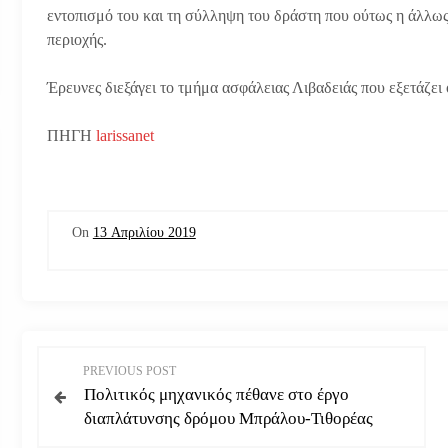
εντοπισμό του και τη σύλληψη του δράστη που ούτως η άλλως 
περιοχής.
Έρευνες διεξάγει το τμήμα ασφάλειας Λιβαδειάς που εξετάζει
ΠΗΓΗ
larissanet
On
13 Απριλίου 2019
Π
PREVIOUS POST
Πολιτικός μηχανικός πέθανε στο έργο
λ
διαπλάτυνσης δρόμου Μπράλου-Τιθορέας