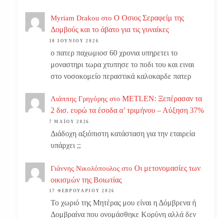
Ο Οσιος Σεραφείμ της
Myriam Drakou
στο
Δομβούς και το άβατο για τις γυναίκες
10 ΙΟΥΝΊΟΥ 2026
ο πατερ παχωμιοσ 60 χρονια υπηρετει το
μοναστηρι τωρα χτυπησε το ποδι του και ειναι
στο νοσοκομείο περαστικά καλοκαρδε πατερ
METLEN: Ξεπέρασαν τα
Λιάππης Γρηγόρης
στο
2 δισ. ευρώ τα έσοδα α’ τριμήνου – Αύξηση 37%
7 ΜΑΪ́ΟΥ 2026
Διάδοχη αξιόπιστη κατάσταση για την εταιρεία
υπάρχει ;;
Οι μετονομασίες των
Γιάννης Νικολόπουλος
στο
οικισμών της Βοιωτίας
17 ΦΕΒΡΟΥΑΡΊΟΥ 2026
Το χωριό της Μητέρας μου είναι η Δόμβρενα ή
Δομβραίνα που ονομάσθηκε Κορύνη αλλά δεν