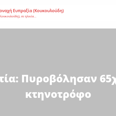
μοναχή Ευπραξία (Κουκουλούδη)
ουκουλούδη), σε ηλικία...
ημα-Νεκρός 59χρονος πατέρας τριών παιδιών
εργάτης,...
Αγγελική Σμυρναίου
υρναίου,...
τία: Πυροβόλησαν 65
κτηνοτρόφο