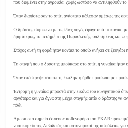
που διαμένει στην αγροικία, χωρίς ωστόσο να αντιληφθούν το
Όταν διαπίστωσαν το σπίτι ανάστατο κάλεσαν αμέσως της αστυ
Ο δράστης σύμφωνα με τις ίδιες πηγές έφυγε από το κονάκι με 
δριμύτερος, το μεσημέρι της Παρασκευής, οπλισμένος και φ
Στόχος αυτή τη φορά ήταν κονάκι το οποίο ανήκει σε ζευγάρι
Τη στιγμή που ο δράστης μπούκαρε στο σπίτι η γυναίκα ήταν ε
Όταν επέστρεψε στο σπίτι, έκπληκτη ήρθε πρόσωπο με πρόσω
Έντρομη η γυναίκα μπροστά στην εικόνα του κυνηγητικού όπλο
αργότερα και για άγνωστη μέχρι στιγμής αιτία ο δράστης να α
πόδι.
Άμεσα στο σημείο έσπευσε ασθενοφόρο του ΕΚΑΒ προκειμέν
νοσοκομείο της Λιβαδειάς και αστυνομικοί της ασφάλειας για