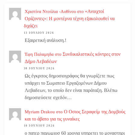
«Ανοιχτοί
Χριστίνα Ντούλια -Αυθίνου
στο
Ορίζοντες»: Η μοντέρνα τέχνη εξακολουθεί να
διχάζει
13 ΙΟΥΛΊΟΥ 2026
Εξαιρετική ανάλυση.!
Συνδικαλιστικές κόντρες στον
Έφη Παλαμηδα
στο
Δήμο Λεβαδέων
30 ΙΟΥΝΊΟΥ 2026
Ως έγκριτος δημοσιογράφος θα γνωρίζετε πως
υπάρχει το Σωματειο Εργαζομένων Δήμου
Λεβαδεων, το οποίο δεν είναι παράταξη. Βλέπω
δημοσιεύσετε σχεδόν…
Ο Οσιος Σεραφείμ της Δομβούς
Myriam Drakou
στο
και το άβατο για τις γυναίκες
10 ΙΟΥΝΊΟΥ 2026
ο πατερ παχωμιοσ 60 χρονια υπηρετει το μοναστηρι