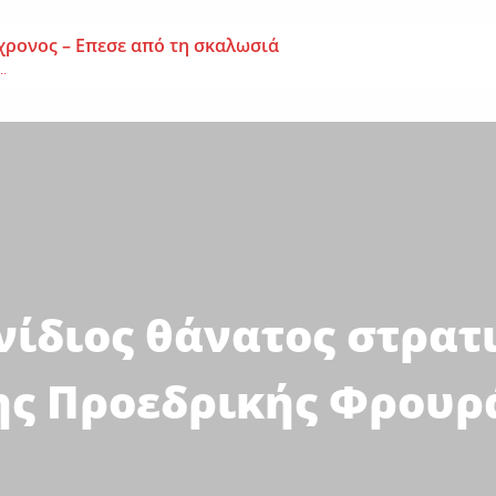
χρονος – Επεσε από τη σκαλωσιά
..
μοναχή Ευπραξία (Κουκουλούδη)
ουκουλούδη), σε ηλικία...
ημα-Νεκρός 59χρονος πατέρας τριών παιδιών
εργάτης,...
νίδιος θάνατος στρατ
ης Προεδρικής Φρουρ