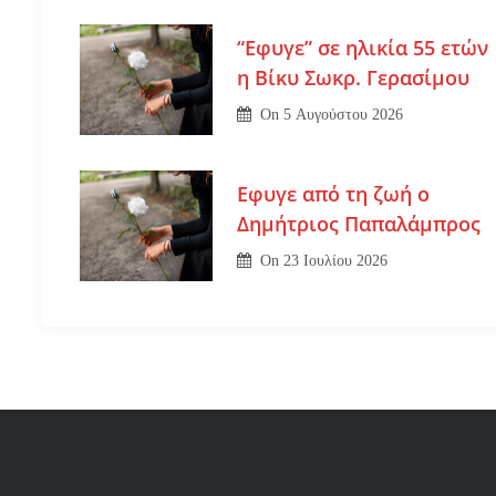
“Εφυγε” σε ηλικία 55 ετών
η Βίκυ Σωκρ. Γερασίμου
On
5 Αυγούστου 2026
Εφυγε από τη ζωή ο
Δημήτριος Παπαλάμπρος
On
23 Ιουλίου 2026