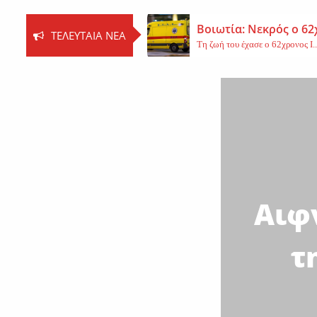
Βοιωτία: Νεκρός ο 62
ΤΕΛΕΥΤΑΊΑ ΝΈΑ
Τη ζωή του έχασε ο 62χρονος Ι..
Εφυγε από τη ζωή η 
Εκοιμήθη η μοναχή Ευπραξία (Κ
Νέο εργατικό δυστύχ
Τη ζωή του έχασε ένας 59χρονος 
Αιφ
τ