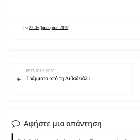
On
22 Φεβρουαρίου 2019
Π
PREVIOUS POST
Γράμματα από τη Λιβαδειά21
λ
ο
ή
Αφήστε μια απάντηση
γ