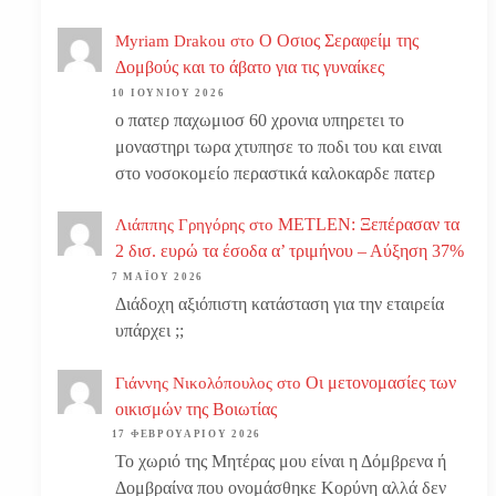
Ο Οσιος Σεραφείμ της
Myriam Drakou
στο
Δομβούς και το άβατο για τις γυναίκες
10 ΙΟΥΝΊΟΥ 2026
ο πατερ παχωμιοσ 60 χρονια υπηρετει το
μοναστηρι τωρα χτυπησε το ποδι του και ειναι
στο νοσοκομείο περαστικά καλοκαρδε πατερ
METLEN: Ξεπέρασαν τα
Λιάππης Γρηγόρης
στο
2 δισ. ευρώ τα έσοδα α’ τριμήνου – Αύξηση 37%
7 ΜΑΪ́ΟΥ 2026
Διάδοχη αξιόπιστη κατάσταση για την εταιρεία
υπάρχει ;;
Οι μετονομασίες των
Γιάννης Νικολόπουλος
στο
οικισμών της Βοιωτίας
17 ΦΕΒΡΟΥΑΡΊΟΥ 2026
Το χωριό της Μητέρας μου είναι η Δόμβρενα ή
Δομβραίνα που ονομάσθηκε Κορύνη αλλά δεν