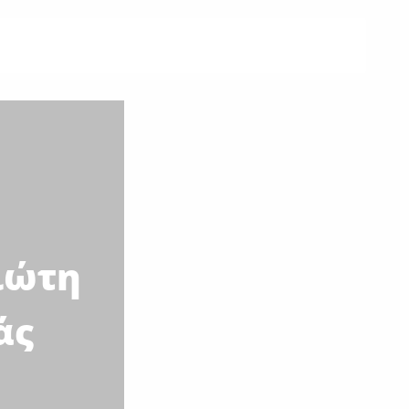
ιώτη
άς