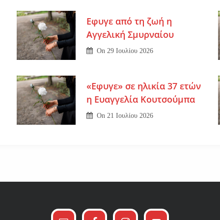
Εφυγε από τη ζωή η
Αγγελική Σμυρναίου
On
29 Ιουλίου 2026
«Εφυγε» σε ηλικία 37 ετών
η Ευαγγελία Κουτσούμπα
On
21 Ιουλίου 2026