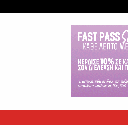
εκόρ τα EBITDA το εξάμηνο
υψηλές επιδόσεις κατά...
 ετών η Βίκυ Σωκρ. Γερασίμου
.