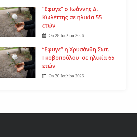
“Εφυγε” ο Ιωάννης Δ.
Κωλέττης σε ηλικία 55
ετών
On
28 Ιουλίου 2026
“Εφυγε” η Χρυσάνθη Σωτ.
Γκοβοπούλου σε ηλικία 65
ετών
On
20 Ιουλίου 2026