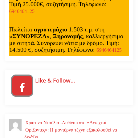
Τιμή 25.000€, συζητήσιμη. Τηλέφωνο:
6946464125
Πωλείται
αγροτεμάχιο
1.503 τ.μ. στη
«
ΣΥΝΟΡΕΖΑ
»,
Ξηρονομής
, καλλιεργήσιμο
με σιτηρά. Συνορεύει νότια με δρόμο. Τιμή:
14.500 €, συζητήσιμη. Τηλέφωνο:
6946464125
Like & Follow…
«Ανοιχτοί
Χριστίνα Ντούλια -Αυθίνου
στο
Ορίζοντες»: Η μοντέρνα τέχνη εξακολουθεί να
διχάζει