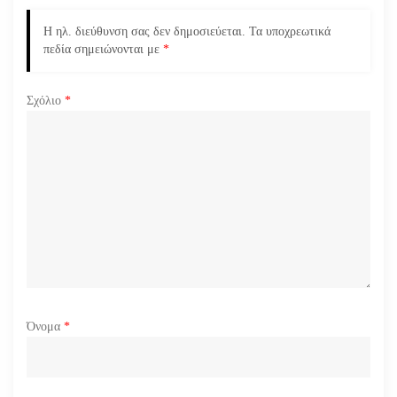
ά
Η ηλ. διεύθυνση σας δεν δημοσιεύεται.
Τα υποχρεωτικά
ρ
πεδία σημειώνονται με
*
θ
Σχόλιο
*
ρ
ω
ν
Όνομα
*