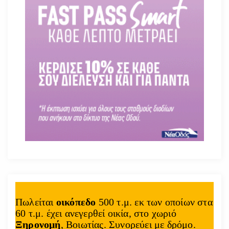
Πωλείται
οικόπεδο
500 τ.μ. εκ των οποίων στα
60 τ.μ. έχει ανεγερθεί οικία, στο χωριό
Ξηρονομή
, Βοιωτίας. Συνορεύει με δρόμο.