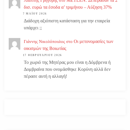
METLEN: Ξεπέρασαν τα 2
Λιάππης Γρηγόρης
στο
δισ. ευρώ τα έσοδα α’ τριμήνου – Αύξηση 37%
7 ΜΑΪ́ΟΥ 2026
Διάδοχη αξιόπιστη κατάσταση για την εταιρεία
υπάρχει ;;
Οι μετονομασίες των
Γιάννης Νικολόπουλος
στο
οικισμών της Βοιωτίας
17 ΦΕΒΡΟΥΑΡΊΟΥ 2026
Το χωριό της Μητέρας μου είναι η Δόμβρενα ή
Δομβραίνα που ονομάσθηκε Κορύνη αλλά δεν
πέρασε αυτή η αλλαγή!