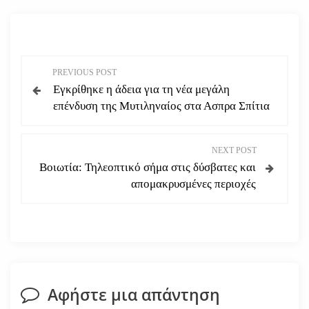
Π
PREVIOUS POST
Εγκρίθηκε η άδεια για τη νέα μεγάλη
λ
επένδυση της Μυτιληναίος στα Ασπρα Σπίτια
ο
NEXT POST
ή
Βοιωτία: Τηλεοπτικό σήμα στις δύσβατες και
απομακρυσμένες περιοχές
γ
η
σ
η
Αφήστε μια απάντηση