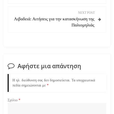
ο
NEXT POST
ή
Λιβαδειά: Αιτήσεις για την κατασκήνωση της
Παλιομηλιάς
γ
η
σ
η
Αφήστε μια απάντηση
ά
Η ηλ. διεύθυνση σας δεν δημοσιεύεται.
Τα υποχρεωτικά
ρ
πεδία σημειώνονται με
*
θ
Σχόλιο
*
ρ