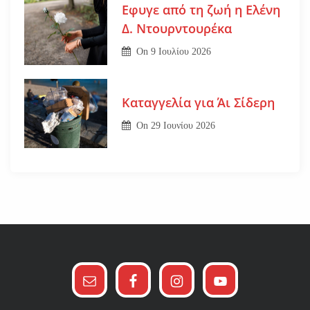
Εφυγε από τη ζωή η Ελένη
Δ. Ντουρντουρέκα
On
9 Ιουλίου 2026
Καταγγελία για Άι Σίδερη
On
29 Ιουνίου 2026