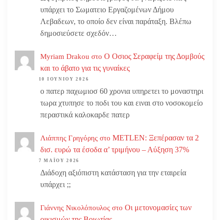
υπάρχει το Σωματειο Εργαζομένων Δήμου
Λεβαδεων, το οποίο δεν είναι παράταξη. Βλέπω
δημοσιεύσετε σχεδόν…
Ο Οσιος Σεραφείμ της Δομβούς
Myriam Drakou
στο
και το άβατο για τις γυναίκες
10 ΙΟΥΝΊΟΥ 2026
ο πατερ παχωμιοσ 60 χρονια υπηρετει το μοναστηρι
τωρα χτυπησε το ποδι του και ειναι στο νοσοκομείο
περαστικά καλοκαρδε πατερ
METLEN: Ξεπέρασαν τα 2
Λιάππης Γρηγόρης
στο
δισ. ευρώ τα έσοδα α’ τριμήνου – Αύξηση 37%
7 ΜΑΪ́ΟΥ 2026
Διάδοχη αξιόπιστη κατάσταση για την εταιρεία
υπάρχει ;;
Οι μετονομασίες των
Γιάννης Νικολόπουλος
στο
οικισμών της Βοιωτίας