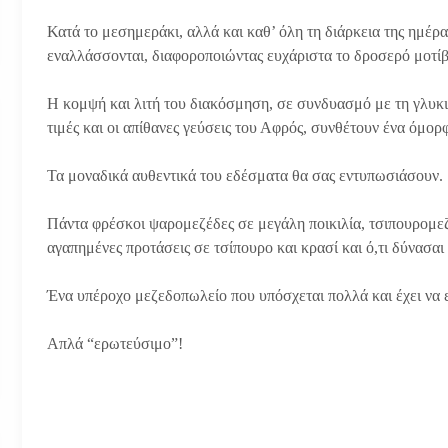
Κατά το μεσημεράκι, αλλά και καθ’ όλη τη διάρκεια της ημέρα
εναλλάσσονται, διαφοροποιώντας ευχάριστα το δροσερό μοτίβ
Η κομψή και λιτή του διακόσμηση, σε συνδυασμό με τη γλυκιά
τιμές και οι απίθανες γεύσεις του Αφρός, συνθέτουν ένα όμο
Τα μοναδικά αυθεντικά του εδέσματα θα σας εντυπωσιάσουν.
Πάντα φρέσκοι ψαρομεζέδες σε μεγάλη ποικιλία, τσιπουρομε
αγαπημένες προτάσεις σε τσίπουρο και κρασί και ό,τι δύνασα
Ένα υπέροχο μεζεδοπωλείο που υπόσχεται πολλά και έχει να ε
Απλά “ερωτεύσιμο”!