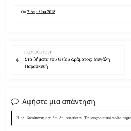
On
7 Απριλίου 2018
Π
PREVIOUS POST
Στα βήματα του Θείου Δράματος: Μεγάλη
λ
Παρασκευή
ο
ή
Αφήστε μια απάντηση
γ
η
Η ηλ. διεύθυνση σας δεν δημοσιεύεται.
Τα υποχρεωτικά πεδία σημ
σ