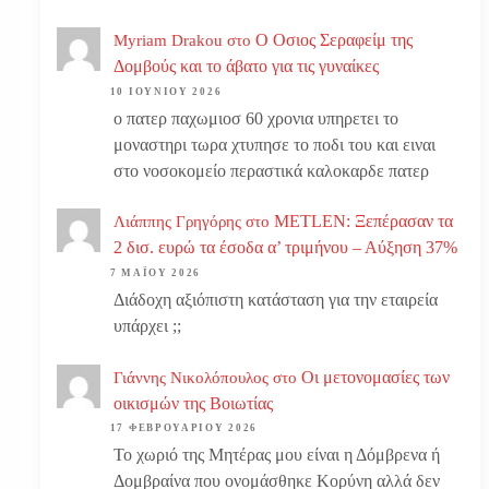
Ο Οσιος Σεραφείμ της
Myriam Drakou
στο
Δομβούς και το άβατο για τις γυναίκες
10 ΙΟΥΝΊΟΥ 2026
ο πατερ παχωμιοσ 60 χρονια υπηρετει το
μοναστηρι τωρα χτυπησε το ποδι του και ειναι
στο νοσοκομείο περαστικά καλοκαρδε πατερ
METLEN: Ξεπέρασαν τα
Λιάππης Γρηγόρης
στο
2 δισ. ευρώ τα έσοδα α’ τριμήνου – Αύξηση 37%
7 ΜΑΪ́ΟΥ 2026
Διάδοχη αξιόπιστη κατάσταση για την εταιρεία
υπάρχει ;;
Οι μετονομασίες των
Γιάννης Νικολόπουλος
στο
οικισμών της Βοιωτίας
17 ΦΕΒΡΟΥΑΡΊΟΥ 2026
Το χωριό της Μητέρας μου είναι η Δόμβρενα ή
Δομβραίνα που ονομάσθηκε Κορύνη αλλά δεν