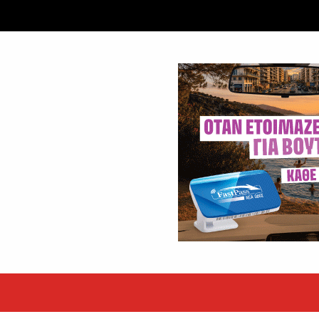
εκόρ τα EBITDA το εξάμηνο
υψηλές επιδόσεις κατά...
 ετών η Βίκυ Σωκρ. Γερασίμου
.