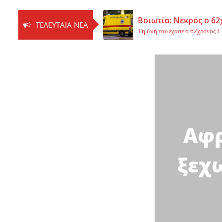
Βοιωτία: Νεκρός ο 62
ΤΕΛΕΥΤΑΊΑ ΝΈΑ
Τη ζωή του έχασε ο 62χρονος Ι..
Εφυγε από τη ζωή η 
Εκοιμήθη η μοναχή Ευπραξία (Κ
Νέο εργατικό δυστύχ
Τη ζωή του έχασε ένας 59χρονος 
Αφρ
ξεχω