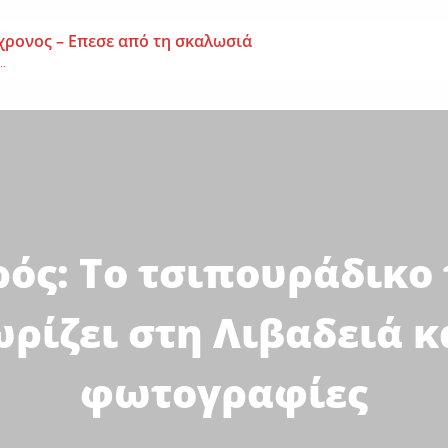
χρονος – Επεσε από τη σκαλωσιά
..
μοναχή Ευπραξία (Κουκουλούδη)
ουκουλούδη), σε ηλικία...
ημα-Νεκρός 59χρονος πατέρας τριών παιδιών
εργάτης,...
ός: Το τσιπουράδικο
ρίζει στη Λιβαδειά κ
φωτογραφίες