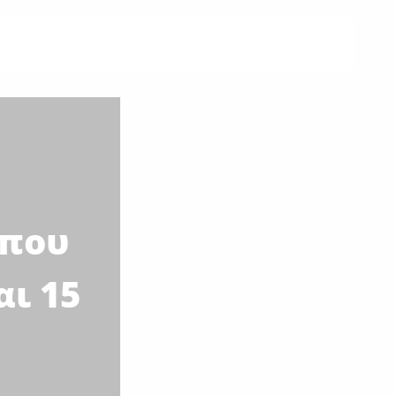
 που
αι 15