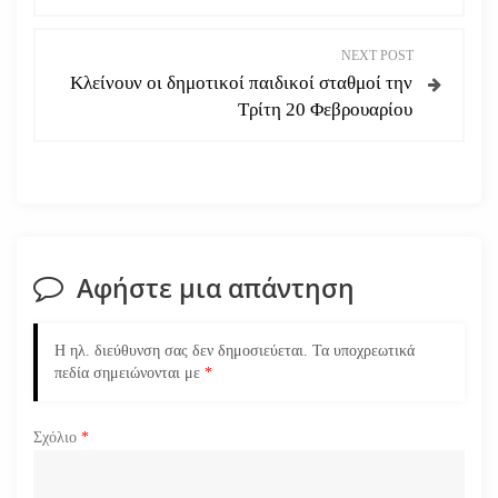
ο
NEXT POST
ή
Κλείνουν οι δημοτικοί παιδικοί σταθμοί την
Τρίτη 20 Φεβρουαρίου
γ
η
σ
η
Αφήστε μια απάντηση
ά
Η ηλ. διεύθυνση σας δεν δημοσιεύεται.
Τα υποχρεωτικά
ρ
πεδία σημειώνονται με
*
θ
Σχόλιο
*
ρ