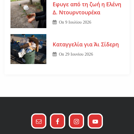
Εφυγε από τη ζωή η Ελένη
Δ. Ντουρντουρέκα
On
9 Ιουλίου 2026
Καταγγελία για Άι Σίδερη
On
29 Ιουνίου 2026