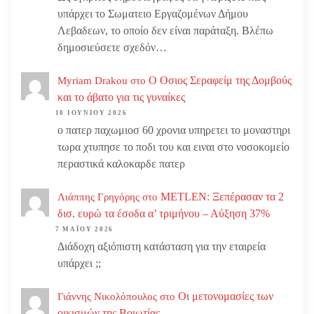
υπάρχει το Σωματειο Εργαζομένων Δήμου
Λεβαδεων, το οποίο δεν είναι παράταξη. Βλέπω
δημοσιεύσετε σχεδόν…
Ο Οσιος Σεραφείμ της Δομβούς
Myriam Drakou
στο
και το άβατο για τις γυναίκες
10 ΙΟΥΝΊΟΥ 2026
ο πατερ παχωμιοσ 60 χρονια υπηρετει το μοναστηρι
τωρα χτυπησε το ποδι του και ειναι στο νοσοκομείο
περαστικά καλοκαρδε πατερ
METLEN: Ξεπέρασαν τα 2
Λιάππης Γρηγόρης
στο
δισ. ευρώ τα έσοδα α’ τριμήνου – Αύξηση 37%
7 ΜΑΪ́ΟΥ 2026
Διάδοχη αξιόπιστη κατάσταση για την εταιρεία
υπάρχει ;;
Οι μετονομασίες των
Γιάννης Νικολόπουλος
στο
οικισμών της Βοιωτίας