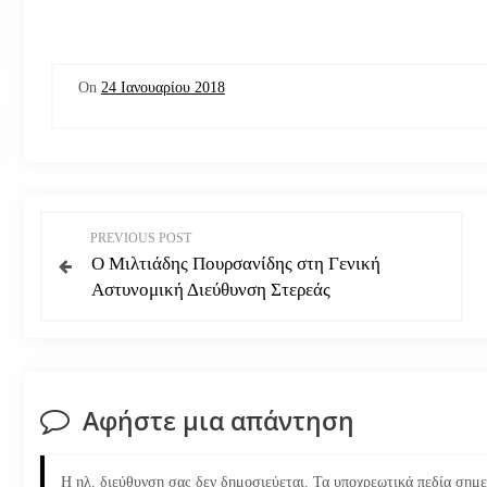
On
24 Ιανουαρίου 2018
Π
PREVIOUS POST
Ο Μιλτιάδης Πουρσανίδης στη Γενική
λ
Αστυνομική Διεύθυνση Στερεάς
ο
ή
Αφήστε μια απάντηση
γ
η
Η ηλ. διεύθυνση σας δεν δημοσιεύεται.
Τα υποχρεωτικά πεδία σημ