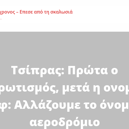
χρονος – Επεσε από τη σκαλωσιά
..
μοναχή Ευπραξία (Κουκουλούδη)
ουκουλούδη), σε ηλικία...
ημα-Νεκρός 59χρονος πατέρας τριών παιδιών
εργάτης,...
Τσίπρας: Πρώτα ο
ρωτισμός, μετά η ονο
εφ: Αλλάζουμε το όνομ
αεροδρόμιο