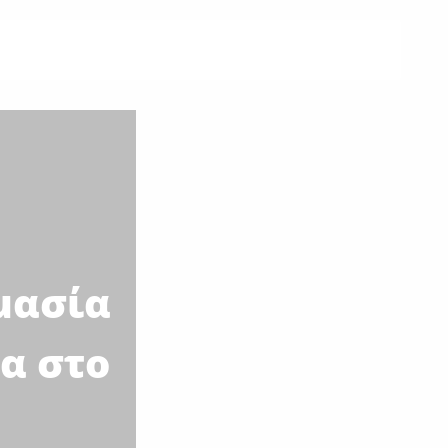
μασία
α στο