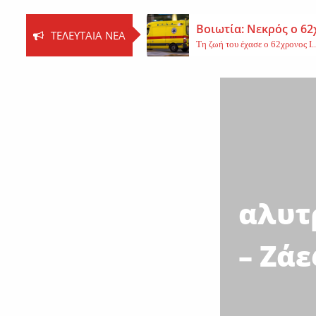
Βοιωτία: Νεκρός ο 62
ΤΕΛΕΥΤΑΊΑ ΝΈΑ
Τη ζωή του έχασε ο 62χρονος Ι..
Εφυγε από τη ζωή η 
Εκοιμήθη η μοναχή Ευπραξία (Κ
Νέο εργατικό δυστύχ
Τη ζωή του έχασε ένας 59χρονος 
αλυτ
– Ζά