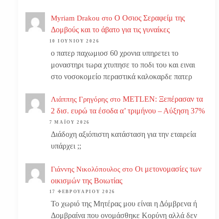
Ο Οσιος Σεραφείμ της
Myriam Drakou
στο
Δομβούς και το άβατο για τις γυναίκες
10 ΙΟΥΝΊΟΥ 2026
ο πατερ παχωμιοσ 60 χρονια υπηρετει το
μοναστηρι τωρα χτυπησε το ποδι του και ειναι
στο νοσοκομείο περαστικά καλοκαρδε πατερ
METLEN: Ξεπέρασαν τα
Λιάππης Γρηγόρης
στο
2 δισ. ευρώ τα έσοδα α’ τριμήνου – Αύξηση 37%
7 ΜΑΪ́ΟΥ 2026
Διάδοχη αξιόπιστη κατάσταση για την εταιρεία
υπάρχει ;;
Οι μετονομασίες των
Γιάννης Νικολόπουλος
στο
οικισμών της Βοιωτίας
17 ΦΕΒΡΟΥΑΡΊΟΥ 2026
Το χωριό της Μητέρας μου είναι η Δόμβρενα ή
Δομβραίνα που ονομάσθηκε Κορύνη αλλά δεν