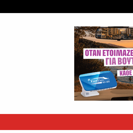
εκόρ τα EBITDA το εξάμηνο
υψηλές επιδόσεις κατά...
 ετών η Βίκυ Σωκρ. Γερασίμου
.