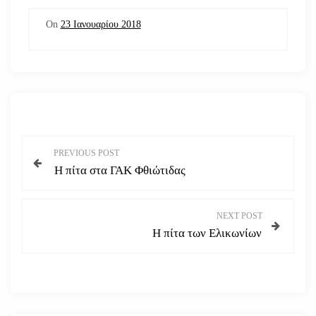
On
23 Ιανουαρίου 2018
Π
PREVIOUS POST
Η πίτα στα ΓΑΚ Φθιώτιδας
λ
ο
NEXT POST
Η πίτα των Ελικωνίων
ή
γ
η