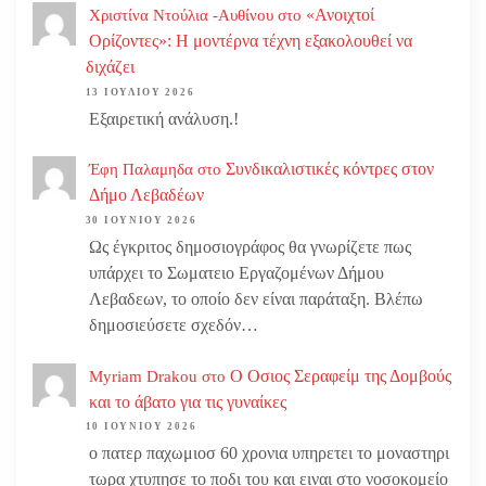
«Ανοιχτοί
Χριστίνα Ντούλια -Αυθίνου
στο
Ορίζοντες»: Η μοντέρνα τέχνη εξακολουθεί να
διχάζει
13 ΙΟΥΛΊΟΥ 2026
Εξαιρετική ανάλυση.!
Συνδικαλιστικές κόντρες στον
Έφη Παλαμηδα
στο
Δήμο Λεβαδέων
30 ΙΟΥΝΊΟΥ 2026
Ως έγκριτος δημοσιογράφος θα γνωρίζετε πως
υπάρχει το Σωματειο Εργαζομένων Δήμου
Λεβαδεων, το οποίο δεν είναι παράταξη. Βλέπω
δημοσιεύσετε σχεδόν…
Ο Οσιος Σεραφείμ της Δομβούς
Myriam Drakou
στο
και το άβατο για τις γυναίκες
10 ΙΟΥΝΊΟΥ 2026
ο πατερ παχωμιοσ 60 χρονια υπηρετει το μοναστηρι
τωρα χτυπησε το ποδι του και ειναι στο νοσοκομείο