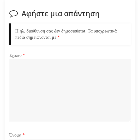
σ
Αφήστε μια απάντηση
η
Η ηλ. διεύθυνση σας δεν δημοσιεύεται.
Τα υποχρεωτικά
ά
πεδία σημειώνονται με
*
ρ
Σχόλιο
*
θ
ρ
ω
ν
Όνομα
*