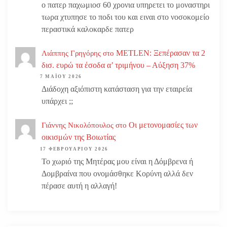
ο πατερ παχωμιοσ 60 χρονια υπηρετει το μοναστηρι
τωρα χτυπησε το ποδι του και ειναι στο νοσοκομείο
περαστικά καλοκαρδε πατερ
METLEN: Ξεπέρασαν τα 2
Λιάππης Γρηγόρης
στο
δισ. ευρώ τα έσοδα α’ τριμήνου – Αύξηση 37%
7 ΜΑΪ́ΟΥ 2026
Διάδοχη αξιόπιστη κατάσταση για την εταιρεία
υπάρχει ;;
Οι μετονομασίες των
Γιάννης Νικολόπουλος
στο
οικισμών της Βοιωτίας
17 ΦΕΒΡΟΥΑΡΊΟΥ 2026
Το χωριό της Μητέρας μου είναι η Δόμβρενα ή
Δομβραίνα που ονομάσθηκε Κορύνη αλλά δεν
πέρασε αυτή η αλλαγή!