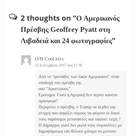
η
2 thoughts on “
Ο Αμερικανός
ά
Πρέσβης Geoffrey Pyatt στη
ρ
”
Λιβαδειά και 24 φωτογραφίες
θ
Ο/Η
Cool
λέει:
ρ
13 Σεπτεμβρίου 2017 στις 11:38
ω
Από το “φονιάδες των λαών Αμερικανοί” στην
υποδοχή του πρέσβη της…
ν
από “Αριστερούς”.
Ερώτημα: Γιατί η Αμερική δεν περνει κανένα
πρόσφυγα?
Περιμένει ο πρέσβης ο Trump να δεχθεί την
στιγμή που ψηφίζει νόμους να φύγουν οι δικοί
τους παράνομοι μετανάστες και υψώνει τείχη ?
Η Δήμαρχος γιατί δεν ρωτά τους συμπολίτες με
δημοψήφισμα εάν θέλουν μόνιμα να μείνουν