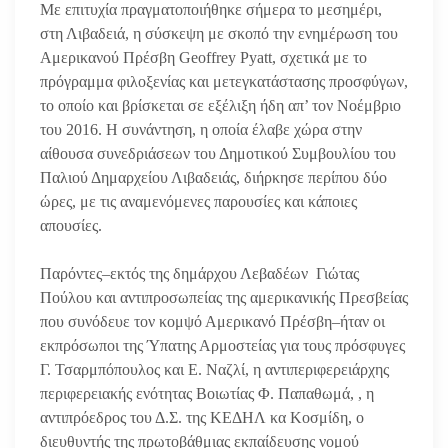
Με επιτυχία πραγματοποιήθηκε σήμερα το μεσημέρι,
στη Λιβαδειά, η σύσκεψη με σκοπό την ενημέρωση του
Αμερικανού Πρέσβη Geoffrey Pyatt, σχετικά με το
πρόγραμμα φιλοξενίας και μετεγκατάστασης προσφύγων,
το οποίο και βρίσκεται σε εξέλιξη ήδη απ’ τον Νοέμβριο
του 2016. Η συνάντηση, η οποία έλαβε χώρα στην
αίθουσα συνεδριάσεων του Δημοτικού Συμβουλίου του
Παλιού Δημαρχείου Λιβαδειάς, διήρκησε περίπου δύο
ώρες, με τις αναμενόμενες παρουσίες και κάποιες
απουσίες.
Παρόντες–εκτός της δημάρχου Λεβαδέων Γιώτας
Πούλου και αντιπροσωπείας της αμερικανικής Πρεσβείας
που συνόδευε τον κομψό Αμερικανό Πρέσβη–ήταν οι
εκπρόσωποι της Ύπατης Αρμοστείας για τους πρόσφυγες
Γ. Τσαρμπόπουλος και Ε. Ναζλί, η αντιπεριφερειάρχης
περιφερειακής ενότητας Βοιωτίας Φ. Παπαθωμά, , η
αντιπρόεδρος του Δ.Σ. της ΚΕΔΗΛ κα Κοσμίδη, ο
διευθυντής της πρωτοβάθμιας εκπαίδευσης νομού