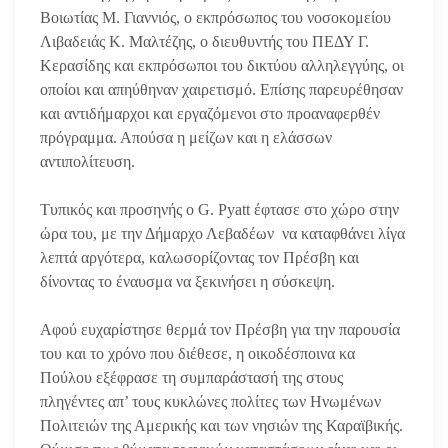
Βοιωτίας Μ. Γιαννιός, ο εκπρόσωπος του νοσοκομείου
Λιβαδειάς Κ. Μαλτέζης, ο διευθυντής του ΠΕΔΥ Γ.
Κερασίδης και εκπρόσωποι του δικτύου αλληλεγγύης, οι
οποίοι και απηύθηναν χαιρετισμό. Επίσης παρευρέθησαν
και αντιδήμαρχοι και εργαζόμενοι στο προαναφερθέν
πρόγραμμα. Απούσα η μείζων και η ελάσσων
αντιπολίτευση.
Τυπικός και προσηνής ο G. Pyatt έφτασε στο χώρο στην
ώρα του, με την Δήμαρχο Λεβαδέων να καταφθάνει λίγα
λεπτά αργότερα, καλωσορίζοντας τον Πρέσβη και
δίνοντας το έναυσμα να ξεκινήσει η σύσκεψη.
Αφού ευχαρίστησε θερμά τον Πρέσβη για την παρουσία
του και το χρόνο που διέθεσε, η οικοδέσποινα κα
Πούλου εξέφρασε τη συμπαράστασή της στους
πληγέντες απ’ τους κυκλώνες πολίτες των Ηνωμένων
Πολιτειών της Αμερικής και των νησιών της Καραϊβικής.