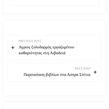
Π
PREVIOUS POST
Αγριος ξυλοδαρμός εργαζομένου
λ
καθαριότητας στη Λιβαδειά
ο
NEXT POST
ή
Παρουσίαση βιβλίων στα Ασπρα Σπίτια
γ
η
σ