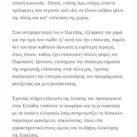
τοπική κοινωνία . Τόνισε, επίσης πως στόχος είναι οι
πρόσφυγες που περνούν από εδώ να γίνουν ισόβιοι φίλοι
της πόλης και κατ’ επέκταση της χώρας.
Στον αντιχαιρετισμό του ο Πρέσβης, εξέφρασε την χαρά
και την τιμή που νιώθει γι’ αυτή του την επίσκεψη, παρότι
δεν του ήταν καθόλου άγνωστη η ευρύτερη περιοχή,
όπως τόνισε, καθώς έχει επισκεφτεί πολλές φορές τον
Παρνασσό. Ωστόσο, επεσήμανε την ιδιαίτερη σημασία
της σημερινής επίσκεψης στην πόλη μας, έχοντας
διαπιστώσει την επιτυχία υλοποίησης του προγράμματος
φιλοξενίας και μετεγκατάστασης.
Έχοντας πλήρη επίγνωση της έκτασης του προσφυγικού
στην Ελλάδα, επαίνεσε το κουράγιο και τη γενναιότητα
με τα οποία ο ελληνικός λαός αντιμετωπίζει το δύσκολο-
παγκόσμιο φαινόμενο, σηκώνοντας, όπως είπε
χαρακτηριστικά στους ώμους του το βάρος ολόκληρης
της Ευρώπης.