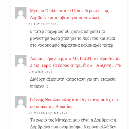
Ο Οσιος Σεραφείμ της
Myriam Drakou
στο
Δομβούς και το άβατο για τις γυναίκες
10 ΙΟΥΝΊΟΥ 2026
ο πατερ παχωμιοσ 60 χρονια υπηρετει το
μοναστηρι τωρα χτυπησε το ποδι του και ειναι
στο νοσοκομείο περαστικά καλοκαρδε πατερ
METLEN: Ξεπέρασαν τα
Λιάππης Γρηγόρης
στο
2 δισ. ευρώ τα έσοδα α’ τριμήνου – Αύξηση 37%
7 ΜΑΪ́ΟΥ 2026
Διάδοχη αξιόπιστη κατάσταση για την εταιρεία
υπάρχει ;;
Οι μετονομασίες των
Γιάννης Νικολόπουλος
στο
οικισμών της Βοιωτίας
17 ΦΕΒΡΟΥΑΡΊΟΥ 2026
Το χωριό της Μητέρας μου είναι η Δόμβρενα ή
Δομβραίνα που ονομάσθηκε Κορύνη αλλά δεν