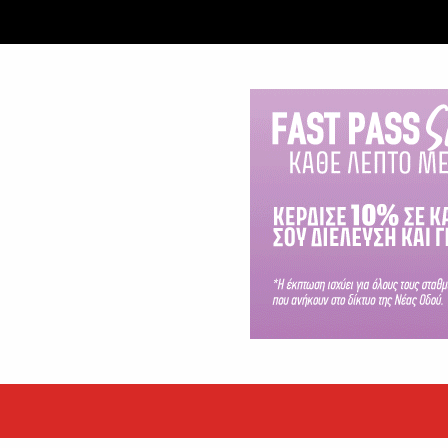
εκόρ τα EBITDA το εξάμηνο
υψηλές επιδόσεις κατά...
 ετών η Βίκυ Σωκρ. Γερασίμου
.