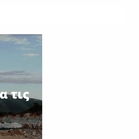
α τις