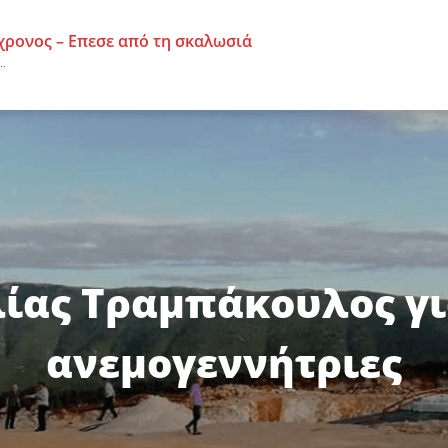
χρονος – Επεσε από τη σκαλωσιά
..
μοναχή Ευπραξία (Κουκουλούδη)
ουκουλούδη), σε ηλικία...
ημα-Νεκρός 59χρονος πατέρας τριών παιδιών
εργάτης,...
ίας Τραμπάκουλος γι
ανεμογεννήτριες