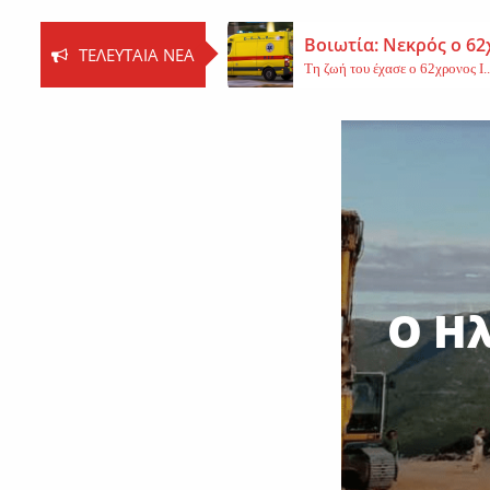
Βοιωτία: Νεκρός ο 62
ΤΕΛΕΥΤΑΊΑ ΝΈΑ
Τη ζωή του έχασε ο 62χρονος Ι..
Εφυγε από τη ζωή η 
Εκοιμήθη η μοναχή Ευπραξία (Κ
Νέο εργατικό δυστύχ
Τη ζωή του έχασε ένας 59χρονος 
Ο Ηλ