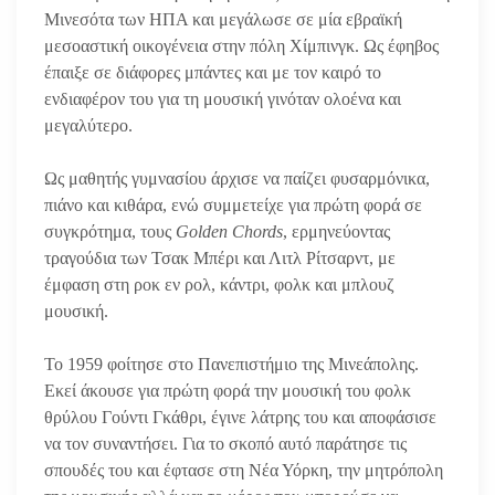
Μινεσότα των ΗΠΑ και μεγάλωσε σε μία εβραϊκή
μεσοαστική οικογένεια στην πόλη Χίμπινγκ. Ως έφηβος
έπαιξε σε διάφορες μπάντες και με τον καιρό το
ενδιαφέρον του για τη μουσική γινόταν ολοένα και
μεγαλύτερο.
Ως μαθητής γυμνασίου άρχισε να παίζει φυσαρμόνικα,
πιάνο και κιθάρα, ενώ συμμετείχε για πρώτη φορά σε
συγκρότημα, τους
Golden Chords
, ερμηνεύοντας
τραγούδια των Τσακ Μπέρι και Λιτλ Ρίτσαρντ, με
έμφαση στη ροκ εν ρολ, κάντρι, φολκ και μπλουζ
μουσική.
Το 1959 φοίτησε στο Πανεπιστήμιο της Μινεάπολης.
Εκεί άκουσε για πρώτη φορά την μουσική του φολκ
θρύλου Γούντι Γκάθρι, έγινε λάτρης του και αποφάσισε
να τον συναντήσει. Για το σκοπό αυτό παράτησε τις
σπουδές του και έφτασε στη Νέα Υόρκη, την μητρόπολη