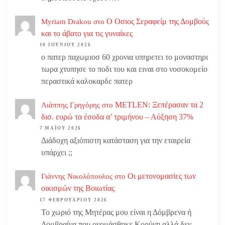
Ο Οσιος Σεραφείμ της Δομβούς
Myriam Drakou
στο
και το άβατο για τις γυναίκες
10 ΙΟΥΝΊΟΥ 2026
ο πατερ παχωμιοσ 60 χρονια υπηρετει το μοναστηρι
τωρα χτυπησε το ποδι του και ειναι στο νοσοκομείο
περαστικά καλοκαρδε πατερ
METLEN: Ξεπέρασαν τα 2
Λιάππης Γρηγόρης
στο
δισ. ευρώ τα έσοδα α’ τριμήνου – Αύξηση 37%
7 ΜΑΪ́ΟΥ 2026
Διάδοχη αξιόπιστη κατάσταση για την εταιρεία
υπάρχει ;;
Οι μετονομασίες των
Γιάννης Νικολόπουλος
στο
οικισμών της Βοιωτίας
17 ΦΕΒΡΟΥΑΡΊΟΥ 2026
Το χωριό της Μητέρας μου είναι η Δόμβρενα ή
Δομβραίνα που ονομάσθηκε Κορύνη αλλά δεν