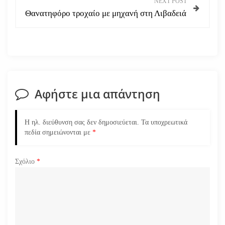
NEXT POST
Θανατηφόρο τροχαίο με μηχανή στη Λιβαδειά
ή
γ
η
σ
Αφήστε μια απάντηση
η
Η ηλ. διεύθυνση σας δεν δημοσιεύεται.
Τα υποχρεωτικά
ά
πεδία σημειώνονται με
*
ρ
Σχόλιο
*
θ
ρ