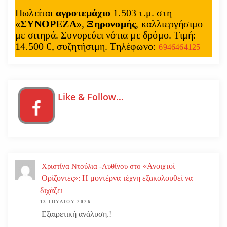
Πωλείται
αγροτεμάχιο
1.503 τ.μ. στη
«
ΣΥΝΟΡΕΖΑ
»,
Ξηρονομής
, καλλιεργήσιμο
με σιτηρά. Συνορεύει νότια με δρόμο. Τιμή:
14.500 €, συζητήσιμη. Τηλέφωνο:
6946464125
Like & Follow…
«Ανοιχτοί
Χριστίνα Ντούλια -Αυθίνου
στο
Ορίζοντες»: Η μοντέρνα τέχνη εξακολουθεί να
διχάζει
13 ΙΟΥΛΊΟΥ 2026
Εξαιρετική ανάλυση.!