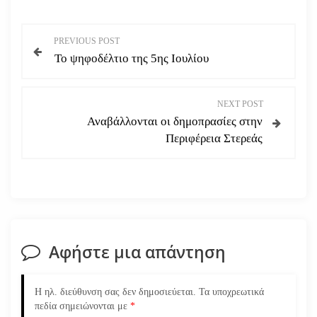
Π
PREVIOUS POST
Το ψηφοδέλτιο της 5ης Ιουλίου
λ
ο
NEXT POST
Αναβάλλονται οι δημοπρασίες στην
ή
Περιφέρεια Στερεάς
γ
η
σ
Αφήστε μια απάντηση
η
ά
Η ηλ. διεύθυνση σας δεν δημοσιεύεται.
Τα υποχρεωτικά
πεδία σημειώνονται με
*