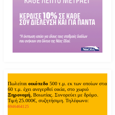
Πωλείται
οικόπεδο
500 τ.μ. εκ των οποίων στα
60 τ.μ. έχει ανεγερθεί οικία, στο χωριό
Ξηρονομή
, Βοιωτίας. Συνορεύει με δρόμο.
Τιμή 25.000€, συζητήσιμη. Τηλέφωνο:
6946464125